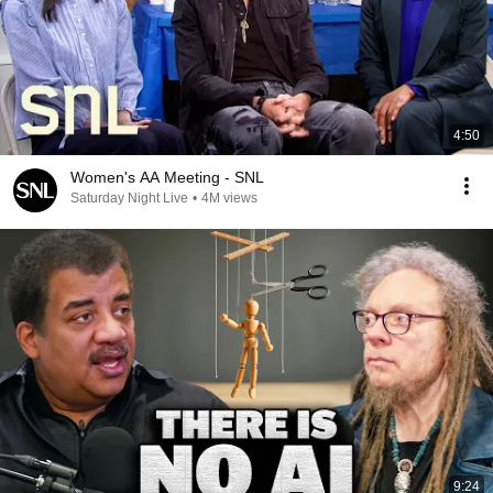
4:50
Women's AA Meeting - SNL
Saturday Night Live
•
4M views
9:24