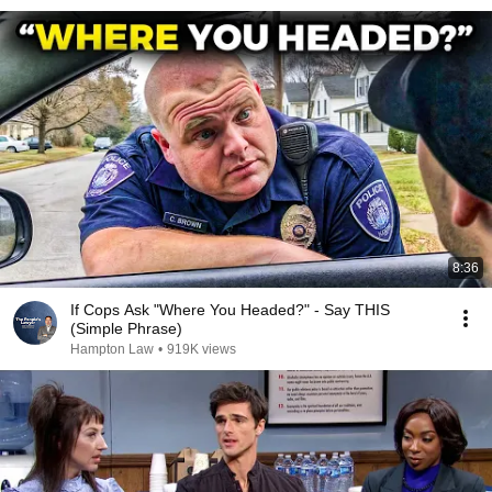
8:36
If Cops Ask "Where You Headed?" - Say THIS
(Simple Phrase)
Hampton Law
•
919K views