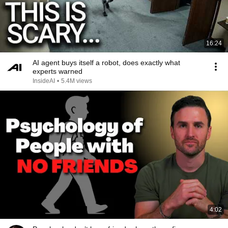
16:24
AI agent buys itself a robot, does exactly what
experts warned
InsideAI
•
5.4M views
4:02