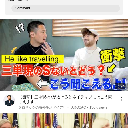
Comment...
16:45
【衝撃】三単現のsが抜けるとネイティブにはこう聞
こえます。
タロサックの海外生活ダイアリーTAROSAC
•
136K views