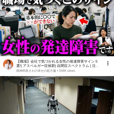
9:43
【職場】会社で気づかれる女性の発達障害サイン５
選!| アスペルガー症候群| 自閉症スペクトラム | 注意
欠如多動症 | ADHD・ASD・LD
精神科医さわの幸せの処方箋
•
548K views