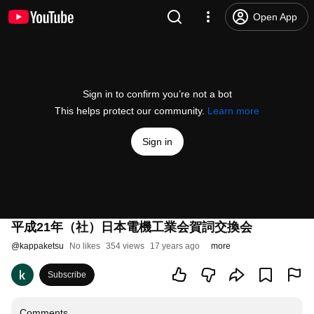
Open App
Sign in to confirm you’re not a bot
This helps protect our community.
Learn more
Sign in
平成21年（社）日本電機工業会賀詞交換会
@
kappaketsu
No likes
354 views
17 years ago
more
Subscribe
Comments