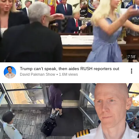
7:58
Trump can’t speak, then aides RUSH reporters out
David Pakman Show
•
1.6M views