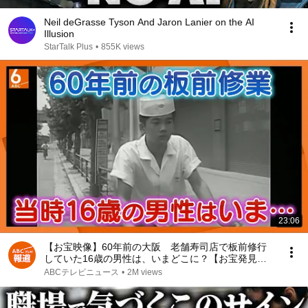
Neil deGrasse Tyson And Jaron Lanier on the AI
Illusion
StarTalk Plus
•
855K views
23:06
【お宝映像】60年前の大阪 老舗寿司店で板前修行
していた16歳の男性は、いまどこに？【お宝発見！
関西いまむかし】
ABCテレビニュース
•
2M views