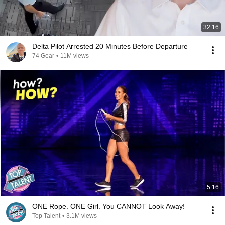
32:16
Delta Pilot Arrested 20 Minutes Before Departure
74 Gear
•
11M views
5:16
ONE Rope. ONE Girl. You CANNOT Look Away!
Top Talent
•
3.1M views