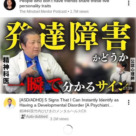
People who don’t have friends share these five
personality traits
The Mindset Mentor Podcast
•
1.7M views
17:39
[ASD/ADHD] 5 Signs That I Can Instantly Identify as
Having a Developmental Disorder [A Psychiatri...
精神科医竹内ひびきのメンタルヘルスCh
Auto-dubbed
3.1M views