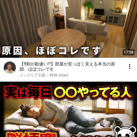
17:58
【9割が勘違い!?】部屋が安っぽく見える本当の原
因、ほぼコレです
インテリア王国
•
493K views