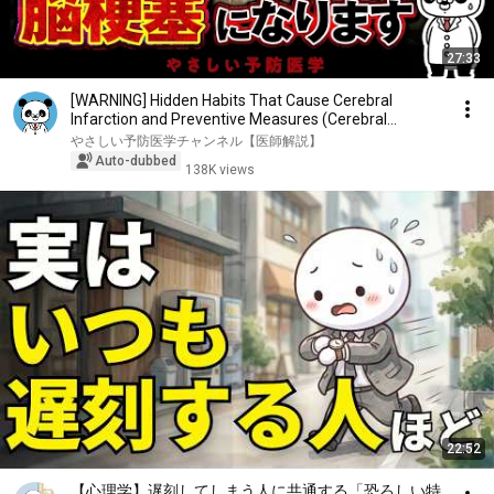
27:33
[WARNING] Hidden Habits That Cause Cerebral
Infarction and Preventive Measures (Cerebral
Infarcti...
やさしい予防医学チャンネル【医師解説】
Auto-dubbed
138K views
22:52
【心理学】遅刻してしまう人に共通する「恐ろしい特