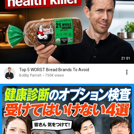
21:01
Top 5 WORST Bread Brands To Avoid
Bobby Parrish
•
750K views