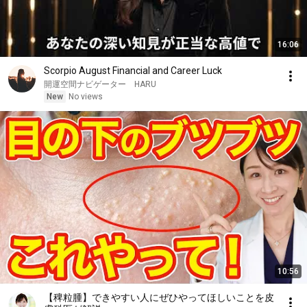
16:06
Scorpio August Financial and Career Luck
開運空間ナビゲーター HARU
New
No views
10:56
【稗粒腫】できやすい人にぜひやってほしいことを皮