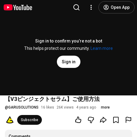
Open App
Sign in to confirm you’re not a bot
This helps protect our community.
Learn more
Sign in
【V3ピンジェクトセラム】ご使用方法
@
GARUSOLUTIONS
16 likes
26K views
4 years ago
more
Subscribe
Comments