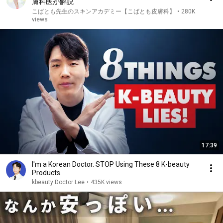
膚科医が解説
こばとも先生のスキンアカデミー【こばとも皮膚科】
•
280K
views
17:39
I'm a Korean Doctor. STOP Using These 8 K-beauty
Products.
kbeauty Doctor Lee
•
435K views