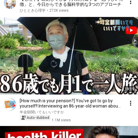
徴」と、今日からできる脳科学的な3つのアプローチ
ひととき心理学
•
272K views
19:15
[How much is your pension?] You've got to go by
yourself!! Interviewing an 86-year-old woman abou...
年金額聞いてもいいですか
Auto-dubbed
1.1M views