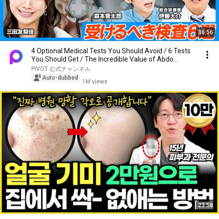
36:56
4 Optional Medical Tests You Should Avoid / 6 Tests
You Should Get / The Incredible Value of Abdo...
PIVOT 公式チャンネル
Auto-dubbed
1M views
23:58