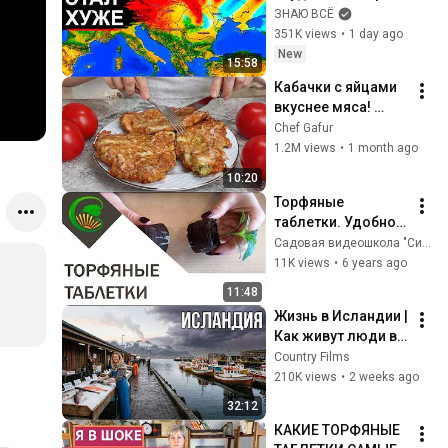
и Россию ждут 
ЗНАЮ ВСЁ
резкие перемены. 
351K views
•
1 day ago
Новый удар на 
New
15:58
подходе
Кабачки с яйцами 
вкуснее мяса! 
Мало кто знает 
Chef Gafur
секрет! Бабушка 
1.2M views
•
1 month ago
научила готовить 
10:20
рецепт за 15 минут
Торфяные 
таблетки. Удобно и 
эффективно
Садовая видеошкола "Сияние"
11K views
•
6 years ago
11:48
Жизнь в Исландии | 
Как живут люди в 
стране без 
Country Films
комаров, 
210K views
•
2 weeks ago
преступности и 
32:12
фамилий | 4K
КАКИЕ ТОРФЯНЫЕ 