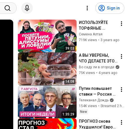
Sign in
ИСПОЛЬЗУЙТЕ 
ТОРФЯНЫЕ 
ТАБЛЕТКИ 
Семена Алтая
ПРАВИЛЬНО! 
719K views
•
3 years ago
ПОСЕВ ПЕТУНИЙ, 
39:03
БУКЕТНЫЙ ПОСЕВ 
А ВЫ УВЕРЕНЫ, 
ЛОБЕЛИЙ И 
ЧТО ДЕЛАЕТЕ ЭТО 
АЛИССУМА
ПРАВИЛЬНО? 
Во саду ли в огороде
ТОРФЯНЫЕ 
75K views
•
4 years ago
ТАБЛЕТКИ как 
14:08
ПРАВИЛЬНО 
Путин повышает 
использовать
ставки — Россия 
горит. ФСБ берет 
Телеканал Дождь
власть. Агония 
154K views
•
Streamed 2 hours ago
WIldberries. Снимут 
New
1:35:29
ли «Яблоко»?
ПРОГНОЗ снова 
Ухудшился! Европу 