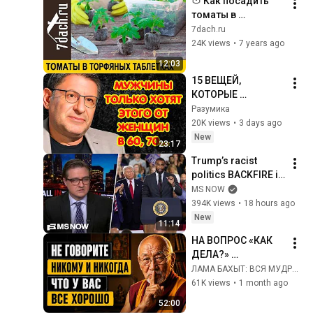
🍅 Как посадить 
томаты в 
торфяные 
7dach.ru
таблетки: секреты 
24K views
•
7 years ago
Виталия 
12:03
Декабрёва - 7 дач
15 ВЕЩЕЙ, 
КОТОРЫЕ 
МУЖЧИНЫ ХОТЯТ 
Разумика
ОТ ЖЕНЩИНЫ 
20K views
•
3 days ago
ПОСЛЕ 60–70 ЛЕТ  
New
23:17
Михаил 
Trump’s racist 
Лабковский
politics BACKFIRE in 
Michigan GOP 
MS NOW
primary
394K views
•
18 hours ago
New
11:14
НА ВОПРОС «КАК 
ДЕЛА?» 
СУЩЕСТВУЕТ 
ЛАМА БАХЫТ: ВСЯ МУДРОСТЬ ВОСТОКА
ЛИШЬ ОДИН 
61K views
•
1 month ago
МУДРЫЙ ОТВЕТ. 
52:00
ОСТАЛЬНЫЕ 