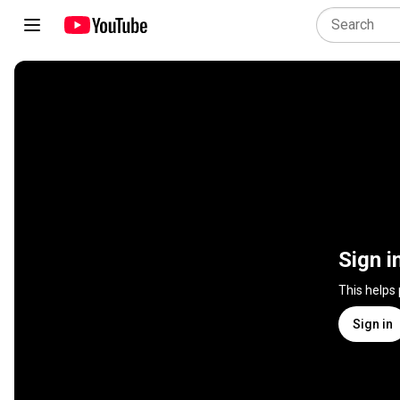
Sign i
This helps
Sign in