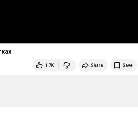
тках
1.7K
Share
Save