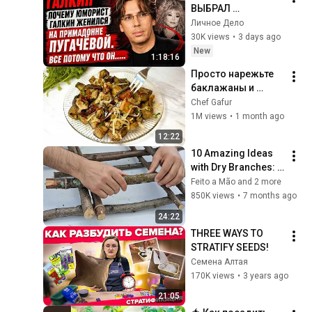
ВЫБРАЛ 
ПУГАЧЕВУ? ЧТО ЗА 
Личное Дело
ТАЙНУ ОН 
30K views
•
3 days ago
СКРЫВАЕТ
New
1:18:16
Просто нарежьте 
баклажаны и 
добавьте 1 яйцо! 
Chef Gafur
Минимум Масла! 
1M views
•
1 month ago
Баклажаны Как 
12:22
ГРИБЫ и ВКУСНЕЕ 
10 Amazing Ideas 
мяса!
with Dry Branches: 
Cheap Rustic 
Feito a Mão and 2 more
Garden Decor
850K views
•
7 months ago
24:22
THREE WAYS TO 
STRATIFY SEEDS!
Семена Алтая
170K views
•
3 years ago
21:05