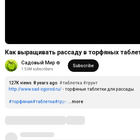
Как выращивать рассаду в торфяных табле
Садовый Мир
Subscribe
1.53M subscribers
127K views
8 years ago
#таблетка
#грунт
http://www.sad-ogorod.ru/
 - торфяные таблетки для рассады.

#торфяная
#таблетка
#грунт
...more
…
Comments