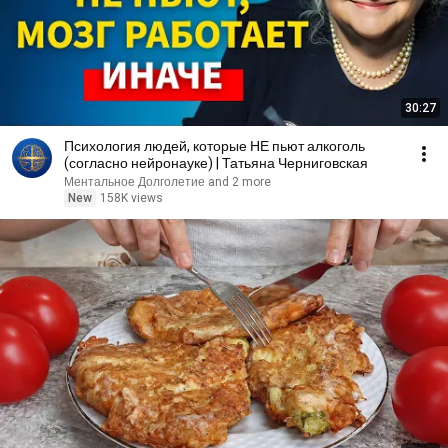
30:27
Психология людей, которые НЕ пьют алкоголь
(согласно нейронауке) | Татьяна Черниговская
Ментальное Долголетие and 2 more
New
158K views