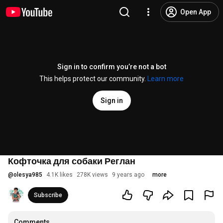
Open App
Sign in to confirm you’re not a bot
This helps protect our community.
Learn more
Sign in
Кофточка для собаки Реглан
@
olesya985
4.1K likes
278K views
9 years ago
more
Subscribe
Comments