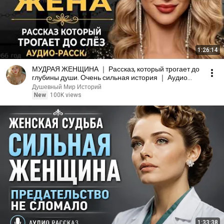
1:26:14
МУДРАЯ ЖЕНЩИНА ｜ Рассказ, который трогает до
глубины души. Очень сильная история ｜ Аудио
рассказ.
Душевный Мир Историй
New
100K views
1:33:38