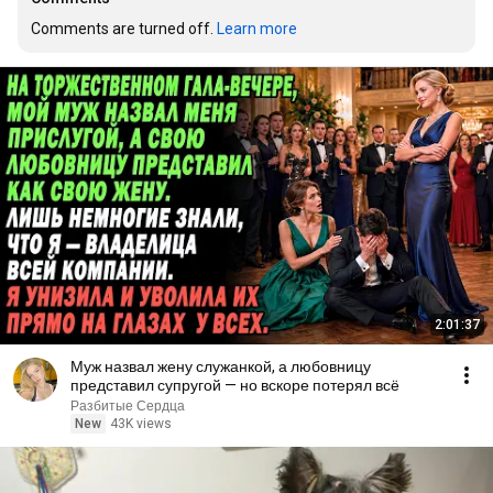
Comments are turned off. 
Learn more
2:01:37
Муж назвал жену служанкой, а любовницу
представил супругой — но вскоре потерял всё
Разбитые Сердца
New
43K views