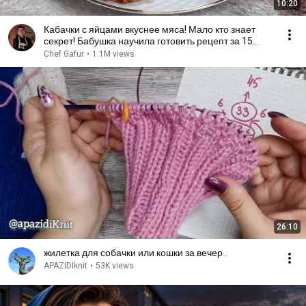
10:20
Кабачки с яйцами вкуснее мяса! Мало кто знает
секрет! Бабушка научила готовить рецепт за 15
минут
Chef Gafur
•
1.1M views
26:10
жилетка для собачки или кошки за вечер .
APAZIDIknit
•
53K views