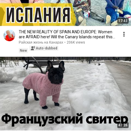
17:43
THE NEW REALITY OF SPAIN AND EUROPE: Women
are AFRAID here! Will the Canary Islands repeat this
n...
Райская жизнь на Канарах
•
206K views
Auto-dubbed
New
43:26