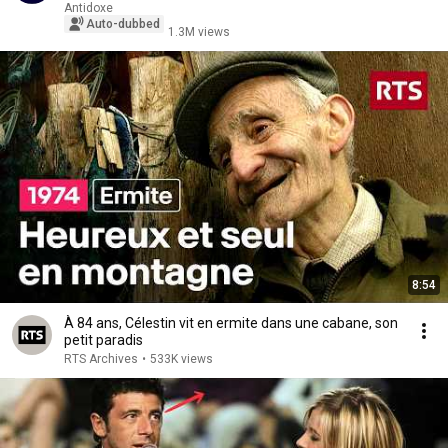
Antidoxe
Auto-dubbed
1.3M views
8:54
À 84 ans, Célestin vit en ermite dans une cabane, son
petit paradis
RTS Archives
•
533K views