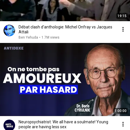
19:15
Débat clash d'anthologie: Michel Onfray vs Jacques
Attali
Ben Yehuda
•
1.7M views
1:00:00
Neuropsychiatrist: We all have a soulmate! Young
people are having less sex