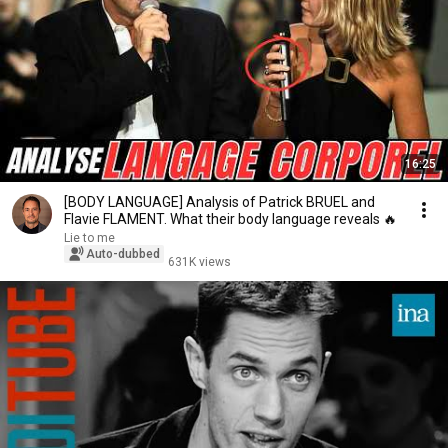
16:25
[BODY LANGUAGE] Analysis of Patrick BRUEL and
Flavie FLAMENT. What their body language reveals 🔥
Lie to me
Auto-dubbed
631K views