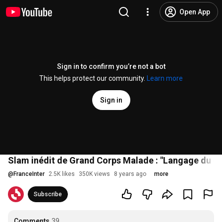
Open App
Sign in to confirm you’re not a bot
This helps protect our community.
Learn more
Sign in
Slam inédit de Grand Corps Malade : "Langage du co
@
FranceInter
2.5K likes
350K views
8 years ago
more
Subscribe
Comments
39