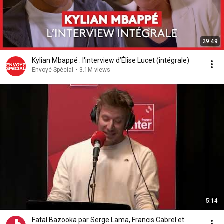
29:49
Kylian Mbappé : l'interview d’Élise Lucet (intégrale)
Envoyé Spécial
•
3.1M views
5:14
Fatal Bazooka par Serge Lama, Francis Cabrel et