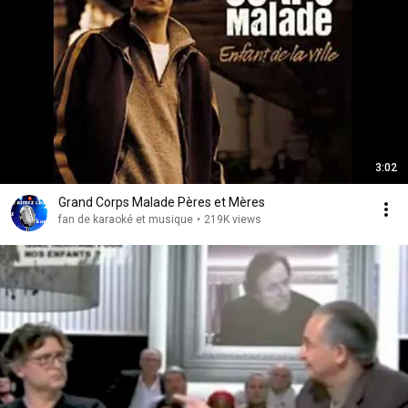
3:02
Grand Corps Malade Pères et Mères
fan de karaoké et musique
•
219K views