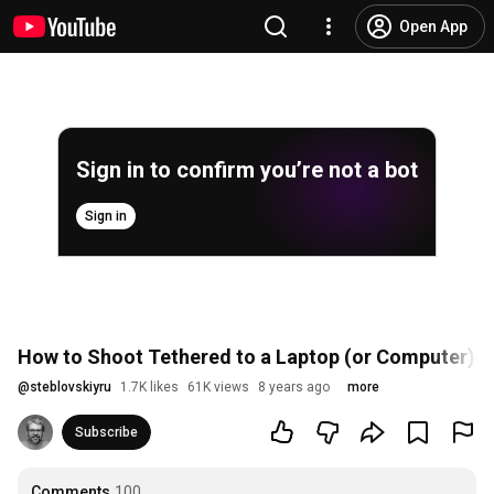
Open App
Sign in to confirm you’re not a bot
Sign in
How to Shoot Tethered to a Laptop (or Computer): A
@
steblovskiyru
1.7K likes
61K views
8 years ago
more
Subscribe
Comments
100