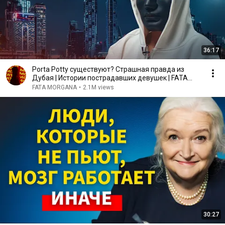
36:17
Porta Potty существуют? Страшная правда из
Дубая | Истории пострадавших девушек | FATA
MORGANA
FATA MORGANA
•
2.1M views
30:27