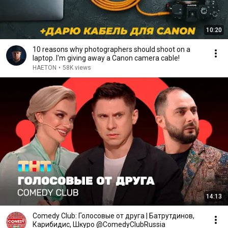
10:20
10 reasons why photographers should shoot on a
laptop. I'm giving away a Canon camera cable!
HAETON
•
58K views
14:13
Comedy Club: Голосовые от друга | Батрутдинов,
Карибидис, Шкуро @ComedyClubRussia