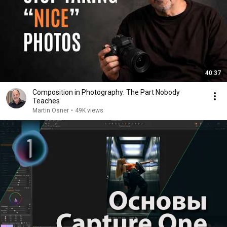
40:37
Composition in Photography: The Part Nobody
Teaches
Martin Osner
•
49K views