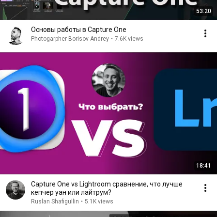
53:20
Основы работы в Capture One
Photogarpher Borisov Andrey
•
7.6K views
18:41
Capture One vs Lightroom сравнение, что лучше
кепчер уан или лайтрум?
Ruslan Shafigullin
•
5.1K views