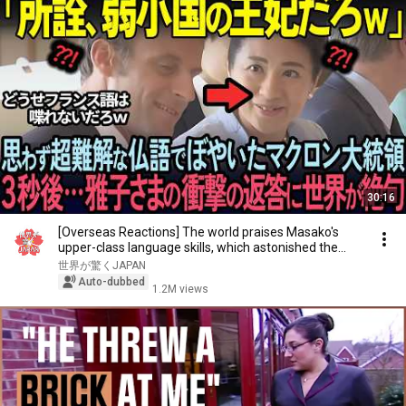
30:16
[Overseas Reactions] The world praises Masako's
upper-class language skills, which astonished the...
世界が驚くJAPAN
Auto-dubbed
1.2M views