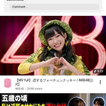
Comment...
5:23
【MV full】 恋するフォーチュンクッキー / AKB48[公
式]
AKB48
•
269M views