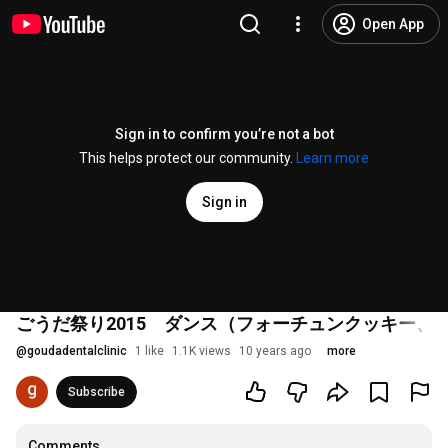
Open App
Sign in to confirm you’re not a bot
This helps protect our community.
Learn more
Sign in
ごうだ祭り2015 ダンス（フォーチュンクッキー、
@
goudadentalclinic
1 like
1.1K views
10 years ago
more
Subscribe
Comments