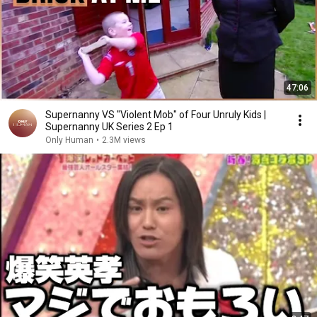
47:06
Supernanny VS "Violent Mob" of Four Unruly Kids |
Supernanny UK Series 2 Ep 1
Only Human
•
2.3M views