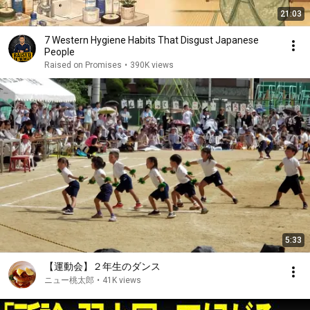
21:03
7 Western Hygiene Habits That Disgust Japanese
People
Raised on Promises
•
390K views
5:33
【運動会】２年生のダンス
ニュー桃太郎
•
41K views