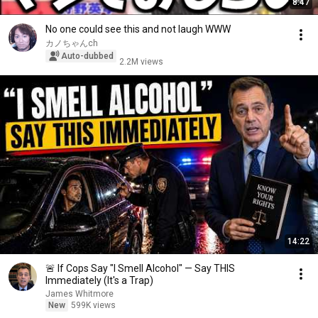
8:47
No one could see this and not laugh WWW
カノちゃんch
Auto-dubbed
2.2M views
14:22
🚨 If Cops Say "I Smell Alcohol" — Say THIS
Immediately (It's a Trap)
James Whitmore
New
599K views