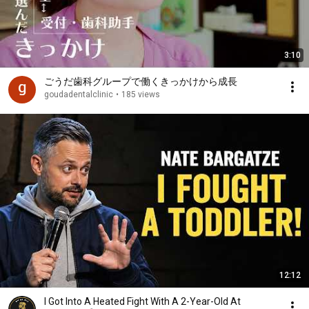
3:10
ごうだ歯科グループで働くきっかけから成長
goudadentalclinic
•
185 views
12:12
I Got Into A Heated Fight With A 2-Year-Old At