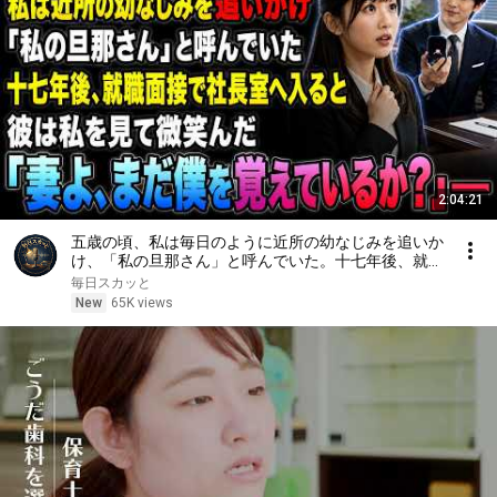
2:04:21
五歳の頃、私は毎日のように近所の幼なじみを追いか
け、「私の旦那さん」と呼んでいた。十七年後、就職
面接で社長室へ入ると、彼は私を見て微笑んだ。「妻
毎日スカッと
よ、まだ僕を覚えているか？」――
New
65K views