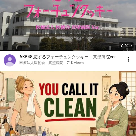
5:17
AKB48 恋するフォーチュンクッキー 真壁病院ver.
医療法人医徳会 真壁病院
•
71K views