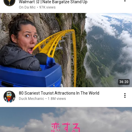
Walmart 🛒 | Nate Bargatze Stand Up
On Da Mic
•
97K views
36:20
80 Scariest Tourist Attractions In The World
Duck Mechanic
•
1.8M views