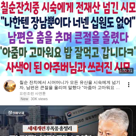
1:32:31
칠순 잔치에서 시어머니가 모든 유산을 시숙에게 넘기
자, 남편은 큰절을 올리며 말했다 “아줌마 고마워요 밥
잘먹고 갑니다ㅋ” 그 말에 시어머니는 쓰러졌다
요런조런 사연툰
New
30K views