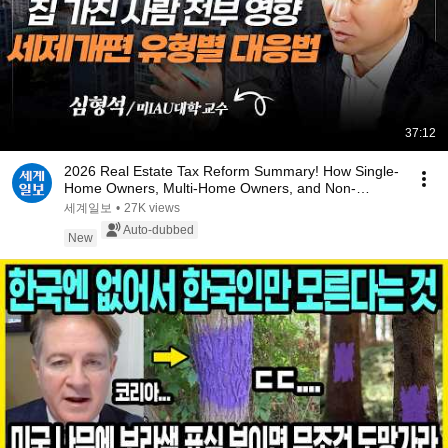
37:12
2026 Real Estate Tax Reform Summary! How Single-
Home Owners, Multi-Home Owners, and Non-
Homeowner...
세계일보
•
27K views
Auto-dubbed
New