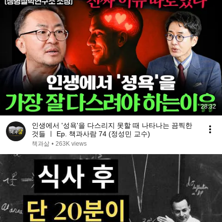
28:32
인생에서 '성욕'을 다스리지 못할 때 나타나는 끔찍한
것들 ㅣ Ep. 책과사람 74 (정성민 교수)
책과삶
•
263K views