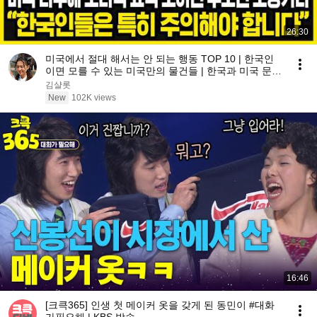
26:30
미국에서 절대 해서는 안 되는 행동 TOP 10 | 한국인
이면 모를 수 있는 미국만의 물건들 | 한국과 미국 문화
의 차이와 특징
김샬롯
New
102K views
16:46
[크큭365] 인생 첫 메이커 옷을 갖게 된 동민이 #대화