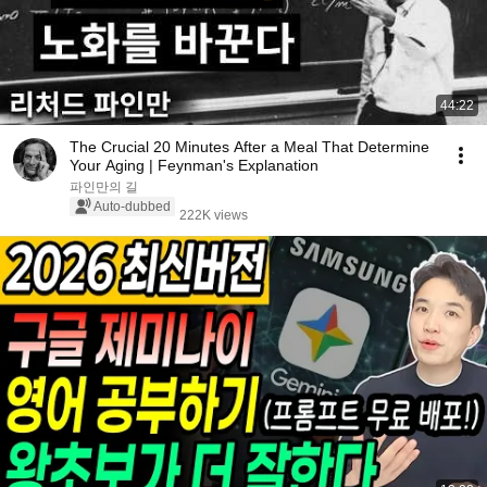
44:22
The Crucial 20 Minutes After a Meal That Determine
Your Aging | Feynman's Explanation
파인만의 길
Auto-dubbed
222K views