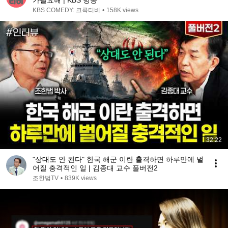
가필요해 | KBS 방송
KBS COMEDY: 크큭티비
•
158K views
32:22
"상대도 안 된다" 한국 해군 이란 출격하면 하루만에 벌
어질 충격적인 일 | 김종대 교수 풀버전2
조한범TV
•
839K views