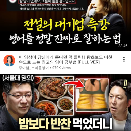
38:46
이 영상이 당신에게 뜬다면 꼭 클릭! | 왕초보도 미친
속도로 느는 최고의 영어 공부법 [FULL VER]
주아쌤_소리튠영어
•
979K views