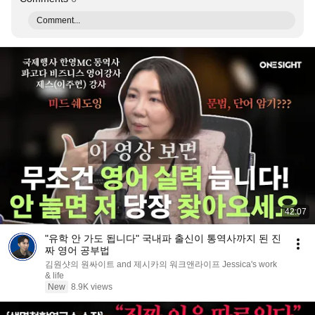
Comment...
42:07
"유학 안 가도 됩니다" 국내파 출신이 통역사까지 된 진
짜 영어 공부법
김원샷의 원싸이트 and 제시카의 워크앤라이프 Jessica's work
& life
New
8.9K views