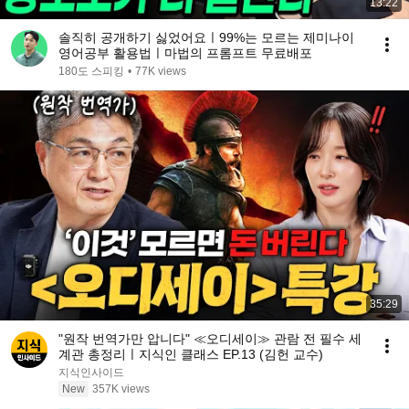
13:22
솔직히 공개하기 싫었어요ㅣ99%는 모르는 제미나이
영어공부 활용법ㅣ마법의 프롬프트 무료배포
180도 스피킹
•
77K views
35:29
"원작 번역가만 압니다" ≪오디세이≫ 관람 전 필수 세
계관 총정리ㅣ지식인 클래스 EP.13 (김헌 교수)
지식인사이드
New
357K views