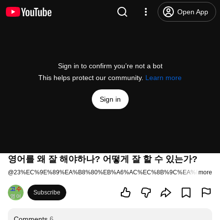
Open App
Sign in to confirm you’re not a bot
This helps protect our community.
Learn more
Sign in
영어를 왜 잘 해야하나? 어떻게 잘 할 수 있는가?
@
23%EC%9E%89%EA%B8%80%EB%A6%AC%EC%8B%9C%EA%B3%A0%
more
Subscribe
Comments
6