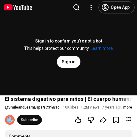
Open App
Sign in to confirm you’re not a bot
This helps protect our community.
Learn more
Sign in
El sistema digestivo para niños | El cuerpo humano 
@
SmileandLearnEspa%C3%B1ol
10K likes
1.2M views
7 years ago
more
Subscribe
Comments