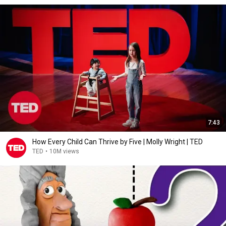
7:43
How Every Child Can Thrive by Five | Molly Wright | TED
TED
•
10M views