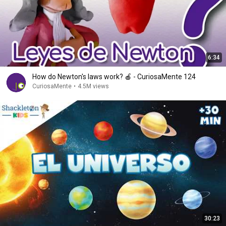
6:34
How do Newton's laws work? 🍎 - CuriosaMente 124
CuriosaMente
•
4.5M views
30:23