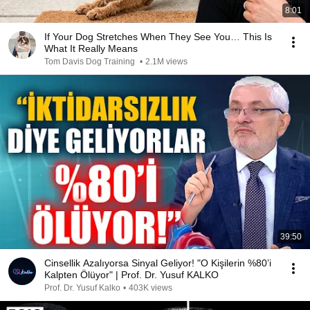
8:01
If Your Dog Stretches When They See You… This Is
What It Really Means
Tom Davis Dog Training
•
2.1M views
39:50
Cinsellik Azalıyorsa Sinyal Geliyor! "O Kişilerin %80’i
Kalpten Ölüyor" | Prof. Dr. Yusuf KALKO
Prof. Dr. Yusuf Kalko
•
403K views