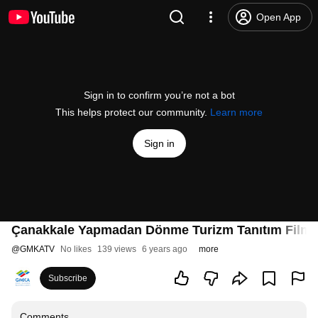
Open App
Sign in to confirm you’re not a bot
This helps protect our community.
Learn more
Sign in
Çanakkale Yapmadan Dönme Turizm Tanıtım Filmi
@
GMKATV
No likes
139 views
6 years ago
more
Subscribe
Comments