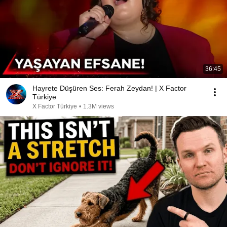
36:45
Hayrete Düşüren Ses: Ferah Zeydan! | X Factor
Türkiye
X Factor Türkiye
•
1.3M views