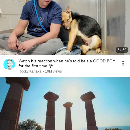
54:59
Watch his reaction when he’s told he’s a GOOD BOY
for the first time 🥹
Rocky Kanaka
•
10M views