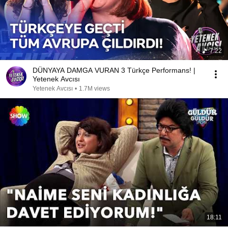
7:22
DÜNYAYA DAMGA VURAN 3 Türkçe Performans! |
Yetenek Avcısı
Yetenek Avcısı
•
1.7M views
18:11