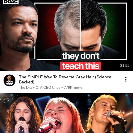
21:55
The SIMPLE Way To Reverse Gray Hair (Science
Backed)
The Diary Of A CEO Clips
•
779K views