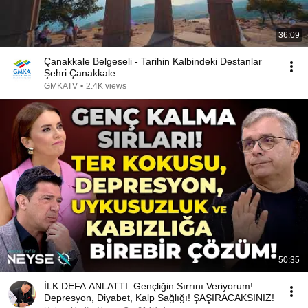
36:09
Çanakkale Belgeseli - Tarihin Kalbindeki Destanlar
Şehri Çanakkale
GMKATV
•
2.4K views
50:35
İLK DEFA ANLATTI: Gençliğin Sırrını Veriyorum!
Depresyon, Diyabet, Kalp Sağlığı! ŞAŞIRACAKSINIZ!