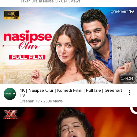
Hakan Ural'la Neyse O
•
614K views
1:44:34
4K | Nasipse Olur | Komedi Filmi | Full İzle | Greenart
TV
Greenart TV
•
260K views