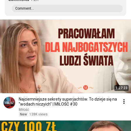
Comment...
1:27:23
Najciemniejsze sekrety superjachtów. To dzieje się na
"wodach niczyich" | MIŁOŚĆ #30
Miłość
New
138K views