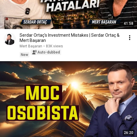
41:58
Serdar Ortaç's Investment Mistakes | Serdar Ortaç &
Mert Başaran
Mert Başaran
•
83K views
Auto-dubbed
New
26:20