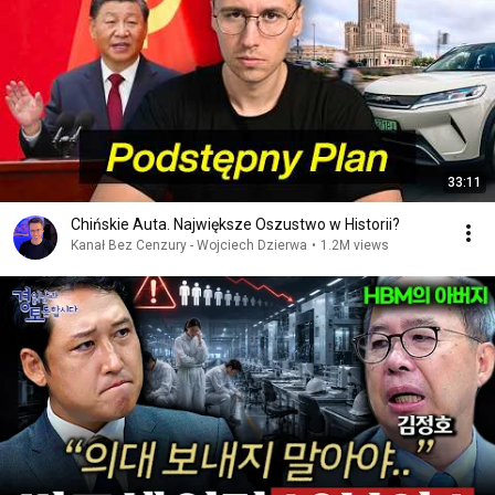
33:11
Chińskie Auta. Największe Oszustwo w Historii?
Kanał Bez Cenzury - Wojciech Dzierwa
•
1.2M views