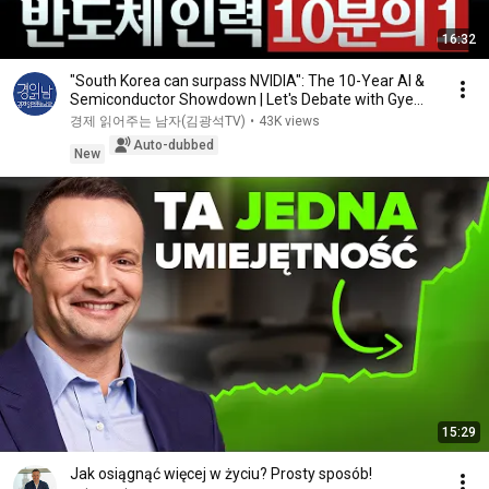
16:32
"South Korea can surpass NVIDIA": The 10-Year AI &
Semiconductor Showdown | Let's Debate with Gye...
경제 읽어주는 남자(김광석TV)
•
43K views
Auto-dubbed
New
15:29
Jak osiągnąć więcej w życiu? Prosty sposób!