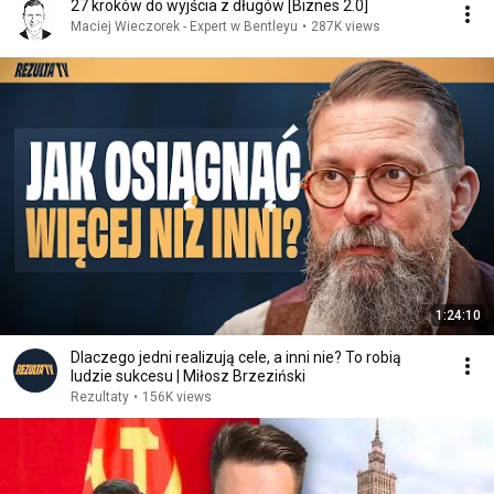
27 kroków do wyjścia z długów [Biznes 2.0]
Maciej Wieczorek - Expert w Bentleyu
•
287K views
1:24:10
Dlaczego jedni realizują cele, a inni nie? To robią
ludzie sukcesu | Miłosz Brzeziński
Rezultaty
•
156K views