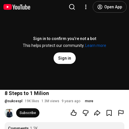
Open App
Sign in to confirm you’re not a bot
This helps protect our community.
Learn more
Sign in
8 Steps to 1 Milion
@
sukcespl
19K likes
1.3M views
9 years ago
more
Subscribe
Comments
1.2K