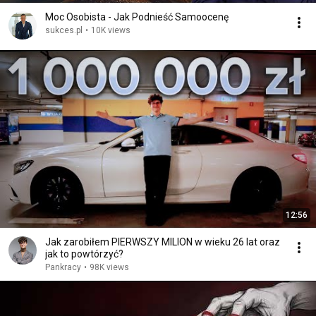
Moc Osobista - Jak Podnieść Samoocenę
sukces.pl
•
10K views
12:56
Jak zarobiłem PIERWSZY MILION w wieku 26 lat oraz
jak to powtórzyć?
Pankracy
•
98K views