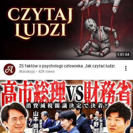
1:01:04
25 faktów o psychologii człowieka. Jak czytać ludzi.
Ataraksja
•
42K views