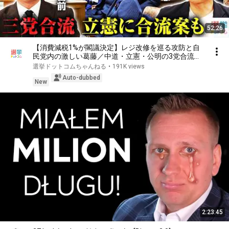
52:26
【消費減税1%が閣議決定】レジ改修を巡る攻防と自
民党内の激しい葛藤／中道・立憲・公明の3党合流構
想に浮上した「第4の選択肢」とは？【今野忍×山本
選挙ドットコムちゃんねる
•
191K views
期日前】｜選挙ドットコム
Auto-dubbed
New
2:23:45