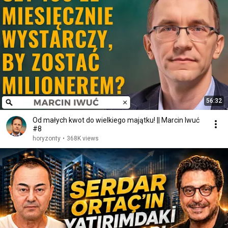
56:32
Od małych kwot do wielkiego majątku! || Marcin Iwuć
#8
horyzonty
•
368K views