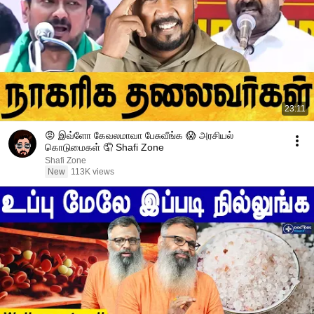
23:11
😡 இவ்ளோ கேவலமாவா பேசுவீங்க 😱 அரசியல்
கொடுமைகள் 🤦 Shafi Zone
Shafi Zone
New
113K views