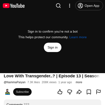
Open App
Sign in to confirm you’re not a bot
This helps protect our community.
Learn more
Sign in
Love With Transgender..? | Episode 13 | Season 2
@
NammaPaiyan
7.3K likes
208K views
1 year ago
more
Subscribe
Comments
222