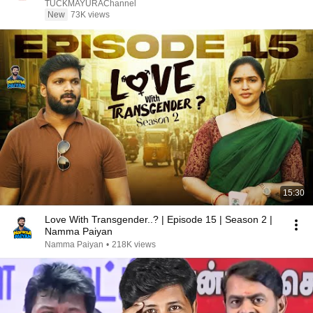
TUCKMAYURAChannel
New
73K views
15:30
Love With Transgender..? | Episode 15 | Season 2 |
Namma Paiyan
Namma Paiyan
•
218K views