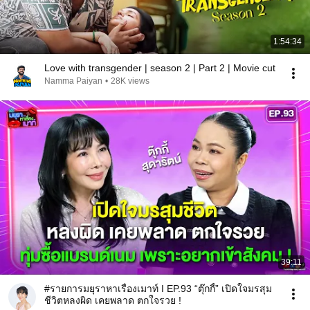
1:54:34
Love with transgender | season 2 | Part 2 | Movie cut
Namma Paiyan
•
28K views
39:11
#รายการมยุราหาเรื่องเมาท์ I EP.93 “ตุ๊กกี้” เปิดใจมรสุม
ชีวิตหลงผิด เคยพลาด ตกใจรวย !