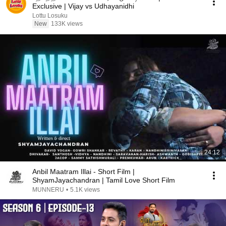
Exclusive | Vijay vs Udhayanidhi
Lottu Losuku
New
133K views
24:12
Anbil Maatram Illai - Short Film |
ShyamJayachandran | Tamil Love Short Film
MUNNERU
•
5.1K views