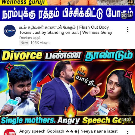
20:18
உடல் கழிவுகள் காணாமல் போகும் | Flush Out Body
Toxins Just by Standing on Salt | Wellness Guruji
Doctors நேரம்
New
105K views
14:32
Angry speech Gopinath 🔥🔥🔥| Neeya naana latest