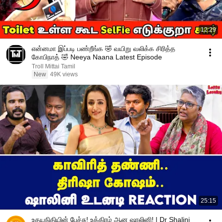
12:29
என்னமா இப்படி பண்றீங்க 🤣 வயிறு வலிக்க சிரித்த
கோபிநாத் 🤣 Neeya Naana Latest Episode
Troll Mittai Tamil
New
49K views
25:15
உதயநிதியின் பேச்சு! உக்கிரம் ஆன ஷாலினி! | Dr Shalini