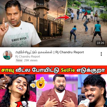
18:26
அதிர்ச்சியூட்டும் தகவல்கள் | Rj Chandru Report
Rj Chandru Report
New
29K views