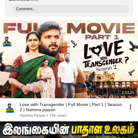
Comment...
2:03:25
Love with Transgender | Full Movie | Part 1 | Season
2 | Namma paiyan
Namma Paiyan
•
79K views