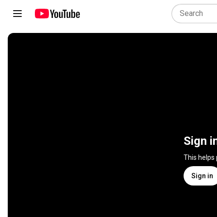
Sign i
This helps
Sign in