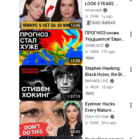
LOOK 5 YEARS 
YOUNGER
irinameyk
294K
1y ago
Auto-dubbed
12:46
ПРОГНОЗ снова 
Ухудшился! Европу 
и Россию ждут 
ЗНАЮ ВСЁ
резкие перемены. 
288K
17h ago
Новый удар на 
New
15:58
подходе
Stephen Hawking: 
Black Holes, the Big 
Bang, and the End of 
МИНАЕВ LIVE
the Universe / Idol 
452K
1d ago
Stories / MINAEV
New
1:07:13
Eyeliner Hacks 
Every Mature 
Woman Should 
Glam Girl Gabi
Know!
526K
2mo ago
10:03