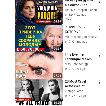
Он выбрал другую, 
а я сохранила 
гордость и 
Тёплые Истории Людей
отпустила его
124K
2d ago
New
1:54:36
7 ПРИВЫЧЕК, 
КОТОРЫЕ 
ОБРАЩАЮТ 
Ментальное Долголетие
СТАРЕНИЕ ВСПЯТЬ 
91K
1mo ago
ПОСЛЕ 60 ЛЕТ | 
20:37
Татьяна 
This Eyeliner 
Черниговская
Technique Makes 
You Look Instantly 
Nikol Johnson
Younger
91K
4w ago
27:08
20 Most Cruel 
Actresses of 
Hollywood’s Golden 
Vintage Fame
Age
417K
1y ago
30:56