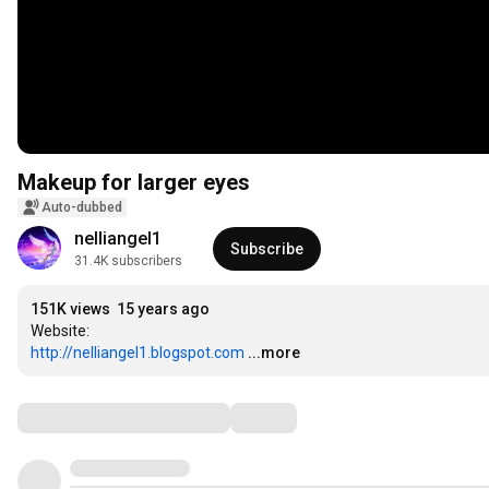
Makeup for larger eyes
Auto-dubbed
nelliangel1
Subscribe
31.4K subscribers
151K views
15 years ago
http://nelliangel1.blogspot.com
...more
Comments