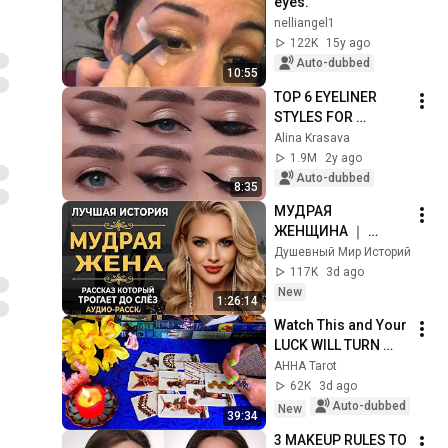
eyes.
nelliangel1
122K
15y ago
Auto-dubbed
10:55
TOP 6 EYELINER 
STYLES FOR 
HOODED EYES 💔 
Alina Krasava
You’ve totally got 
1.9M
2y ago
this!
Auto-dubbed
8:35
МУДРАЯ 
ЖЕНЩИНА ｜ 
Рассказ, который 
Душевный Мир Историй
трогает до 
117K
3d ago
глубины души. 
New
1:26:14
Очень сильная 
Watch This and Your 
история ｜ Аудио 
LUCK WILL TURN 
рассказ.
AROUND !!!!!!!!!!!!! 
AHHA Tarot
Luck Spread 🧿 
62K
3d ago
AHHA Tarot
Auto-dubbed
New
39:34
3 MAKEUP RULES TO 