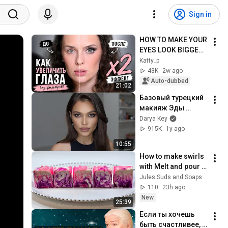
Sign in
HOW TO MAKE YOUR 
EYES LOOK BIGGER | 
EYE MAKEUP
Katty_p
43K
2w ago
Auto-dubbed
21:02
Базовый турецкий 
макияж Эды 
Йылдыз 
Darya Key
(Постучись в Мою 
915K
1y ago
Дверь)
10:55
How to make swirls 
with Melt and pour 
soap - 
Jules Suds and Soaps
#meltandpour 
110
23h ago
#soap #diysoap 
New
25:39
#soapswirls
Если ты хочешь 
быть счастливее, 