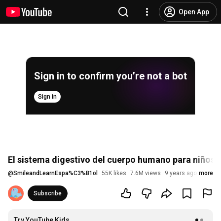
Open App
Sign in to confirm you’re not a bot
Sign in
El sistema digestivo del cuerpo humano para niños 
@
SmileandLearnEspa%C3%B1ol
55K likes
7.6M views
9 years ago
more
Subscribe
Try YouTube Kids