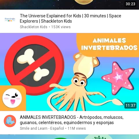
30:23
The Universe Explained for Kids | 30 minutes | Space
Explorers | Shackleton Kids
Shackleton Kids
•
153K views
11:37
ANIMALES INVERTEBRADOS - Artrópodos, moluscos,
gusanos, celentéreos, equinodermos y esponjas
Smile and Learn - Español
•
11M views