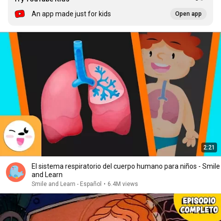
An app made just for kids
Open app
2:21
El sistema respiratorio del cuerpo humano para niños - Smile
and Learn
Smile and Learn - Español
•
6.4M views