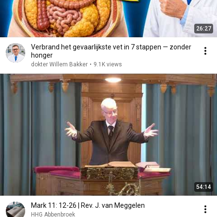
26:27
Verbrand het gevaarlijkste vet in 7 stappen — zonder
honger
dokter Willem Bakker
•
9.1K views
54:14
Mark 11: 12-26 | Rev. J. van Meggelen
HHG Abbenbroek