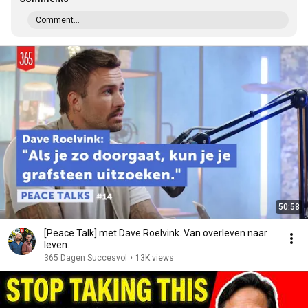
Comment...
50:58
[Peace Talk] met Dave Roelvink. Van overleven naar
leven.
365 Dagen Succesvol
•
13K views