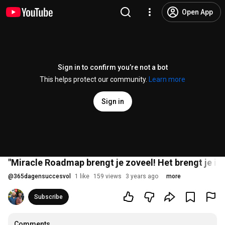
Open App
Sign in to confirm you’re not a bot
This helps protect our community.
Learn more
Sign in
"Miracle Roadmap brengt je zoveel! Het brengt je in e
@
365dagensuccesvol
1 like
159 views
3 years ago
more
Subscribe
Comments