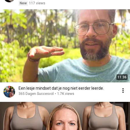
New
117 views
11:36
Een lesje mindset dat je nog niet eerder leerde.
365 Dagen Succesvol
•
1.7K views