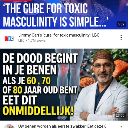
5:39
Jimmy Carr's 'cure' for toxic masculinity | LBC
LBC
•
1.7M views
23:05
Uw benen worden als eerste zwakker! Eet deze 6