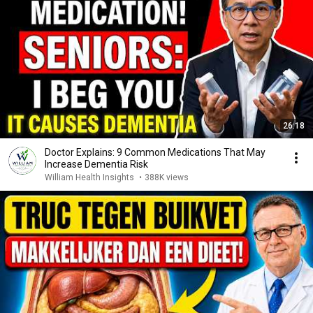
26:18
Doctor Explains: 9 Common Medications That May
Increase Dementia Risk
William Health Insights
•
388K views