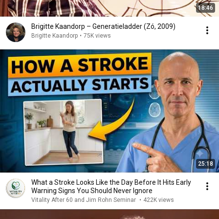
18:46
Brigitte Kaandorp – Generatieladder (Zó, 2009)
Brigitte Kaandorp
•
75K views
25:18
What a Stroke Looks Like the Day Before It Hits Early
Warning Signs You Should Never Ignore
Vitality After 60 and Jim Rohn Seminar
•
422K views