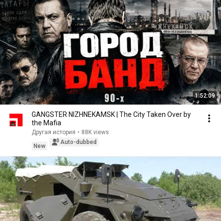
1:52:09
GANGSTER NIZHNEKAMSK | The City Taken Over by
the Mafia
Другая история
•
88K views
Auto-dubbed
New