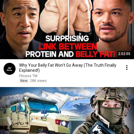
2:02:05
Why Your Belly Fat Won't Go Away (The Truth Finally
Explained!)
Fitness TM
New
28K views