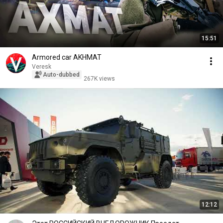
15:51
Armored car AKHMAT
Veresk
Auto-dubbed
267K views
12:12