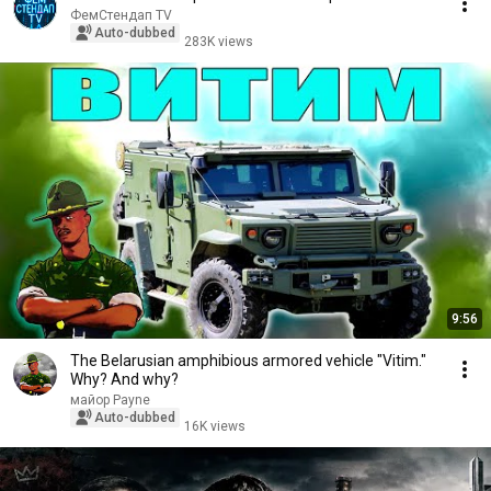
ФемСтендап TV
Auto-dubbed
283K views
9:56
The Belarusian amphibious armored vehicle "Vitim."
Why? And why?
майор Payne
Auto-dubbed
16K views