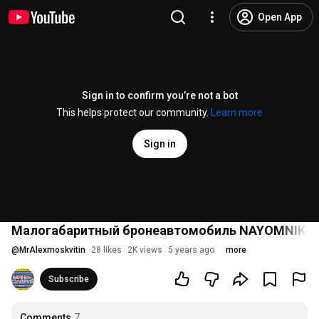
Open App
Sign in to confirm you’re not a bot
This helps protect our community.
Learn more
Sign in
Малогабаритный бронеавтомобиль NAYOMNIK-0
@
MrAlexmoskvitin
28 likes
2K views
5 years ago
more
Subscribe
Comments
7