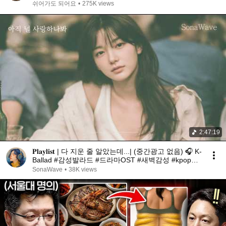
쉬어가도 되어요
•
275K views
2:47:19
𝐏𝐥𝐚𝐲𝐥𝐢𝐬𝐭 | 다 지운 줄 알았는데...| (중간광고 없음) 🎧 K-
Ballad #감성발라드 #드라마OST #새벽감성 #kpop
#kdrama
SonaWave
•
38K views