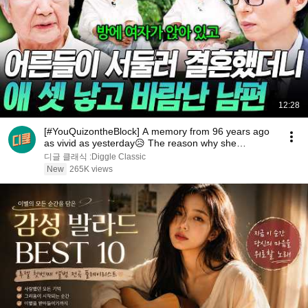
12:28
[#YouQuizontheBlock] A memory from 96 years ago
as vivid as yesterday😥 The reason why she
changed...
디글 클래식 :Diggle Classic
New
265K views