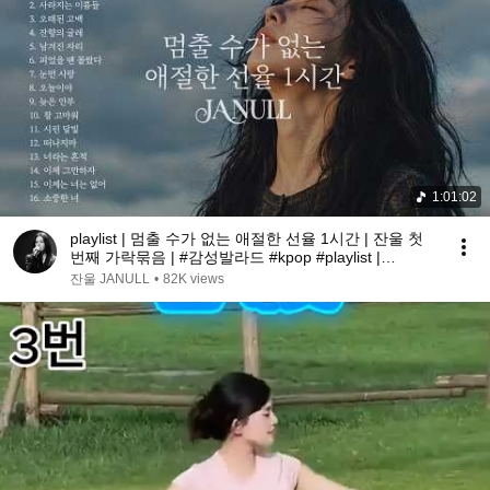
1:01:02
playlist | 멈출 수가 없는 애절한 선율 1시간 | 잔울 첫
번째 가락묶음 | #감성발라드 #kpop #playlist |
@janull2626
잔울 JANULL
•
82K views