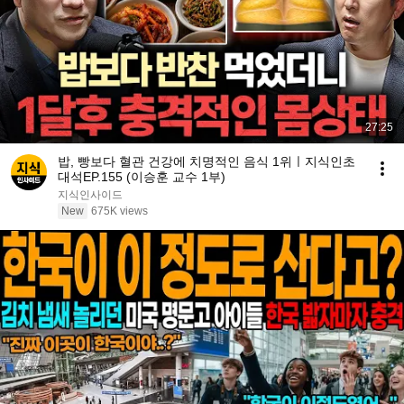
27:25
밥, 빵보다 혈관 건강에 치명적인 음식 1위ㅣ지식인초
대석EP.155 (이승훈 교수 1부)
지식인사이드
New
675K views