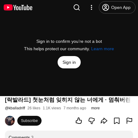
Open App
Sign in to confirm you’re not a bot
This helps protect our community.
Learn more
Sign in
[락발라드] 첫눈처럼 잊히지 않는 너에게 · 멈춰버린 그날의 
@
kballadriff
26 likes
1.1K views
7 months ago
more
Subscribe
Comments
3