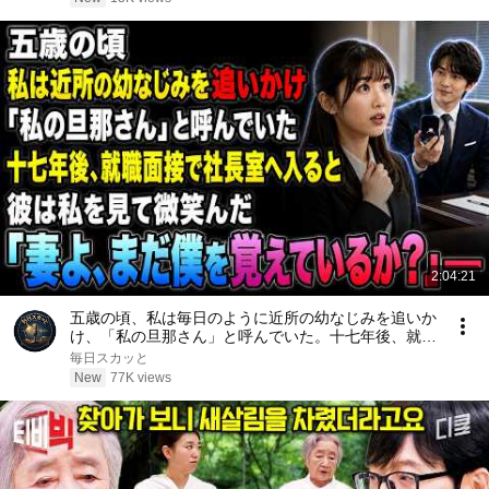
2:04:21
五歳の頃、私は毎日のように近所の幼なじみを追いか
け、「私の旦那さん」と呼んでいた。十七年後、就職
面接で社長室へ入ると、彼は私を見て微笑んだ。「妻
毎日スカッと
よ、まだ僕を覚えているか？」――
New
77K views