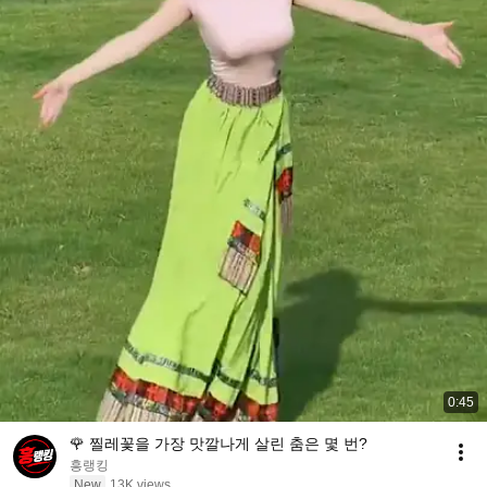
0:45
🌹 찔레꽃을 가장 맛깔나게 살린 춤은 몇 번?
흥랭킹
New
13K views