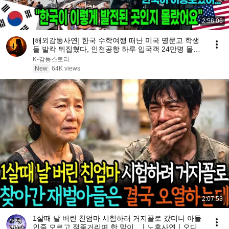
2:56:06
[해외감동사연] 한국 수학여행 떠난 미국 명문고 학생
들 발칵 뒤집혔다, 인천공항 하루 입국객 24만명 몰려
아수라장!
K-감동스토리
New
64K views
2:07:53
1살때 날 버린 친엄마 시험하러 거지꼴로 갔더니 아들
인줄 모르고 절뚝거리며 한 말이.. ㅣ노후사연ㅣ오디오