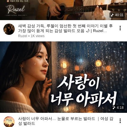
40:11
새벽 감성 가득, 루젤이 엄선한 첫 번째 이야기 이별 후
가장 많이 듣게 되는 감성 발라드 모음 🌙 | Ruzel
Album 01 | 플레이리스트 | 감성 발라드 BEST 10
Ruzel
•
1K views
4:18
사랑이 너무 아파서… 눈물로 부르는 발라드 ｜여성 감
성 발라드