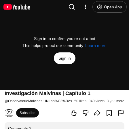
Open App
Sign in to confirm you’re not a bot
This helps protect our community.
Learn more
Sign in
Investigación Malvinas | Capítulo 1
@
ObservatorioMalvinas-UNLan%C3%BAs
50 likes
949 views
3 years ago
more
Subscribe
Comments
2