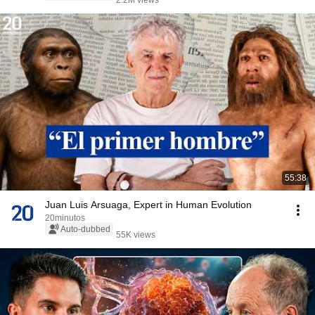
2.2M views
55:38
Juan Luis Arsuaga, Expert in Human Evolution
20minutos
Auto-dubbed
55K views