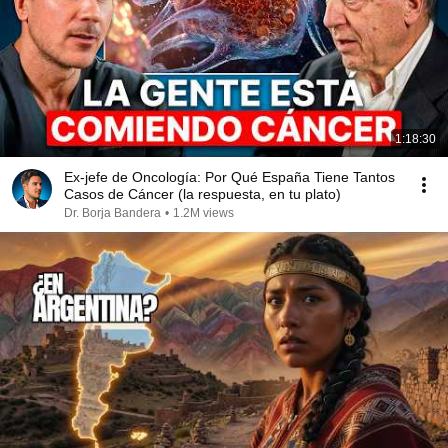
1:18:30
Ex-jefe de Oncología: Por Qué España Tiene Tantos
Casos de Cáncer (la respuesta, en tu plato)
Dr. Borja Bandera
•
1.2M views