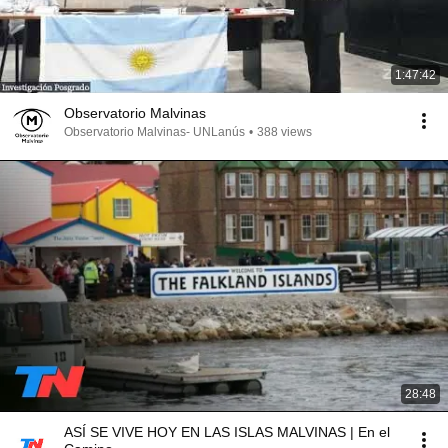
1:47:42
Observatorio Malvinas
Observatorio Malvinas- UNLanús
•
388 views
28:48
ASÍ SE VIVE HOY EN LAS ISLAS MALVINAS | En el