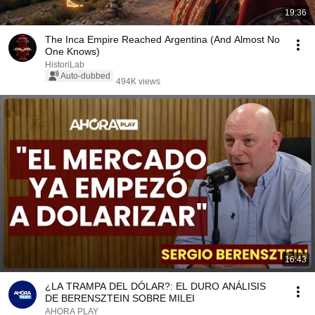
19:36
The Inca Empire Reached Argentina (And Almost No
One Knows)
HistoriLab
Auto-dubbed
494K views
16:43
¿LA TRAMPA DEL DÓLAR?: EL DURO ANÁLISIS
DE BERENSZTEIN SOBRE MILEI
AHORA PLAY