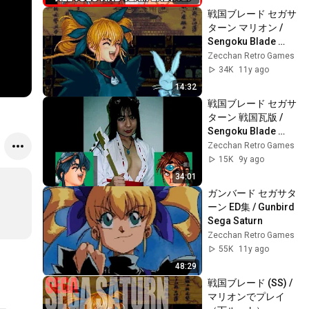
戦国ブレード セガサ
ターン マリオン / 
Sengoku Blade 
Sega Saturn
Zecchan Retro Games
34K
11y ago
14:32
戦国ブレード セガサ
ターン 戦国瓦版 / 
Sengoku Blade 
Sega Saturn
Zecchan Retro Games
15K
9y ago
34:01
ガンバード セガサタ
ーン ED集 / Gunbird 
Sega Saturn
Zecchan Retro Games
55K
11y ago
48:29
戦国ブレード (SS) / 
マリオンでプレイ