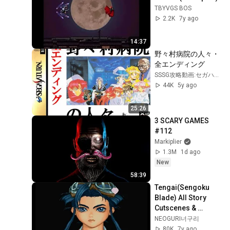
TBYVGS BOS
2.2K
7y ago
14:37
野々村病院の人々・
全エンディング
SSSG攻略動画:セガハードで一生遊ぶ
44K
5y ago
25:26
3 SCARY GAMES 
#112
Markiplier
1.3M
1d ago
New
58:39
Tengai(Sengoku 
Blade) All Story 
Cutscenes & 
Endings (ENG SUB 
NEOGURI너구리
Japanese Voices)
80K
7y ago