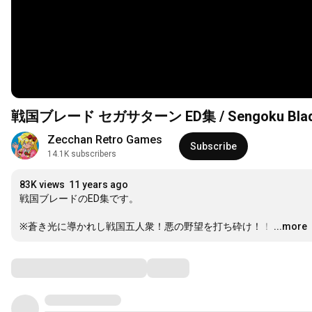
戦国ブレード セガサターン ED集 / Sengoku Blade 
Zecchan Retro Games
Subscribe
14.1K subscribers
83K views
11 years ago
戦国ブレードのED集です。

※蒼き光に導かれし戦国五人衆！悪の野望を打ち砕け！！
…
...more
Comments