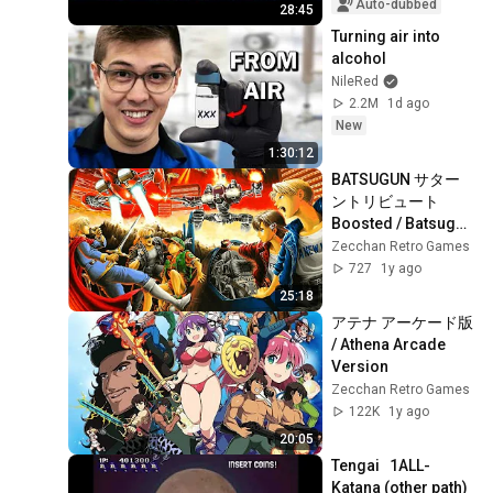
Auto-dubbed
28:45
Turning air into 
alcohol
NileRed
2.2M
1d ago
New
1:30:12
BATSUGUN サター
ントリビュート 
Boosted / Batsugun 
Saturn Tribute 
Zecchan Retro Games
Boosted
727
1y ago
25:18
アテナ アーケード版 
/ Athena Arcade 
Version
Zecchan Retro Games
122K
1y ago
20:05
Tengai   1ALL- 
Katana (other path)