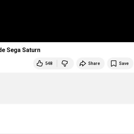
Sega Saturn
548
Share
Save