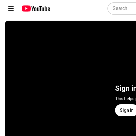
Sign i
This helps
Sign in