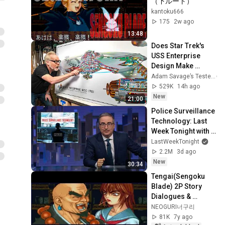
（下ルート）
kantoku666
175
2w ago
13:48
Does Star Trek's 
USS Enterprise 
Design Make 
Sense?
Adam Savage’s Tested
529K
14h ago
New
21:00
Police Surveillance 
Technology: Last 
Week Tonight with 
John Oliver (HBO)
LastWeekTonight
2.2M
3d ago
New
30:34
Tengai(Sengoku 
Blade) 2P Story 
Dialogues & 
Endings !! (ENG 
NEOGURI너구리
SUB)
81K
7y ago