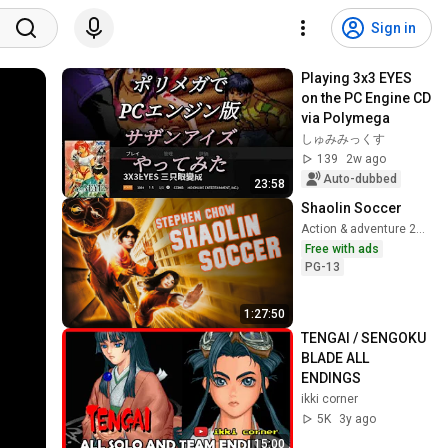
Sign in
Playing 3x3 EYES 
on the PC Engine CD 
via Polymega
しゅみみっくす
139
2w ago
Auto-dubbed
23:58
Shaolin Soccer
Action & adventure 2001
Free with ads
PG-13
1:27:50
TENGAI / SENGOKU 
BLADE ALL 
ENDINGS
ikki corner
5K
3y ago
15:00