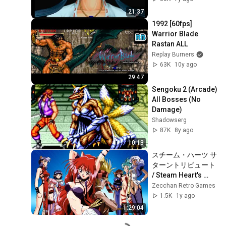
21:37
1992 [60fps] 
Warrior Blade 
Rastan ALL
Replay Burners
63K
10y ago
29:47
Sengoku 2 (Arcade) 
All Bosses (No 
Damage)
Shadowserg
87K
8y ago
10:13
スチーム・ハーツ サ
ターントリビュート 
/ Steam Heart's 
Saturn Tribute
Zecchan Retro Games
1.5K
1y ago
1:29:04