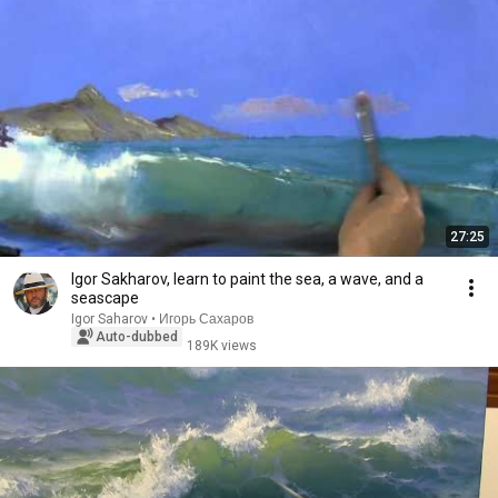
27:25
Igor Sakharov, learn to paint the sea, a wave, and a
seascape
Igor Saharov • Игорь Сахаров
Auto-dubbed
189K views