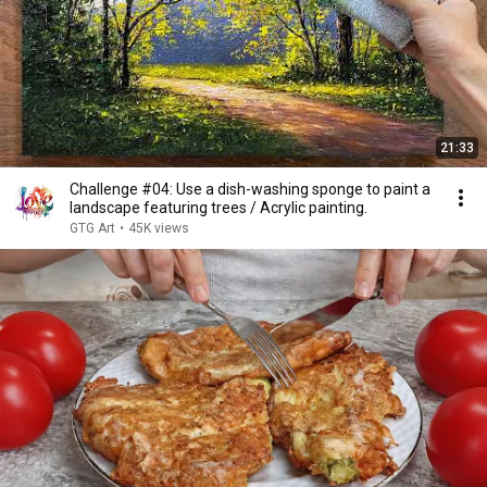
21:33
Challenge #04: Use a dish-washing sponge to paint a
landscape featuring trees / Acrylic painting.
GTG Art
•
45K views