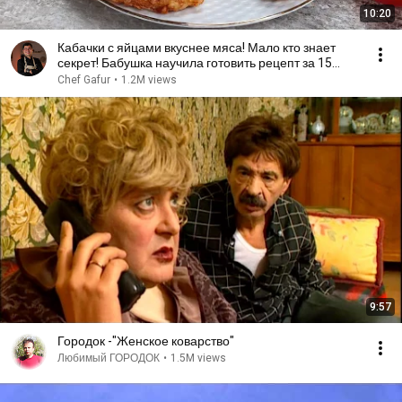
10:20
Кабачки с яйцами вкуснее мяса! Мало кто знает
секрет! Бабушка научила готовить рецепт за 15
минут
Chef Gafur
•
1.2M views
9:57
Городок -"Женское коварство"
Любимый ГОРОДОК
•
1.5M views