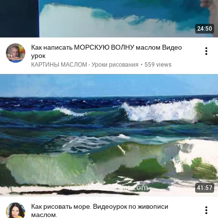
24:50
Как написать МОРСКУЮ ВОЛНУ маслом Видео
урок
КАРТИНЫ МАСЛОМ - Уроки рисования
•
559 views
41:57
Как рисовать море. Видеоурок по живописи
маслом.