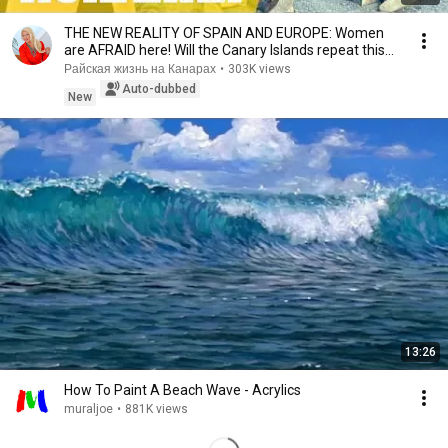
THE NEW REALITY OF SPAIN AND EUROPE: Women
are AFRAID here! Will the Canary Islands repeat this
n...
Райская жизнь на Канарах
•
303K views
Auto-dubbed
New
13:26
How To Paint A Beach Wave - Acrylics
muraljoe
•
881K views