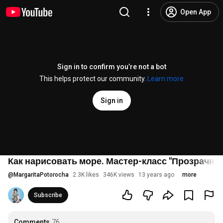
Open App
Sign in to confirm you’re not a bot
This helps protect our community.
Learn more
Sign in
Как нарисовать море. Мастер-класс "Прозрачна
@
MargaritaPotorocha
2.3K likes
346K views
13 years ago
more
Subscribe
Comments
76