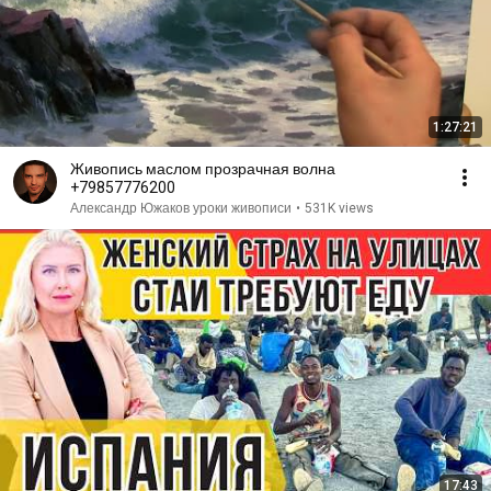
1:27:21
Живопись маслом прозрачная волна
+79857776200
Александр Южаков уроки живописи
•
531K views
17:43