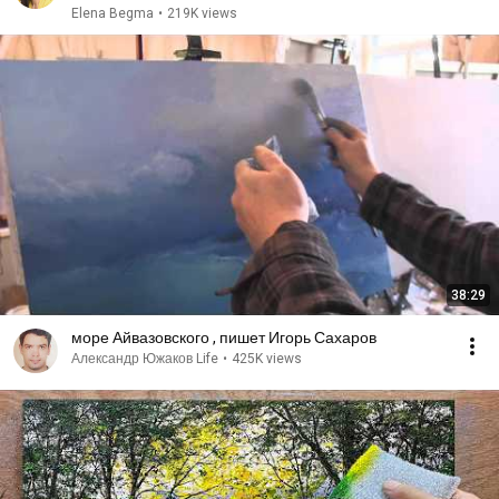
Elena Begma
•
219K views
38:29
море Айвазовского , пишет Игорь Сахаров
Александр Южаков Life
•
425K views