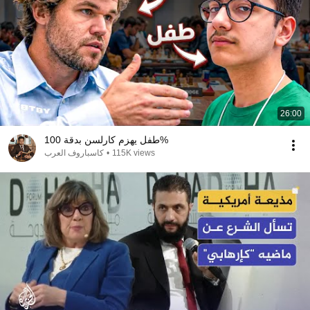
26:00
طفل يهزم كارلسن بدقة 100%
كاسباروف العرب
•
115K views