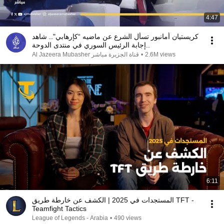
4:47
كريستيان أمانبور تسأل الشرع عن ماضيه “كإرهابي".. شاهد
إجابة الرئيس السوري في منتدى الدوحة..
Al Jazeera Mubasher قناة الجزيرة مباشر
•
2.6M views
6:11
المستجدات في 2025 | الكشف عن خارطة طريق TFT -
Teamfight Tactics
League of Legends - Arabia
•
490 views