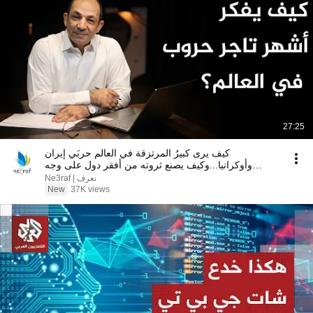
27:25
كيف يرى كبيرُ المرتزقة في العالم حربَي إيران
وأوكرانيا...وكيف يصنع ثروته من أفقر دول على وجه
الأرض؟
Ne3raf | نعرف
New
37K views