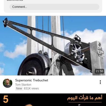
Comment...
21:56
Supersonic Trebuchet
Tom Stanton
New
831K views