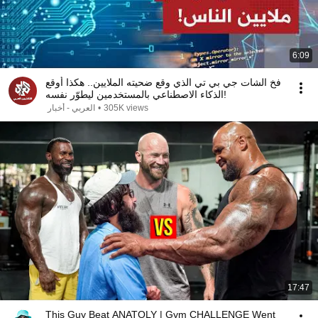
6:09
فخ الشات جي بي تي الذي وقع ضحيته الملايين.. هكذا أوقع
الذكاء الاصطناعي بالمستخدمين ليطوّر نفسه!
العربي - أخبار
•
305K views
17:47
This Guy Beat ANATOLY | Gym CHALLENGE Went