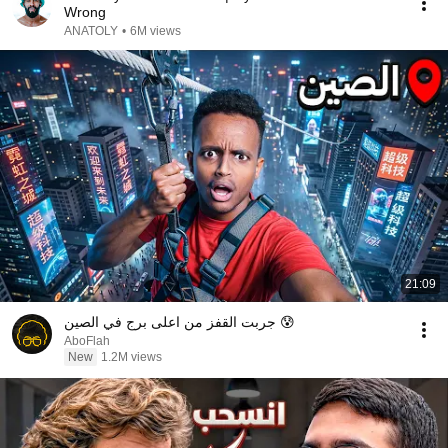
Wrong
ANATOLY
•
6M views
21:09
جربت القفز من اعلى برج في الصين 😰
AboFlah
New
1.2M views