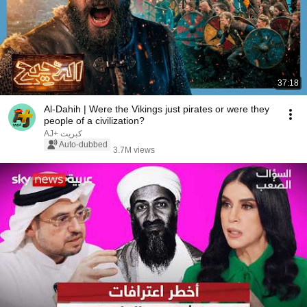
37:18
Al-Dahih | Were the Vikings just pirates or were they
people of a civilization?
AJ+ كبريت
Auto-dubbed
3.7M views