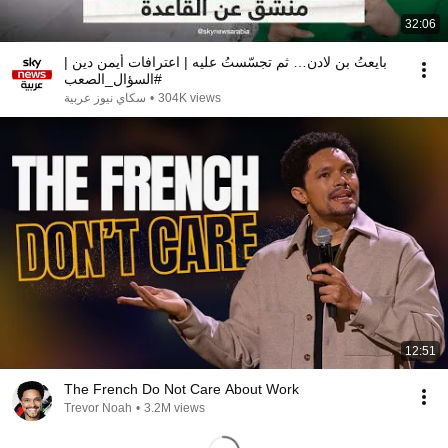
32:06
بايعتُ بن لادن… ثم تجسّستُ عليه | اعترافات أيمن دين |
#السؤال_الصعب
سكاي نيوز عربية
•
304K views
12:51
The French Do Not Care About Work
Trevor Noah
•
3.2M views