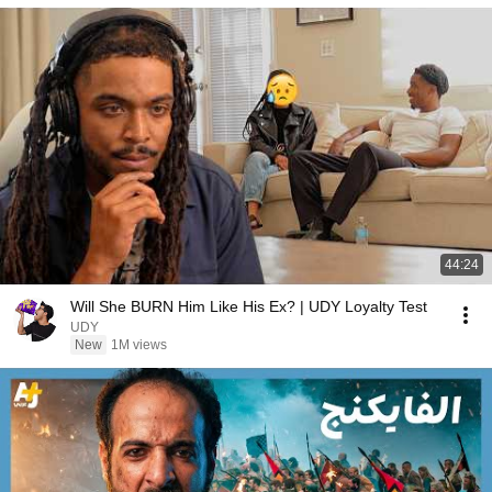
44:24
Will She BURN Him Like His Ex? | UDY Loyalty Test
UDY
New
1M views