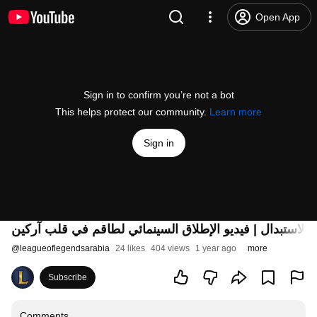
Open App
Sign in to confirm you’re not a bot
This helps protect our community.
Learn more
Sign in
@
leagueoflegendsarabia
24 likes
404 views
1 year ago
more
Subscribe
Comments