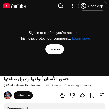
Open App
Sign in to confirm you’re not a bot
This helps protect our community.
Learn more
Sign in
جسور الأسنان أنواعها وطرق صناعتها
@
Doktor-Anas-Abdulrahman
420K views
11 years ago
more
Subscribe
Comments
48