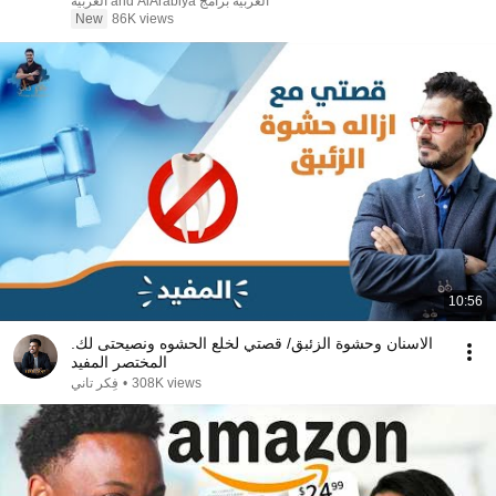
العربية برامج and AlArabiya العربية
New
86K views
10:56
الاسنان وحشوة الزئبق/ قصتي لخلع الحشوه ونصيحتى لك.
المختصر المفيد
فِكر تاني
•
308K views