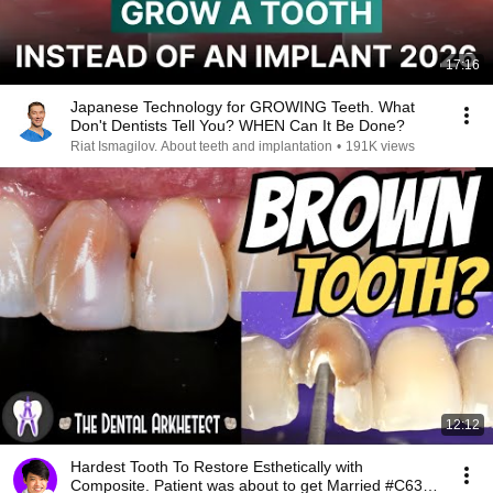
17:16
Japanese Technology for GROWING Teeth. What
Don't Dentists Tell You? WHEN Can It Be Done?
Riat Ismagilov. About teeth and implantation
•
191K views
12:12
Hardest Tooth To Restore Esthetically with
Composite. Patient was about to get Married #C63