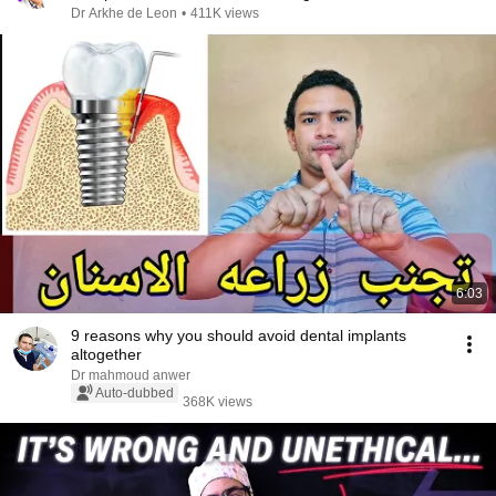
#4k
Dr Arkhe de Leon
•
411K views
6:03
9 reasons why you should avoid dental implants
altogether
Dr mahmoud anwer
Auto-dubbed
368K views