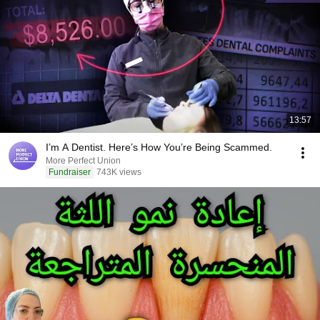
13:57
I’m A Dentist. Here’s How You’re Being Scammed.
More Perfect Union
Fundraiser
743K views