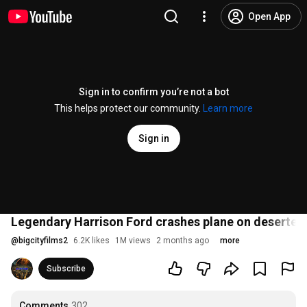
Open App
Sign in to confirm you’re not a bot
This helps protect our community.
Learn more
Sign in
Legendary Harrison Ford crashes plane on deserted 
@
bigcityfilms2
6.2K likes
1M views
2 months ago
more
Subscribe
Comments
302