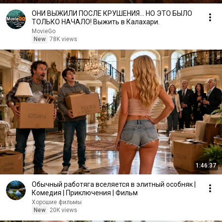
ОНИ ВЫЖИЛИ ПОСЛЕ КРУШЕНИЯ... НО ЭТО БЫЛО
ТОЛЬКО НАЧАЛО! Выжить в Калахари.
MovieGo
New
78K views
1:46:37
Обычный работяга вселяется в элитный особняк |
Комедия | Приключения | Фильм
Хорошие фильмы
New
20K views