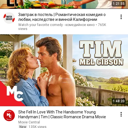
1:21:55
Завтрак в постель | Романтическая комедия о
любви, наследстве и винной Калифорнии
Watch your favorite comedy - комедийное кино
•
765K
views
1:48:20
She Fell In Love With The Handsome Young
Handyman | Tim | Classic Romance Drama Movie
Movie Central
New
135K views