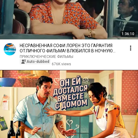
1:36:10
НЕСРАВНЕННАЯ СОФИ ЛОРЕН ЭТО ГАРАНТИЯ
ОТЛИЧНОГО ФИЛЬМА! ВЛЮБИЛСЯ В НОЧНУЮ
БАБОЧКУ! БРАК ПО-ИТАЛЬЯНСКИ
ПРИКЛЮЧЕНЧЕСКИЕ ФИЛЬМЫ
Auto-dubbed
676K views