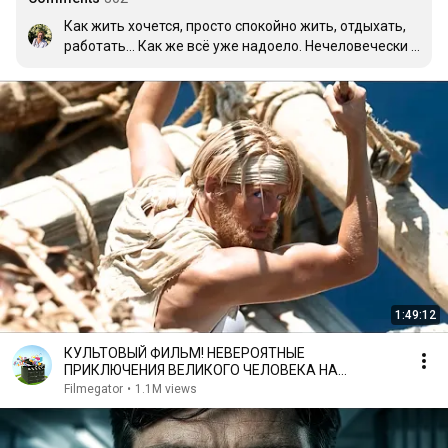
Как жить хочется, просто спокойно жить, отдыхать, 
работать... Как же всё уже надоело. Нечеловечески 
устали мы. 

Фильм чудесный, добрый, светлый. Пересмотрю, 
вдохну воздуха.
1:49:12
КУЛЬТОВЫЙ ФИЛЬМ! НЕВЕРОЯТНЫЕ
ПРИКЛЮЧЕНИЯ ВЕЛИКОГО ЧЕЛОВЕКА НА
РЕАЛЬНЫХ СОБЫТИЯХ!
Filmegator
•
1.1M views