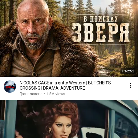
1:42:52
NICOLAS CAGE in a gritty Western | BUTCHER'S
CROSSING | DRAMA, ADVENTURE
Грань закона
•
1.8M views