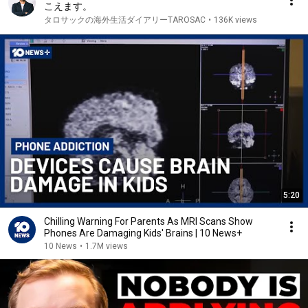
こえます。
タロサックの海外生活ダイアリーTAROSAC
•
136K views
5:20
Chilling Warning For Parents As MRI Scans Show
Phones Are Damaging Kids' Brains | 10 News+
10 News
•
1.7M views