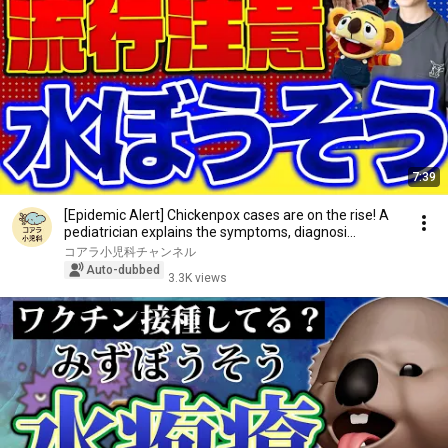
7:39
[Epidemic Alert] Chickenpox cases are on the rise! A
pediatrician explains the symptoms, diagnosi...
コアラ小児科チャンネル
Auto-dubbed
3.3K views