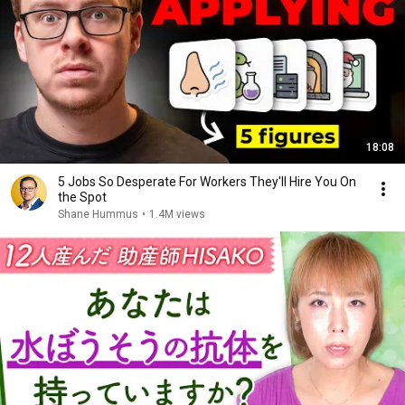
18:08
5 Jobs So Desperate For Workers They'll Hire You On
the Spot
Shane Hummus
•
1.4M views