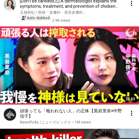
[Don't be careless⚠️] A dermatologist explains the
symptoms, treatment, and prevention of chicken...
玉城有紀 / 医師「皮膚科・美容皮膚科」
Auto-dubbed
2.9K views
24:55
頑張っても「報われない人」の正体【黒岩里奈×中野
信子】
NewsPicks /ニューズピックス
•
1M views