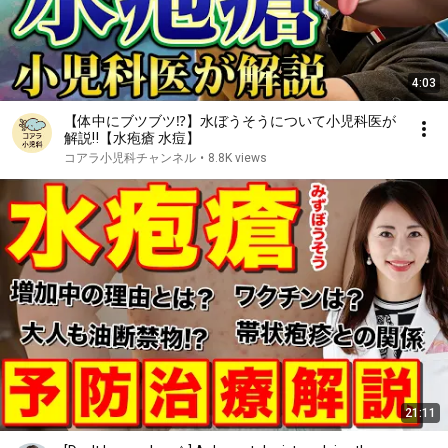
4:03
【体中にブツブツ⁉︎】水ぼうそうについて小児科医が
解説‼︎【水疱瘡 水痘】
コアラ小児科チャンネル
•
8.8K views
21:11