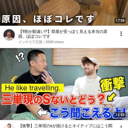
17:58
【9割が勘違い!?】部屋が安っぽく見える本当の原
因、ほぼコレです
インテリア王国
•
500K views
16:45
【衝撃】三単現のsが抜けるとネイティブにはこう聞