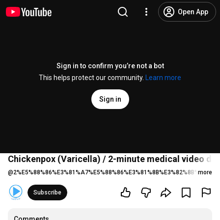
Open App
Sign in to confirm you’re not a bot
This helps protect our community.
Learn more
Sign in
Chickenpox (Varicella) / 2-minute medical video dic
@
2%E5%88%86%E3%81%A7%E5%88%86%E3%81%8B%E3%82%8B%E5%8C
more
Subscribe
Comments