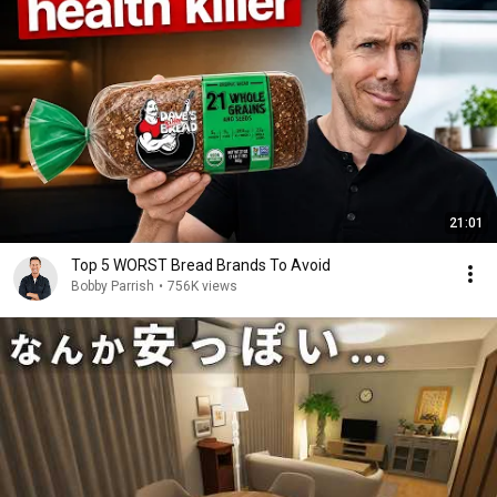
21:01
Top 5 WORST Bread Brands To Avoid
Bobby Parrish
•
756K views