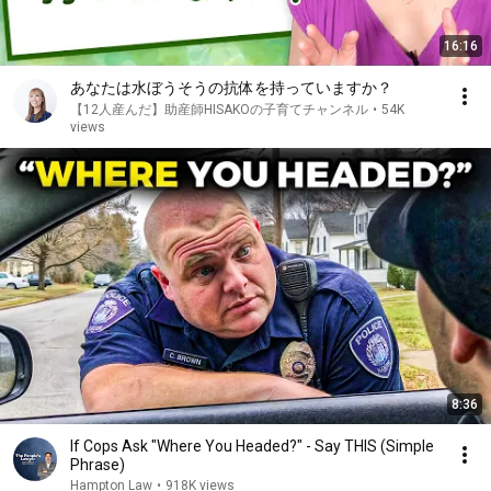
16:16
あなたは水ぼうそうの抗体を持っていますか？
【12人産んだ】助産師HISAKOの子育てチャンネル
•
54K
views
8:36
If Cops Ask "Where You Headed?" - Say THIS (Simple
Phrase)
Hampton Law
•
918K views