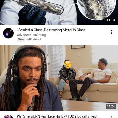
1:11:13
I Sealed a Glass-Destroying Metal in Glass
Advanced Tinkering
New
84K views
44:24
Will She BURN Him Like His Ex? | UDY Loyalty Test