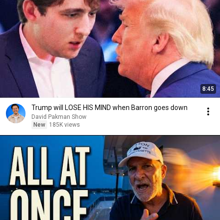
8:45
Trump will LOSE HIS MIND when Barron goes down
David Pakman Show
New
185K views