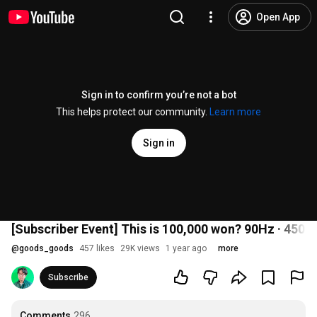
Open App
Sign in to confirm you’re not a bot
This helps protect our community.
Learn more
Sign in
[Subscriber Event] This is 100,000 won? 90Hz · 450 ni
@
goods_goods
457 likes
29K views
1 year ago
more
Subscribe
Comments
296