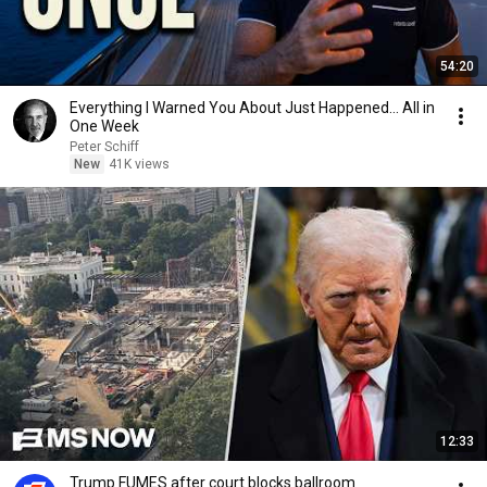
54:20
Everything I Warned You About Just Happened... All in
One Week
Peter Schiff
New
41K views
12:33
Trump FUMES after court blocks ballroom