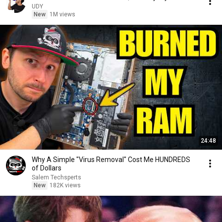
UDY
New
1M views
24:48
Why A Simple "Virus Removal" Cost Me HUNDREDS
of Dollars
Salem Techsperts
New
182K views