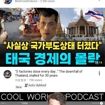
Mrwhosetheboss
•
5.5M views
29:16
"5 factories close every day..." The downfall of
Thailand, stalled for 30 years
자본항로
•
75K views
Auto-dubbed
New