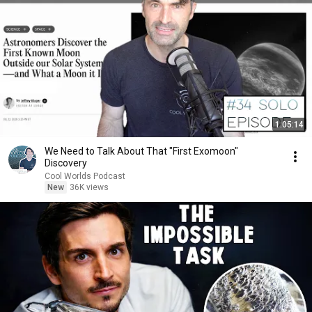
1:05:14
We Need to Talk About That "First Exomoon"
Discovery
Cool Worlds Podcast
New
36K views