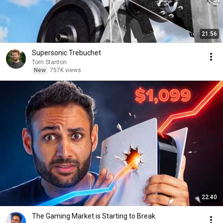
21:56
Supersonic Trebuchet
Tom Stanton
New
757K views
22:40
The Gaming Market is Starting to Break.