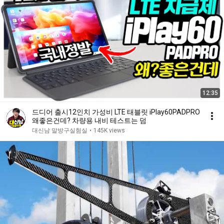
12:35
드디어 출시12인치 가성비 LTE 태블릿 iPlay60PADPRO
왜좋은건데? 차량용 내비 테스트는 덤
대신남 말방구실험실
•
145K views