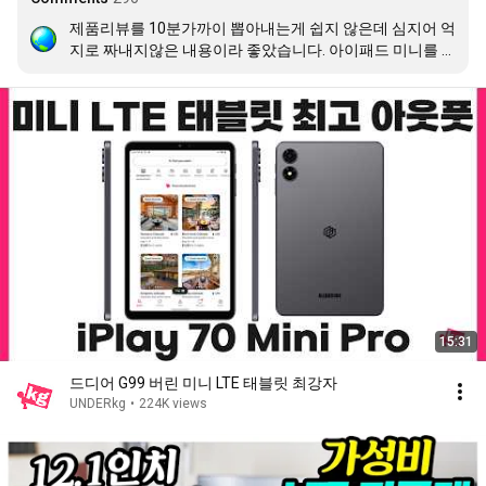
제품리뷰를 10분가까이 뽑아내는게 쉽지 않은데 심지어 억
지로 짜내지않은 내용이라 좋았습니다. 아이패드 미니를 
살까 말까 고민하는중이라 한참 유튜브에 아이패드 미니를 
검색중인데 알고리즘으로 뜨게되어 영상보고 퀄리티가 좋
아 구독 드립니다. iplay 미니프로가 아이패드 미니의 대체
재가 될것 같아 조금 더 고민해보아야할 것 같습니다. 영상
속의 왼손에 끼신 장갑이 기억에 계속 남네요 ㅎㅎ
15:31
드디어 G99 버린 미니 LTE 태블릿 최강자
UNDERkg
•
224K views