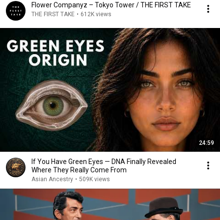
Flower Companyz – Tokyo Tower / THE FIRST TAKE
THE FIRST TAKE
•
612K views
24:59
If You Have Green Eyes — DNA Finally Revealed
Where They Really Come From
Asian Ancestry
•
509K views