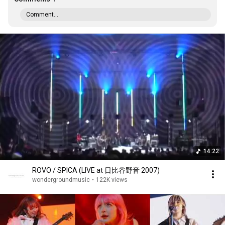
Comment...
14:22
ROVO / SPICA (LIVE at 日比谷野音 2007)
wondergroundmusic
•
122K views