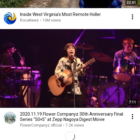
22:41
Inside West Virginia's Most Remote Holler
RocaNews
•
10M views
7:11
2020.11.19 Flower Companyz 30th Anniversary Final
Series "50×5" at Zepp Nagoya Digest Movie
FlowerCompanyz official
•
7.2K views