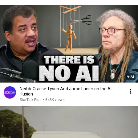
9:24
Neil deGrasse Tyson And Jaron Lanier on the AI
Illusion
StarTalk Plus
•
848K views