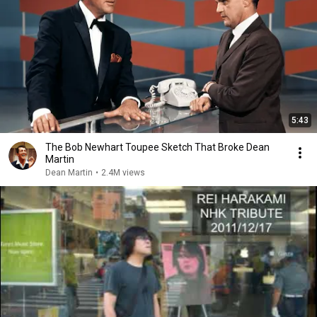
5:43
The Bob Newhart Toupee Sketch That Broke Dean
Martin
Dean Martin
•
2.4M views