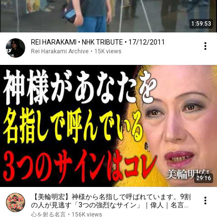
1:59:53
REI HARAKAMI • NHK TRIBUTE • 17/12/2011
Rei Harakami Archive
•
15K views
29:16
【美輪明宏】神様から名指しで呼ばれています。9割
の人が見逃す「3つの強烈なサイン」｜偉人｜名言｜
言葉の力｜人生哲学｜
心を射る名言
•
156K views