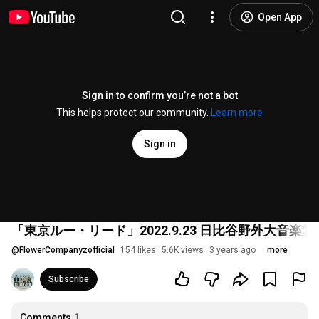
Open App
Sign in to confirm you’re not a bot
This helps protect our community.
Learn more
Sign in
「東京ルー・リード」2022.9.23 日比谷野外大音楽
@
FlowerCompanyzofficial
154 likes
5.6K views
3 years ago
more
Subscribe
Comments
1