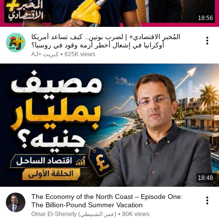
18:56
المُخبر الاقتصادي+ | لضرب بوتين.. كيف تساعد أمريكا
أوكرانيا في إشعال أخطر أزمة وقود في روسيا؟
625K views
•
AJ+ كبريت
18:48
The Economy of the North Coast – Episode One:
The Billion-Pound Summer Vacation
80K views
•
Omar El-Shenety (‫عمر الشنيطي‬‎)