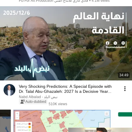
4.1M views
•
FG For Art Production فادي غازي للانتاج الفني
34:49
Very Shocking Predictions: A Special Episode with
Dr. Talal Abu-Ghazaleh: 2027 Is a Decisive Year...
Nabd Albalad - نبض البلد
Auto-dubbed
510K views