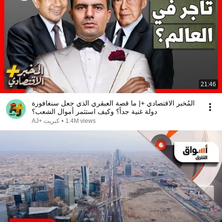
21:46
المُخبر الاقتصادي +| ما قصة العبقري الذي جعل سنغافورة
دولة غنية جداً؟ وكيف استثمر أموال الشعب؟
1.4M views
•
AJ+ كبريت