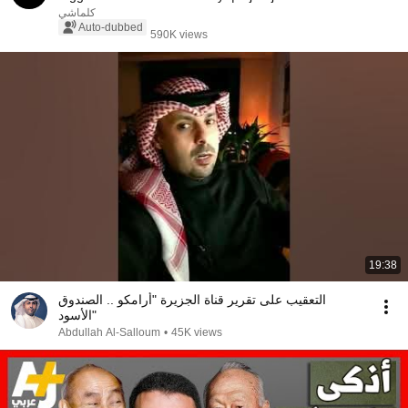
كلماشي
Auto-dubbed
590K views
19:38
التعقيب على تقرير قناة الجزيرة "أرامكو .. الصندوق
الأسود"
Abdullah Al-Salloum
•
45K views