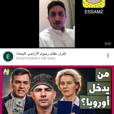
8:32
إقرار نظام رسوم الأراضي البيضاء
Essam AlZamel
•
23K views