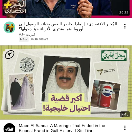
29:22
المُخبر الاقتصادي+ | لماذا يخاطر البعض بحياته للوصول إلى
أوروبا بينما يشتري الأثرياء حق دخولها؟
AJ+ كبريت
New
343K views
7:43
Maen Al-Sanea: A Marriage That Ended in the
Biggest Fraud in Gulf History! | Sijil Tijari