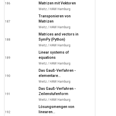
Matrizen mit Vektoren
186
4:04
Weitz / HAW Hamburg
Transponieren von
Matrizen
187
5:27
Weitz / HAW Hamburg
Matrices and vectors in
SymPy (Python)
188
8:42
Weitz / HAW Hamburg
Linear systems of
equations
189
14:48
Weitz / HAW Hamburg
Das Gauß-Verfahren -
elementare
190
19:16
Zeilenumformungen
Weitz / HAW Hamburg
Das Gauß-Verfahren -
Zeilenstufenform
191
17:16
Weitz / HAW Hamburg
Lösungsmengen von
linearen
192
15:55