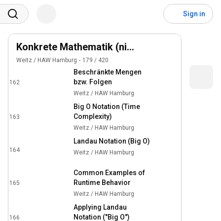
Application of the
Sign in
computer model
160
Weitz / HAW Hamburg
Korrektur
Konkrete Mathematik (nicht nur) für Informat
161
Weitz / HAW Hamburg
Weitz / HAW Hamburg
179
/
420
Beschränkte Mengen
bzw. Folgen
162
11:00
Weitz / HAW Hamburg
Big O Notation (Time
Complexity)
163
15:06
Weitz / HAW Hamburg
Landau Notation (Big O)
164
Weitz / HAW Hamburg
14:35
Common Examples of
Runtime Behavior
165
15:07
Weitz / HAW Hamburg
Applying Landau
Notation ("Big O")
166