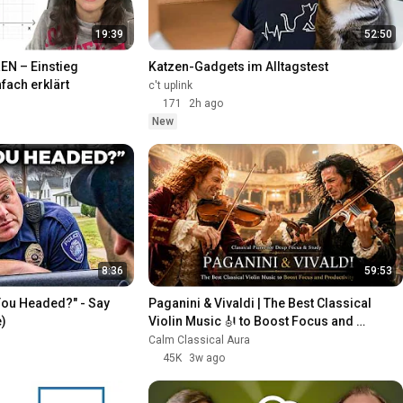
19:39
52:50
N – Einstieg 
Katzen-Gadgets im Alltagstest
fach erklärt
c't uplink
171
2h ago
New
8:36
59:53
You Headed?" - Say 
Paganini & Vivaldi | The Best Classical 
)
Violin Music 🎻 to Boost Focus and 
Productivity
Calm Classical Aura
45K
3w ago