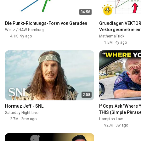
34:58
Die Punkt-Richtungs-Form von Geraden
Grundlagen VEKTORE
Vektorgeometrie ein
Weitz / HAW Hamburg
4.1K
9y ago
MathemaTrick
1.5M
4y ago
2:58
Hormuz Jeff - SNL
If Cops Ask "Where 
THIS (Simple Phrase
Saturday Night Live
2.7M
2mo ago
Hampton Law
923K
3w ago