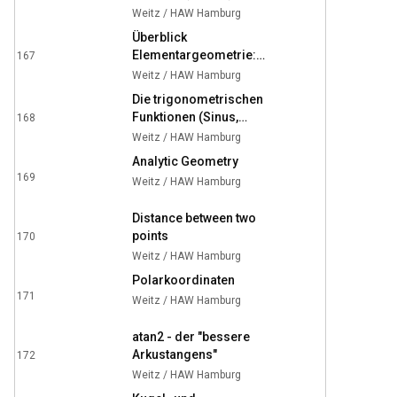
14:48
Weitz / HAW Hamburg
Überblick
Elementargeometrie:
167
1:00:40
Winkel, Satz des
Weitz / HAW Hamburg
Pythagoras, Sinus,
Die trigonometrischen
Kosinus, etc.
Funktionen (Sinus,
168
33:31
Kosinus, Tangens)
Weitz / HAW Hamburg
Analytic Geometry
169
Weitz / HAW Hamburg
14:30
Distance between two
points
170
11:53
Weitz / HAW Hamburg
Polarkoordinaten
171
Weitz / HAW Hamburg
18:04
atan2 - der "bessere
Arkustangens"
172
15:24
Weitz / HAW Hamburg