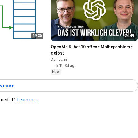
19:35
24:49
OpenAIs KI hat 10 offene Matheprobleme 
gelöst
DorFuchs
57K
3d ago
New
w more
ned off. 
Learn more