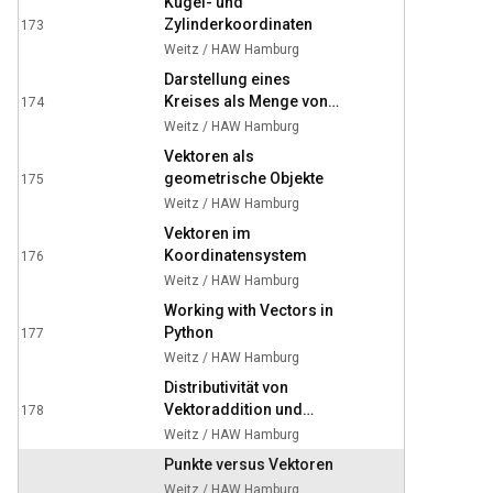
Kugel- und
Zylinderkoordinaten
173
6:20
Weitz / HAW Hamburg
Darstellung eines
Kreises als Menge von
174
6:50
Punkten /
Weitz / HAW Hamburg
Parameterdarstellung
Vektoren als
geometrische Objekte
175
19:43
Weitz / HAW Hamburg
Vektoren im
Koordinatensystem
176
9:49
Weitz / HAW Hamburg
Working with Vectors in
Python
177
7:26
Weitz / HAW Hamburg
Distributivität von
Vektoraddition und
178
4:17
Skalarmultiplikation
Weitz / HAW Hamburg
Punkte versus Vektoren
Weitz / HAW Hamburg