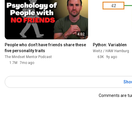
4:02
People who don’t have friends share these 
Python: Variablen
five personality traits
Weitz / HAW Hamburg
The Mindset Mentor Podcast
63K
9y ago
1.7M
7mo ago
Sho
Comments are tur