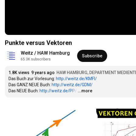
Punkte versus Vektoren
Weitz / HAW Hamburg
Subscribe
65.3K subscribers
1.8K views
9 years ago
HAW HAMBURG, DEPARTMENT MEDIENT
Das Buch zur Vorlesung: 
http://weitz.de/KMFI/
Das GANZ NEUE Buch: 
http://weitz.de/GDM/
Das NEUE Buch: 
http://weitz.de/PP/
…
...more