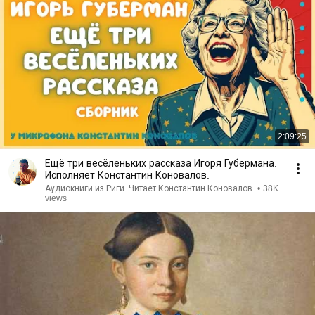
2:09:25
Ещё три весёленьких рассказа Игоря Губермана.
Исполняет Константин Коновалов.
Аудиокниги из Риги. Читает Константин Коновалов.
•
38K
views