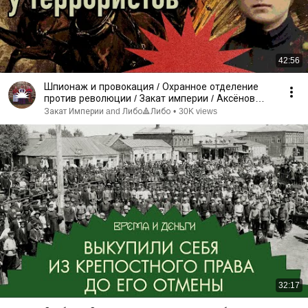
42:56
Шпионаж и провокация / Охранное отделение
против революции / Закат империи / Аксёнов
Андрей
Закат Империи and Либо🔺Либо
•
30K views
32:17