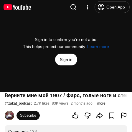
Open App
Sign in to confirm you’re not a bot
This helps protect our community.
Learn more
Sign in
Верните мне мой 1907 / Фарс, голые ноги и стен
@
zakat_podcast
2.7K likes
83K views
2 months ago
more
Subscribe
Comments
123