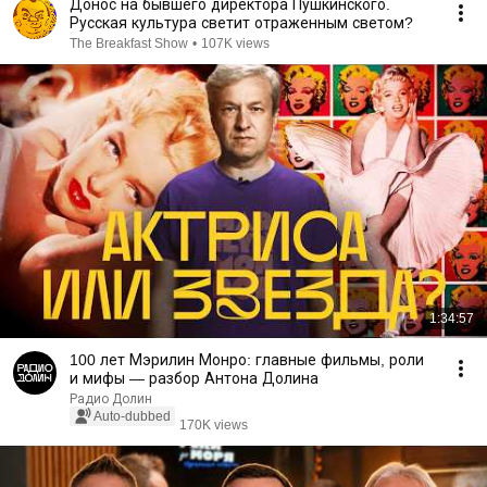
Донос на бывшего директора Пушкинского.
Русская культура светит отраженным светом?
The Breakfast Show
•
107K views
1:34:57
100 лет Мэрилин Монро: главные фильмы, роли
и мифы — разбор Антона Долина
Радио Долин
Auto-dubbed
170K views