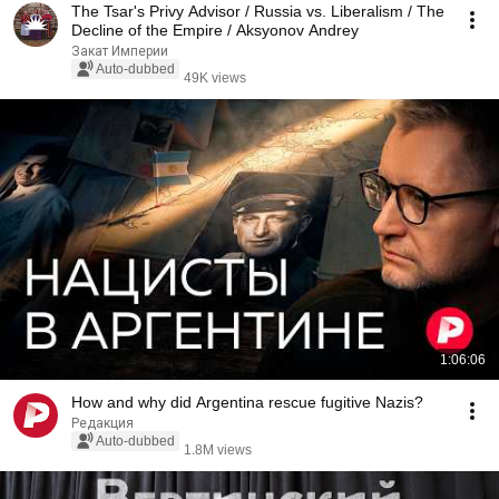
The Tsar's Privy Advisor / Russia vs. Liberalism / The
Decline of the Empire / Aksyonov Andrey
Закат Империи
Auto-dubbed
49K views
1:06:06
How and why did Argentina rescue fugitive Nazis?
Редакция
Auto-dubbed
1.8M views