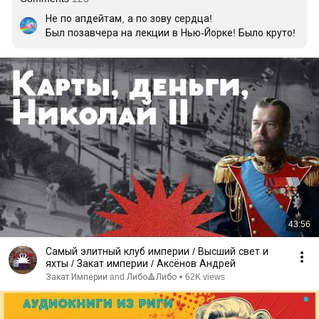
Не по апдейтам, а по зову сердца!

Был позавчера на лекции в Нью-Йорке! Было круто!
43:56
Самый элитный клуб империи / Высший свет и
яхты / Закат империи / Аксёнов Андрей
Закат Империи and Либо🔺Либо
•
62K views