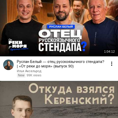
1:04:12
Руслан Белый — отец русскоязычного стендапа?
| «От реки до моря» (выпуск 90)
Илья Аксельрод
New
99K views