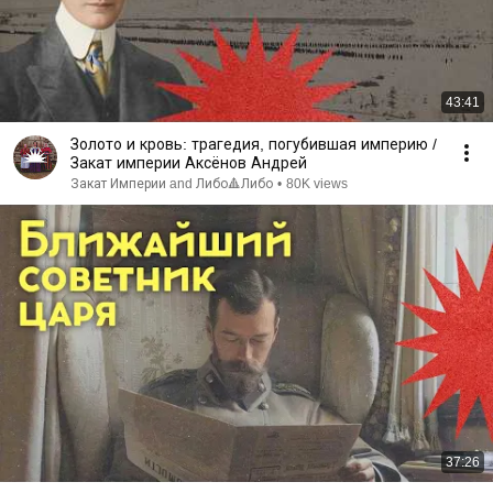
43:41
Золото и кровь: трагедия, погубившая империю /
Закат империи Аксёнов Андрей
Закат Империи and Либо🔺Либо
•
80K views
37:26