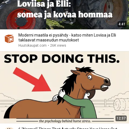
4:41
Moderni maatila ei pysähdy - katso miten Loviisa ja Elli
taklaavat maaseudun muutokset
Huutokaupat.com
•
26K views
12:37