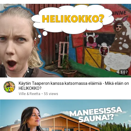
5:07
Käytiin Taaperon kanssa katsomassa eläimiä - Mikä eläin on
HELIKOKKO?
Ville & Reetta
•
55 views