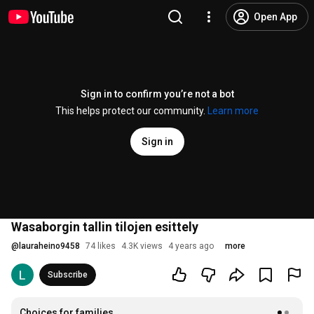
Open App
Sign in to confirm you’re not a bot
This helps protect our community.
Learn more
Sign in
Wasaborgin tallin tilojen esittely
@
lauraheino9458
74 likes
4.3K views
4 years ago
more
Subscribe
Choices for families