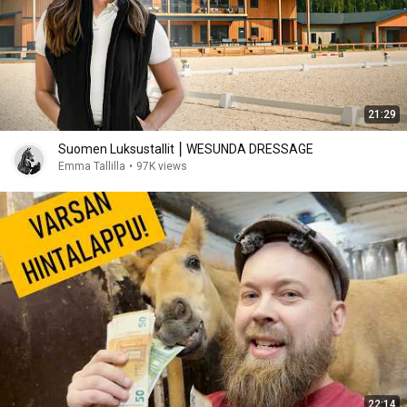
21:29
Suomen Luksustallit ⎮ WESUNDA DRESSAGE
Emma Tallilla
•
97K views
22:14