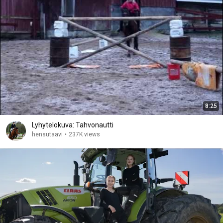
8:25
Lyhytelokuva: Tahvonautti
hensutaavi
•
237K views