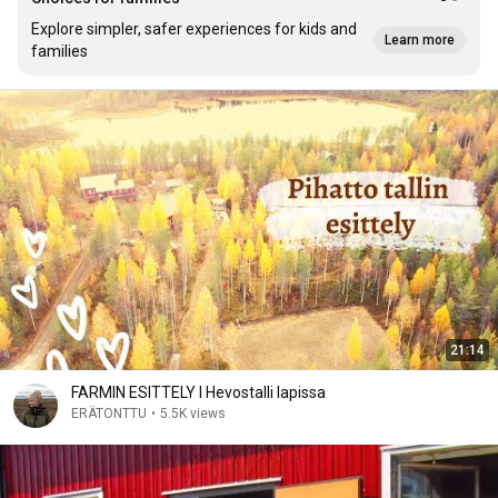
Explore simpler, safer experiences for kids and
Learn more
families
21:14
FARMIN ESITTELY l Hevostalli lapissa
ERÄTONTTU
•
5.5K views