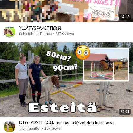
14:18
YLLÄTYSPAKETTI😱🤩
Schleichtalli Rambo
•
257K views
24:01
IRTOHYPYTETÄÄN miniponia 🩷 kahden tallin päivä
_hannaaalto_
•
20K views