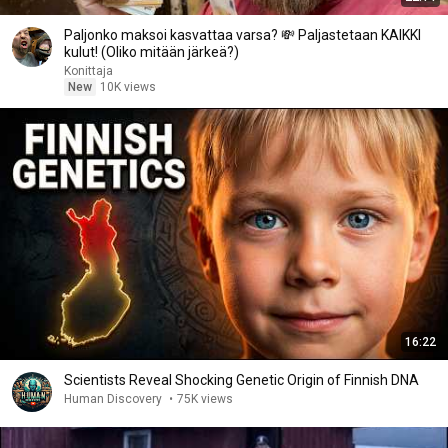
Paljonko maksoi kasvattaa varsa? 💸 Paljastetaan KAIKKI
kulut! (Oliko mitään järkeä?)
Konittaja
New
10K views
16:22
Scientists Reveal Shocking Genetic Origin of Finnish DNA
Human Discovery
•
75K views