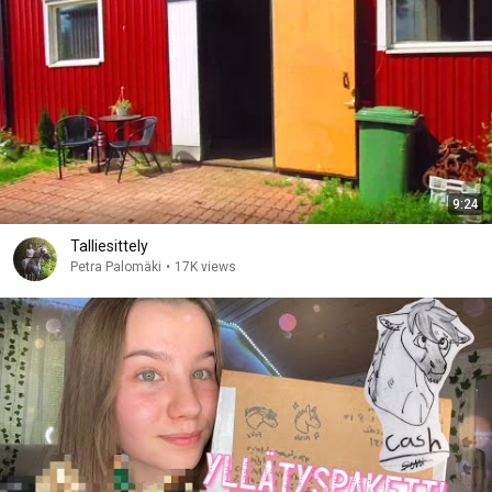
9:24
Talliesittely
Petra Palomäki
•
17K views