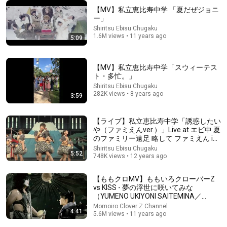
【MV】私立恵比寿中学 「夏だぜジョニ
ー」
4:00
Shiritsu Ebisu Chugaku
1.6M views • 11 years ago
5:09
五五七二三二〇 『四味一体』Official Music
Video(Special Mix)
Sony Music (Japan)
•
176K views
【MV】私立恵比寿中学「スウィーテス
ト・多忙。」
Shiritsu Ebisu Chugaku
282K views • 8 years ago
3:59
【ライブ】私立恵比寿中学「誘惑したい
や（ファミえんver.）」Live at エビ中 夏
のファミリー遠足 略して ファミえん in
河口湖 2013.7.28
Shiritsu Ebisu Chugaku
5:52
748K views • 12 years ago
【ももクロMV】ももいろクローバーZ
vs KISS - 夢の浮世に咲いてみな
4:17
（YUMENO UKIYONI SAITEMINA／
MOMOIRO CLOVER Z vs KISS）
Momoiro Clover Z Channel
Yoko Takahashi performs "A Cruel Angel's Thesis" at
4:41
5.6M views • 11 years ago
the 2026 Crunchyroll Anime Awards