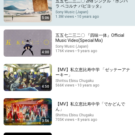
五五七二三二〇 2nd シングル『ポンパ
ラ ペコルナ パピヨッタ』
Comment...
Sony Music (Japan)
1.3M views • 10 years ago
5:06
五五七二三二〇 『四味一体』Official
Music Video(Special Mix)
Sony Music (Japan)
176K views • 9 years ago
4:00
【MV】私立恵比寿中学 「ゼッテーアナ
ーキー」
Shiritsu Ebisu Chugaku
566K views • 10 years ago
4:50
4:03
キュウソネコカミ - 「ギリ昭和 〜完全版〜」
【MV】私立恵比寿中学「でかどんで
【Official Music Video】
ん」
Victor Entertainment
•
1.6M views
Shiritsu Ebisu Chugaku
705K views • 8 years ago
3:56