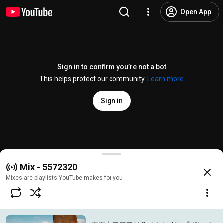
Open App
Sign in to confirm you’re not a bot
This helps protect our community.
Learn more
Sign in
五五七二三二〇 2nd シングル『ポンパラ ペコルナ 
Mix - 5572320
@
sonymusicjapan
3.7K likes
1.3M views
10 years ago
more
Mixes are playlists YouTube makes for you
Subscribe
Comments
269