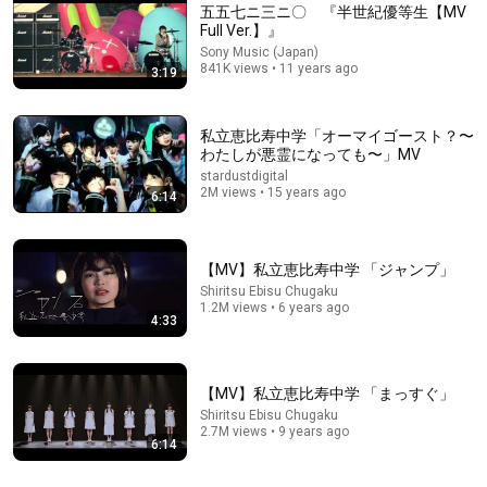
五五七ニ三ニ〇 『半世紀優等生【MV
Full Ver.】』
Sony Music (Japan)
841K views • 11 years ago
3:19
私立恵比寿中学「オーマイゴースト？〜
わたしが悪霊になっても〜」MV
stardustdigital
2M views • 15 years ago
3:27
6:14
聖飢魔II／Next Is The Best!【うたスキ動画】
モモ子♪
•
303 views
【MV】私立恵比寿中学 「ジャンプ」
Shiritsu Ebisu Chugaku
1.2M views • 6 years ago
4:33
【MV】私立恵比寿中学 「まっすぐ」
Shiritsu Ebisu Chugaku
2.7M views • 9 years ago
6:14