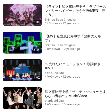
【ライブ】私立恵比寿中学「ラブリース
マイリーベイビー」そうだ FAMIEN、行
こう。
Shiritsu Ebisu Chugaku
5:30
617K views • 12 years ago
3:19
【MV】私立恵比寿中学「禁断のカル
五五七ニ三ニ〇 『半世紀優等生【MV Full Ver.】』
マ」
Sony Music (Japan)
•
841K views
Shiritsu Ebisu Chugaku
3.8M views • 13 years ago
6:44
♨ 売れたいエモーション！ 歌詞付き
©MIX
ebizo7 hokuto
446K views • 12 years ago
4:02
私立恵比寿中学「ザ・ティッシュ〜とま
らない青春〜」Music Video
stardustdigital
1.6M views • 15 years ago
4:05
24:50