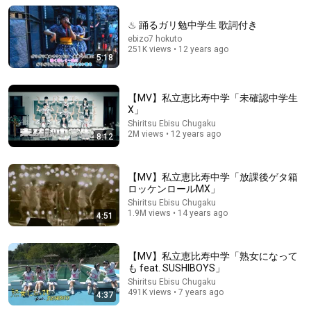
Crunchyroll
•
605K views
♨ 踊るガリ勉中学生 歌詞付き
ebizo7 hokuto
251K views • 12 years ago
5:18
【MV】私立恵比寿中学「未確認中学生
X」
Shiritsu Ebisu Chugaku
2M views • 12 years ago
8:12
【MV】私立恵比寿中学「放課後ゲタ箱
10:04
ロッケンロールMX」
Shiritsu Ebisu Chugaku
Philomena Cunk best moments
1.9M views • 14 years ago
4:51
Snekers
•
2.8M views
【MV】私立恵比寿中学「熟女になって
も feat. SUSHIBOYS」
Shiritsu Ebisu Chugaku
491K views • 7 years ago
4:37