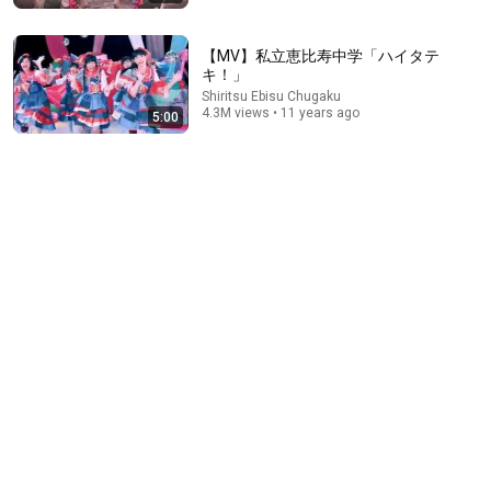
【MV】私立恵比寿中学「ハイタテ
キ！」
Shiritsu Ebisu Chugaku
4.3M views • 11 years ago
5:00
3:14
Another Day
Shiritsu Ebisu Chugaku
•
235 views