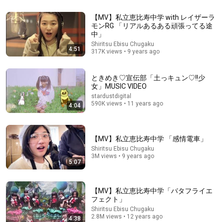
【MV】私立恵比寿中学 with レイザーラ
They Made a WHOLESOME Sitcom About HITLER...
モンRG 「リアルあるある頑張ってる途
Film Cooper
中」
New
174K views
Shiritsu Ebisu Chugaku
4:51
317K views • 9 years ago
ときめき♡宣伝部「土っキュン♡!!少
女」MUSIC VIDEO
stardustdigital
590K views • 11 years ago
4:04
【MV】私立恵比寿中学 「感情電車」
Shiritsu Ebisu Chugaku
3M views • 9 years ago
5:07
14:18
The Gen Alpha Melody
Carl E. Martin
•
3.6M views
【MV】私立恵比寿中学「バタフライエ
フェクト」
Shiritsu Ebisu Chugaku
2.8M views • 12 years ago
4:38