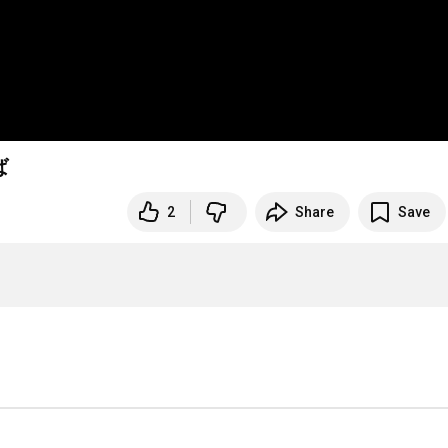
ば
2
Share
Save