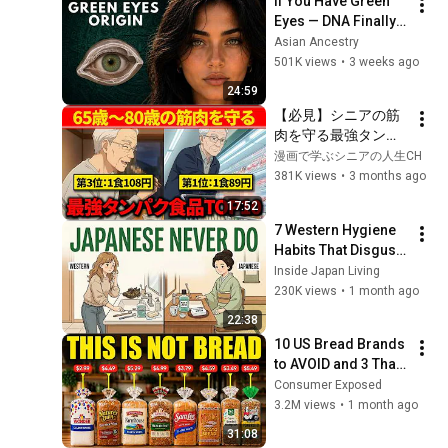
If You Have Green 
Eyes — DNA Finally 
Revealed Where 
Asian Ancestry
They Really Come 
501K views
•
3 weeks ago
From
24:59
【必見】シニアの筋
肉を守る最強タンパ
ク食品TOP10
漫画で学ぶシニアの人生CH
381K views
•
3 months ago
17:52
7 Western Hygiene 
Habits That Disgust 
Japanese People — 
Inside Japan Living
Stop Doing These 
230K views
•
1 month ago
Now
22:38
10 US Bread Brands 
to AVOID and 3 That 
Are Actually Safe
Consumer Exposed
3.2M views
•
1 month ago
31:08