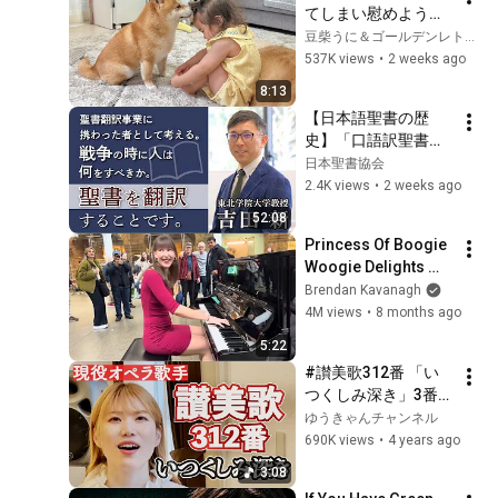
てしまい慰めようと
私も黙って式場を後
してくれる豆柴が優
豆柴うに＆ゴールデンレトリバーおから UNI＆OKARA
にした――1時間後、
しすぎました...
537K views
•
2 weeks ago
新婦から鬼のように
電話が鳴り始めた
8:13
【日本語聖書の歴
史】「口語訳聖書と
戦後日本のキリスト
日本聖書協会
教」 講師：吉田 新 
2.4K views
•
2 weeks ago
氏（聖書学者、東北
52:08
学院大学教授）｜口
Princess Of Boogie 
語訳聖書70周年記念
Woogie Delights 
講演
Everyone
Brendan Kavanagh
4M views
•
8 months ago
5:22
#讃美歌312番 「い
つくしみ深き」3番ま
で 歌詞付き
ゆうきゃんチャンネル
690K views
•
4 years ago
3:08