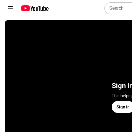
Sign i
This helps
Sign in