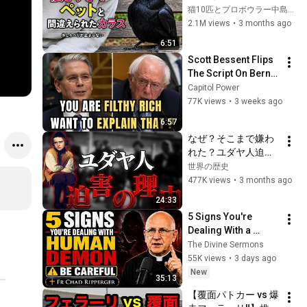
すぎるカラスは今日
猫10匹とプロボウラー中島美穂ꕤ︎︎·͜·
もたくさん文句を言
2.1M views
•
3 months ago
っているようでした 
6:51
#カラス ｜Friendly 
Scott Bessent Flips 
Crow
The Script On Bernie 
Sanders With One 
Capitol Power
Biden Question
77K views
•
3 weeks ago
6:57
なぜ？そこまで嫌わ
れた？ユダヤ人迫害
の秘密
世界の歴史
477K views
•
3 months ago
24:33
5 Signs You're 
Dealing With a 
Human Demon 
The Divine Sermons
(RUN!!!)- Fr Chad 
55K views
•
3 days ago
Ripperger
New
35:13
【覆面パトカー vs 爆