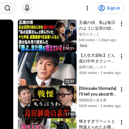
Sign in
五歳の頃、私は毎日
のように近所の幼な
じみを追いかけ、
毎日スカッと
「私の旦那さん」と
66K views
•
2 days ago
呼んでいた。十七年
New
2:04:21
後、就職面接で社長
【人生大逆転】どん
室へ入ると、彼は私
底の中年タクシー運
を見て微笑んだ。
転手。偶然引き受け
超夢の推しシネマ
「妻よ、まだ僕を覚
た「謎の依頼」がま
436K views
•
2 weeks ago
えているか？」――
さかの衝撃展開
22:33
へ…！
[Shinsuke Shimada] 
I’ll tell you about the 
truly terrifying 
関根勤切り抜き隊
nature of fear
583K views
•
2 weeks ago
17:50
懐きすぎてペットと
間違えられたお喋り