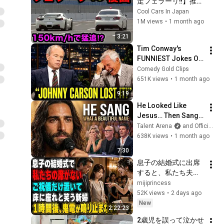
走フェラーリ‼️】推定
１５０キロで猛
Cool Cars In Japan
追⁉️　[速度取り締ま
1M views
•
1 month ago
り]
3:21
Tim Conway's 
FUNNIEST Jokes On 
The Tonight Show
Comedy Gold Clips
651K views
•
1 month ago
9:19
He Looked Like 
Jesus… Then Sang 
ONE Name That 
Talent Arena
and Official Elias Grace
Stopped the Arena | 
638K views
•
1 month ago
AGT 2026
7:30
息子の結婚式に出席
すると、私たち夫婦
の席だけなかった。
mijiprincess
新婦は笑って「ご祝
52K views
•
2 days ago
儀だけ置いたら床に
New
2:22:23
でも座ってください
2歳児を誤って泣かせ
w」夫は「帰ろう…」