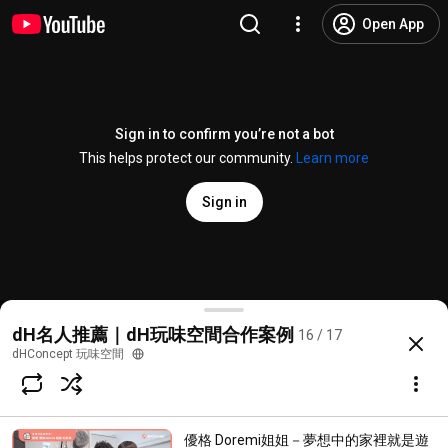
Open App
Sign in to confirm you’re not a bot
This helps protect our community.
Learn more
Sign in
租屋地板輕裝修1天就完工！ 暢銷女作家葉揚－喬遷新
dH名人推薦｜dH玩味空間合作案例
16 / 17
@
dhconcept
3 likes
1K views
5 years ago
more
dHConcept 玩味空間
Subscribe
優格 Doremi姐姐－夢想中的家裡就是遊
Comments