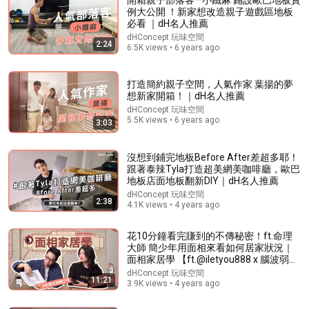
例大公開 ！新家想改造親子遊戲區地板
必看 ｜dH名人推薦
dHConcept 玩味空間
2:24
6.5K views • 6 years ago
打造簡約親子空間，人氣作家 葉揚的夢
想新家開箱！｜dH名人推薦
dHConcept 玩味空間
5.5K views • 6 years ago
3:03
50:32
一旦雙腳出現4種異常，十有八九是血管堵了，拖久了
沒想到鋪完地板Before After差超多耶！
會變成大病#康醫師 #血管堵塞 #雙腳異常 #靜脈血栓
跟著泰辣Tyla打造超美網美咖啡廳，歐巴
#肺栓塞 #銀髮族養生 #猝死預防 #血液循環 #健康誤
養生醫點通
•
211K views
地板店面地板翻新DIY｜dH名人推薦
區 #早知早受益
dHConcept 玩味空間
2:38
4.1K views • 4 years ago
花10分鐘看完賺到的不傳秘密！ft.命理
大師 簡少年用面相來看如何居家狀況｜
面相家居學 【ft.@iletyou888 x 腦波弱的
上班族黑白煮 阿虎】
dHConcept 玩味空間
11:21
3.9K views • 4 years ago