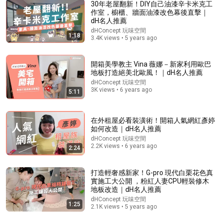
30年老屋翻新！DIY自己油漆辛卡米克工
作室，櫥櫃、牆面油漆改色幕後直擊｜
dH名人推薦
dHConcept 玩味空間
22:38
1:18
3.4K views • 5 years ago
[ 老屋翻新 NO.59 ] 25坪公寓翻新 頂樓邊間漏水壁癌嚴
重 翻新變身溫馨小窩 | #老屋翻新#翻你的老屋
開箱美學教主 Vina 薇娜－新家利用歐巴
翻你的老屋
•
217K views
地板打造絕美北歐風！｜dH名人推薦
dHConcept 玩味空間
3K views • 6 years ago
5:11
在外租屋必看裝潢術！開箱人氣網紅彥婷
如何改造｜dH名人推薦
dHConcept 玩味空間
2.2K views • 6 years ago
2:24
打造輕奢感新家！G-pro 現代白栗花色真
實施工大公開 ，粉紅人妻CPU輕裝修木
地板改造｜dH名人推薦
2:02:05
dHConcept 玩味空間
1:25
2.1K views • 5 years ago
Why Your Belly Fat Won't Go Away (The Truth Finally