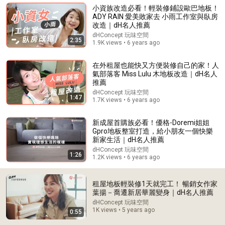
Explained!)
小資族改造必看！輕裝修鋪設歐巴地板！
Fitness TM
ADY RAIN 愛美敗家去 小雨工作室與臥房
New
15K views
改造｜dH名人推薦
dHConcept 玩味空間
2:35
1.9K views • 6 years ago
在外租屋也能快又方便裝修自己的家！人
氣部落客 Miss Lulu 木地板改造｜dH名人
推薦
dHConcept 玩味空間
1:47
1.7K views • 6 years ago
新成屋首購族必看！優格-Doremi姐姐
Gpro地板整室打造，給小朋友一個快樂
新家生活｜dH名人推薦
32:51
dHConcept 玩味空間
1:26
1.2K views • 6 years ago
謝賢死後第19天，張柏芝終于更新動態了！看到那6個
字，13億人沈默了！#張柏芝 #謝霆鋒 #謝賢 #張柏芝
謝賢葬禮 #張柏芝 Lucas #娛樂深度解析 #香港娛樂圈
租屋地板輕裝修1天就完工！ 暢銷女作家
風月星談
#情感故事 #風月星談
葉揚－喬遷新居華麗變身｜dH名人推薦
New
13K views
dHConcept 玩味空間
1K views • 5 years ago
0:55