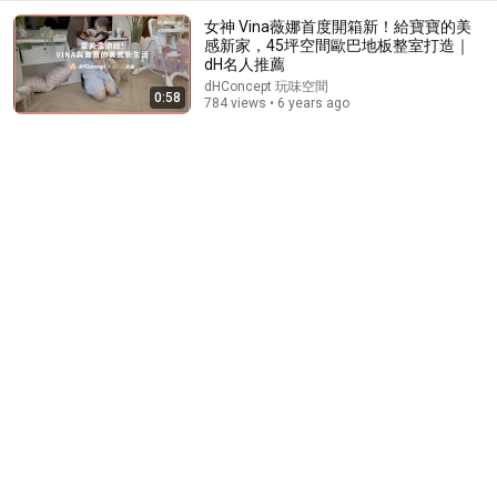
女神 Vina薇娜首度開箱新！給寶寶的美
感新家，45坪空間歐巴地板整室打造｜
dH名人推薦
dHConcept 玩味空間
0:58
784 views • 6 years ago
1:30:08
《喜单3》中式英语杀进美国脱口秀！华裔服务员不会
英语，靠口音把全场笑疯了！#喜剧之王单口季 #脱口
秀 #搞笑 #喜剧 #funny #综艺
笑翻天综艺社 and 叭叭一下
•
384K views