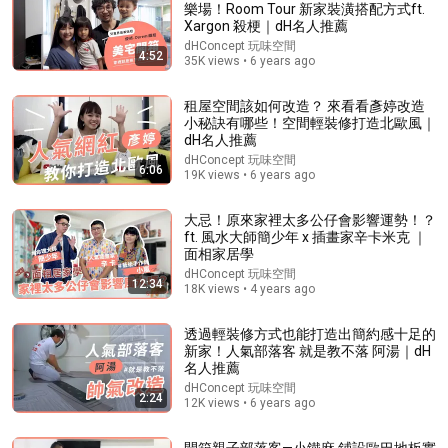
樂場！Room Tour 新家裝潢搭配方式ft.
Xargon 殺梗｜dH名人推薦
Comment...
dHConcept 玩味空間
4:52
35K views • 6 years ago
租屋空間該如何改造？ 來看看彥婷改造
小秘訣有哪些！空間輕裝修打造北歐風｜
dH名人推薦
dHConcept 玩味空間
6:06
19K views • 6 years ago
大忌！原來家裡太多公仔會影響運勢！？
ft. 風水大師簡少年 x 插畫家辛卡米克 ｜
面相家居學
dHConcept 玩味空間
12:34
18K views • 4 years ago
7:40
透過輕裝修方式也能打造出簡約感十足的
「腳踏實地：木地板師傅」從無到有，親口講解木地板
新家！人氣部落客 就是教不落 阿湯｜dH
施工全過程！【說事實優質木地板】
名人推薦
說事實優質木地板
•
63K views
dHConcept 玩味空間
2:24
12K views • 6 years ago
開箱親子部落客—小鐵麻 鋪設歐巴地板實