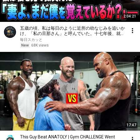
2:04:21
五歳の頃、私は毎日のように近所の幼なじみを追いか
け、「私の旦那さん」と呼んでいた。十七年後、就職
面接で社長室へ入ると、彼は私を見て微笑んだ。「妻
毎日スカッと
よ、まだ僕を覚えているか？」――
New
68K views
17:47
This Guy Beat ANATOLY | Gym CHALLENGE Went