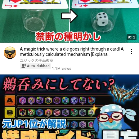
8:12
A magic trick where a die goes right through a card! A
meticulously calculated mechanism [Explana...
ユジックの手品教室
Auto-dubbed
1.1M views