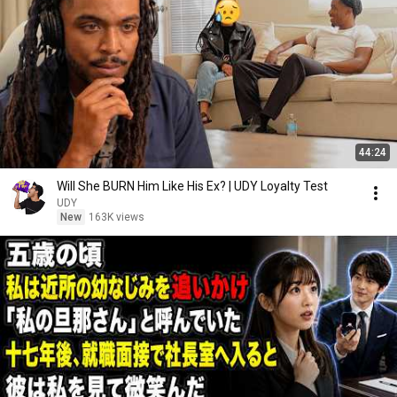
44:24
Will She BURN Him Like His Ex? | UDY Loyalty Test
UDY
New
163K views