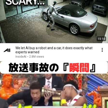
15:10
We let AI buy a robot and a car, it does exactly what
experts warned
InsideAI
•
2.8M views