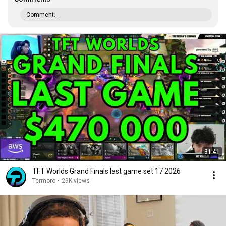
Comment...
31:41
TFT Worlds Grand Finals last game set 17 2026
Termoro
•
29K views