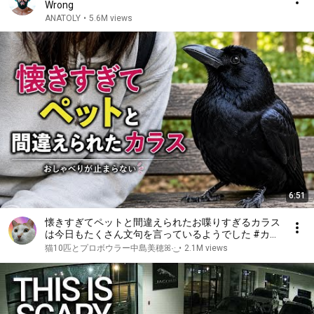
Wrong
ANATOLY
•
5.6M views
6:51
懐きすぎてペットと間違えられたお喋りすぎるカラス
は今日もたくさん文句を言っているようでした #カラ
ス ｜Friendly Crow
猫10匹とプロボウラー中島美穂ꕤ︎︎·͜·
•
2.1M views