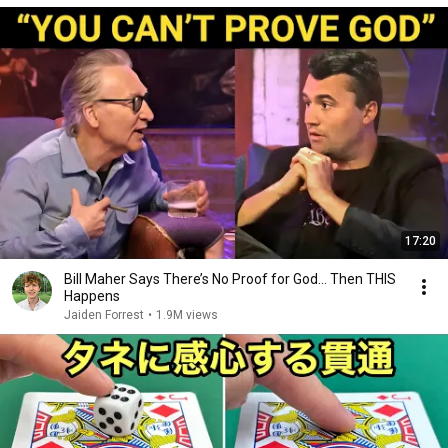
17:20
Bill Maher Says There’s No Proof for God... Then THIS
Happens
Jaiden Forrest
•
1.9M views