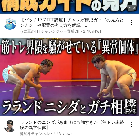
7:13
【パッチ17.7 TFT講座】チャレが構成ガイドの見方と
シナジーや配置の考え方を解説！
TFTAcademy,TFTips等の情報をうまく活用する方法
うに軍のTFTチャレンジャー育成CH
•
2.7K views
が分かります【うに軍 切り抜き】
23:43
ラランドのニシダがあまりにも強すぎた【筋トレ未経
験の異常個体】
魔裟斗チャンネル
•
4.4M views