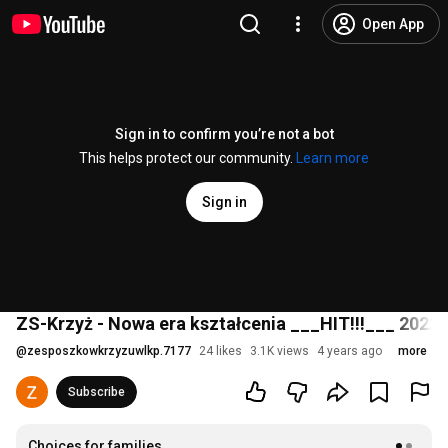
Open App
Sign in to confirm you’re not a bot
This helps protect our community.
Learn more
Sign in
ZS-Krzyż - Nowa era kształcenia ___HIT!!!___ 2022
@
zesposzkowkrzyzuwlkp.7177
24 likes
3.1K views
4 years ago
more
Subscribe
Choices for families