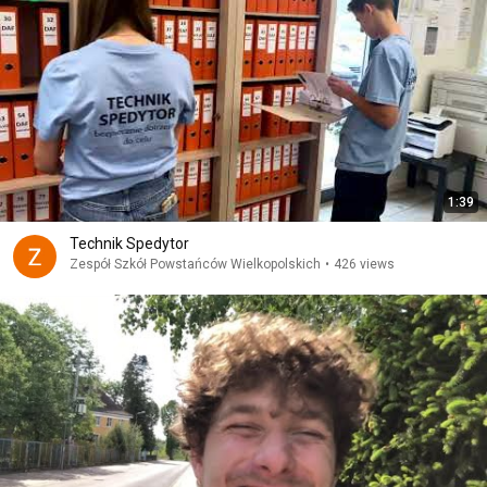
1:39
Technik Spedytor
Zespół Szkół Powstańców Wielkopolskich
•
426 views