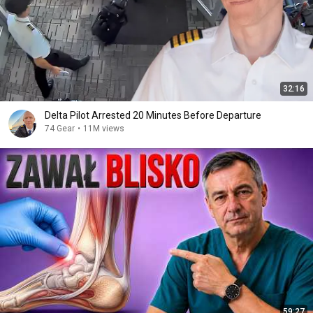
32:16
Delta Pilot Arrested 20 Minutes Before Departure
74 Gear
•
11M views
59:27