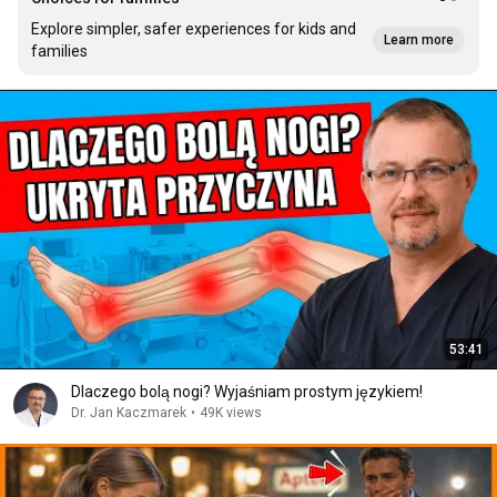
Explore simpler, safer experiences for kids and
Learn more
families
53:41
Dlaczego bolą nogi? Wyjaśniam prostym językiem!
Dr. Jan Kaczmarek
•
49K views