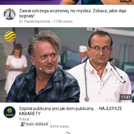
Zawał ostrzega wcześniej, niż myślisz. Zobacz, jakie daje
sygnały!
Dr. Paweł Kamiński
•
170K views
17:41
Szpital publiczny jest jak dom publiczny... - NAJLEPSZE
KABARETY
Polsat
Auto-dubbed
841K views