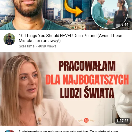
8:44
10 Things You Should NEVER Do in Poland (Avoid These
Mistakes or run away!)
Sora time
•
403K views
1:27:23