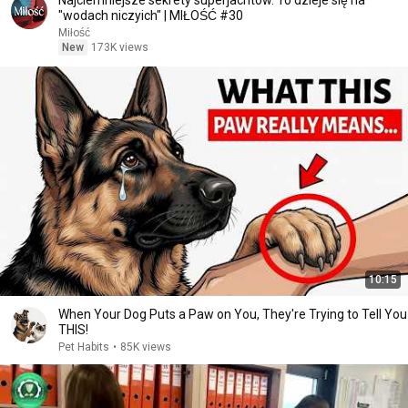
Najciemniejsze sekrety superjachtów. To dzieje się na
"wodach niczyich" | MIŁOŚĆ #30
Miłość
New
173K views
10:15
When Your Dog Puts a Paw on You, They're Trying to Tell You
THIS!
Pet Habits
•
85K views