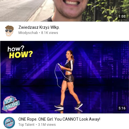
1:03
Zwiedzasz Krzyż Wlkp.
Młodyschab
•
8.1K views
5:16
ONE Rope. ONE Girl. You CANNOT Look Away!
Top Talent
•
3.1M views