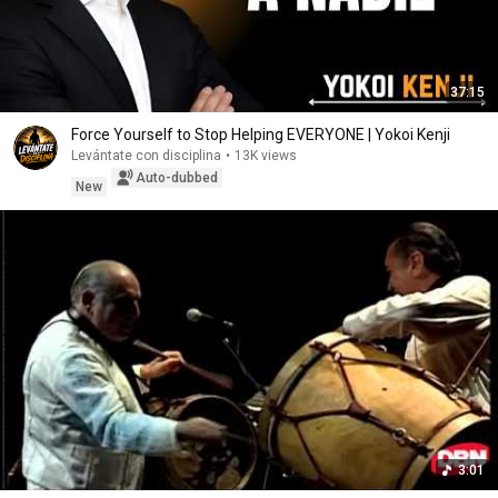
37:15
Force Yourself to Stop Helping EVERYONE | Yokoi Kenji
Levántate con disciplina
•
13K views
Auto-dubbed
New
3:01