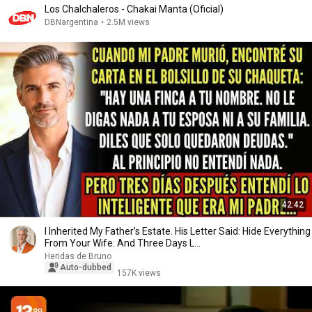
Los Chalchaleros - Chakai Manta (Oficial)
DBNargentina
•
2.5M views
42:42
I Inherited My Father’s Estate. His Letter Said: Hide Everything
From Your Wife. And Three Days L...
Heridas de Bruno
Auto-dubbed
157K views