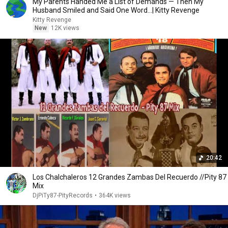
My Parents Handed Me a List of Demands — Then My
Husband Smiled and Said One Word...| Kitty Revenge
Kitty Revenge
New
12K views
20:42
Los Chalchaleros 12 Grandes Zambas Del Recuerdo //Pity 87
Mix
DjPiTy87-PityRecords
•
364K views