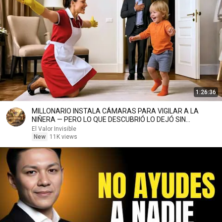
1:26:36
MILLONARIO INSTALA CÁMARAS PARA VIGILAR A LA
NIÑERA — PERO LO QUE DESCUBRIÓ LO DEJÓ SIN
PALABRAS
El Valor Invisible
New
11K views