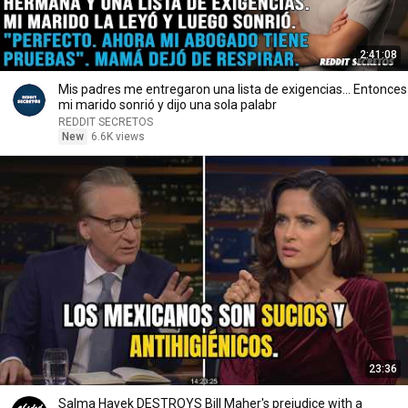
2:41:08
Mis padres me entregaron una lista de exigencias... Entonces
mi marido sonrió y dijo una sola palabr
REDDIT SECRETOS
New
6.6K views
23:36
Salma Hayek DESTROYS Bill Maher's prejudice with a