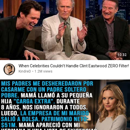
10:32
When Celebrities Couldn't Handle Clint Eastwood ZERO Filter!
KindreD
•
1.2M views