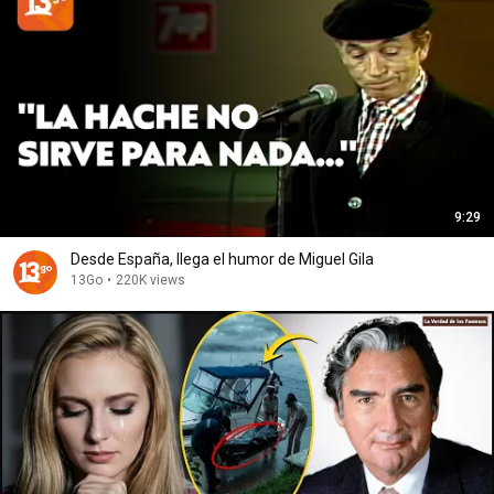
9:29
Desde España, llega el humor de Miguel Gila
13Go
•
220K views