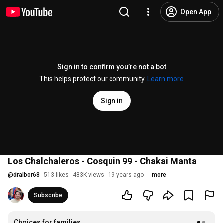
Open App
Sign in to confirm you’re not a bot
This helps protect our community.
Learn more
Sign in
Los Chalchaleros - Cosquin 99 - Chakai Manta
@
dralbor68
513 likes
483K views
19 years ago
more
Subscribe
Choices for families