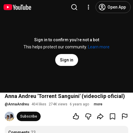
Open App
Sign in to confirm you’re not a bot
This helps protect our community.
Learn more
Sign in
Anna Andreu 'Torrent Sanguini' (videoclip oficial)
@
AnnaAndreu
404 likes
274K views
6 years ago
more
Subscribe
Comments
23