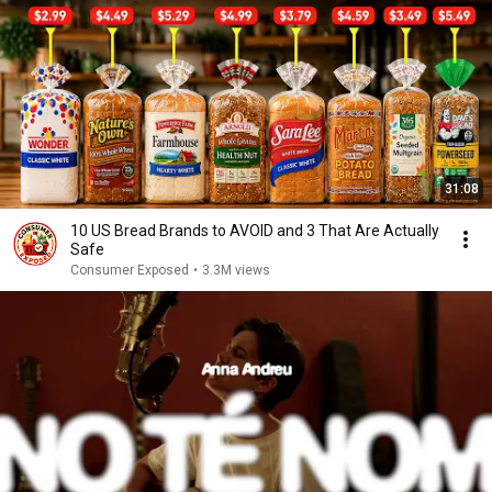
31:08
10 US Bread Brands to AVOID and 3 That Are Actually
Safe
Consumer Exposed
•
3.3M views