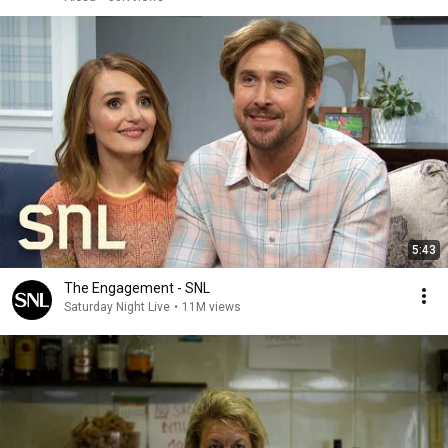
5:43
The Engagement - SNL
Saturday Night Live
•
11M views