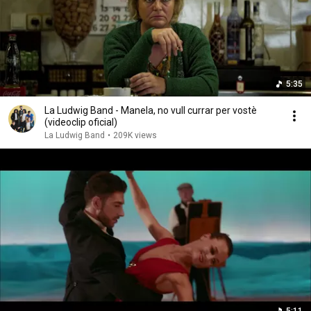
5:35
La Ludwig Band - Manela, no vull currar per vostè
(videoclip oficial)
La Ludwig Band
•
209K views