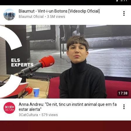
5:11
Blaumut - Vint-i-un Botons [Videoclip Oficial]
Blaumut Oficial
•
3.5M views
17:38
Anna Andreu: "De nit, tinc un instint animal que em fa
estar alerta"
3CatCultura
•
579 views