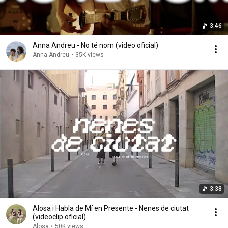
3:46
Anna Andreu - No té nom (video oficial)
Anna Andreu
•
35K views
3:38
Alosa i Habla de Mí en Presente - Nenes de ciutat
(videoclip oficial)
Alosa
•
50K views