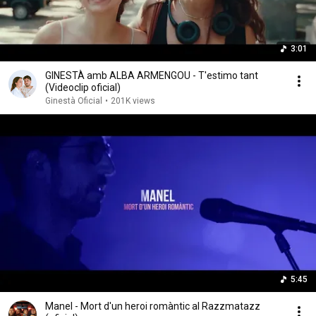
3:01
GINESTÀ amb ALBA ARMENGOU - T'estimo tant
(Videoclip oficial)
Ginestà Oficial
•
201K views
5:45
Manel - Mort d'un heroi romàntic al Razzmatazz