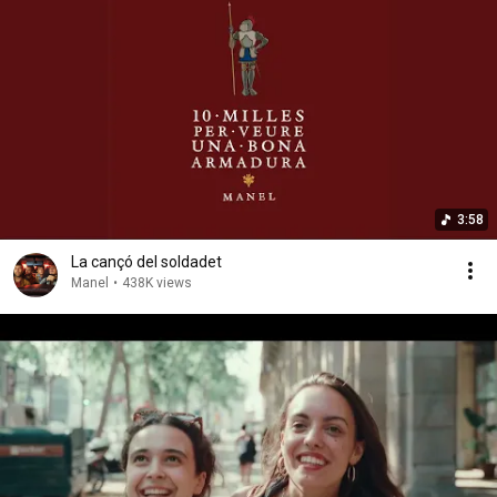
3:58
La cançó del soldadet
Manel
•
438K views