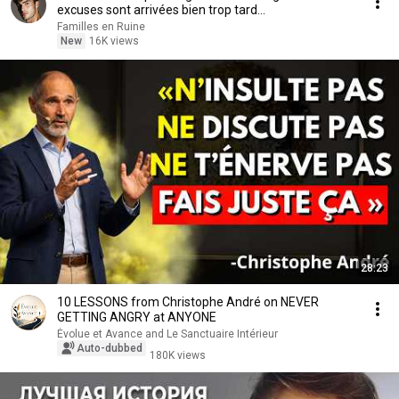
excuses sont arrivées bien trop tard...
Familles en Ruine
New
16K views
28:23
10 LESSONS from Christophe André on NEVER
GETTING ANGRY at ANYONE
Évolue et Avance and Le Sanctuaire Intérieur
Auto-dubbed
180K views