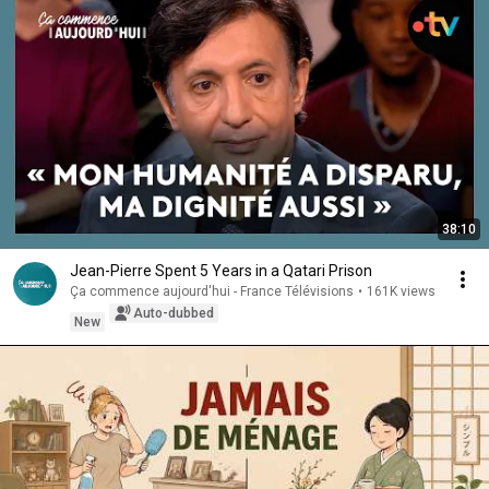
38:10
Jean-Pierre Spent 5 Years in a Qatari Prison
Ça commence aujourd'hui - France Télévisions
•
161K views
Auto-dubbed
New