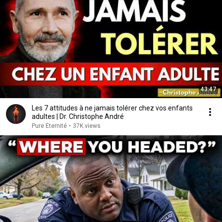
43:47
Les 7 attitudes à ne jamais tolérer chez vos enfants
adultes | Dr. Christophe André
Pure Éternité
•
37K views