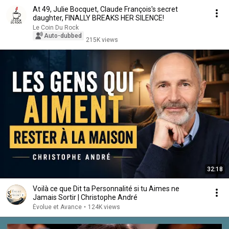
At 49, Julie Bocquet, Claude François's secret
daughter, FINALLY BREAKS HER SILENCE!
Le Coin Du Rock
Auto-dubbed
215K views
32:18
Voilà ce que Dit ta Personnalité si tu Aimes ne
Jamais Sortir | Christophe André
Évolue et Avance
•
124K views