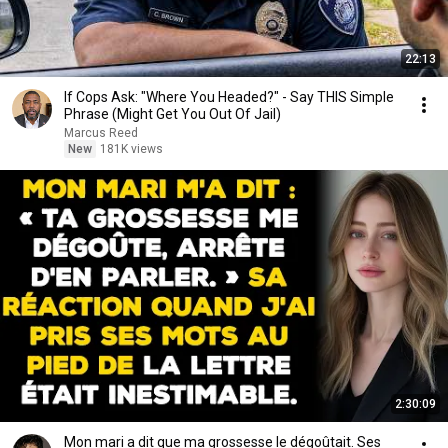
22:13
If Cops Ask: "Where You Headed?" - Say THIS Simple
Phrase (Might Get You Out Of Jail)
Marcus Reed
New
181K views
2:30:09
Mon mari a dit que ma grossesse le dégoûtait. Ses