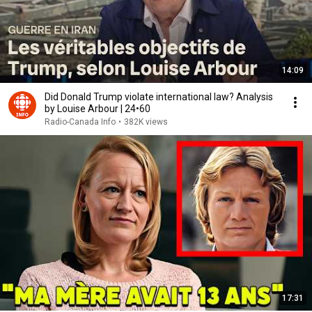
14:09
Did Donald Trump violate international law? Analysis
by Louise Arbour | 24•60
Radio-Canada Info
•
382K views
17:31