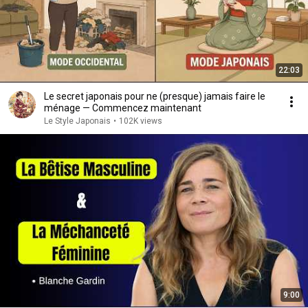
22:03
Le secret japonais pour ne (presque) jamais faire le
ménage — Commencez maintenant
Le Style Japonais
•
102K views
9:00