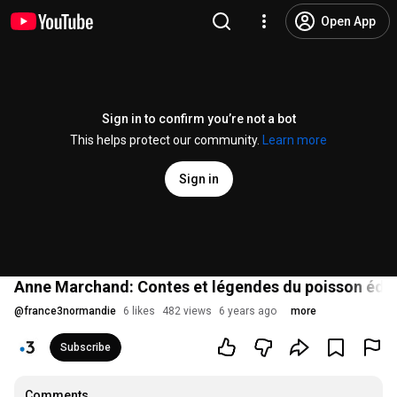
Open App
Sign in to confirm you’re not a bot
This helps protect our community.
Learn more
Sign in
Anne Marchand: Contes et légendes du poisson édit
@
france3normandie
6 likes
482 views
6 years ago
more
Subscribe
Comments