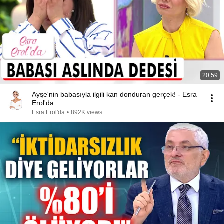
20:59
Ayşe'nin babasıyla ilgili kan donduran gerçek! - Esra
Erol'da
Esra Erol'da
•
892K views