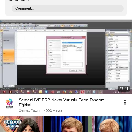
Comment...
27:41
SentezLIVE ERP Nokta Vuruşlu Form Tasarım
Eğitimi
Sentez Yazılım
•
551 views