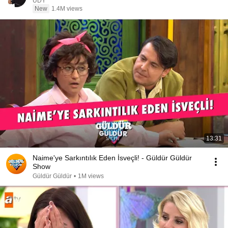
UDY
New
1.4M views
13:31
Naime'ye Sarkıntılık Eden İsveçli! - Güldür Güldür
Show
Güldür Güldür
•
1M views