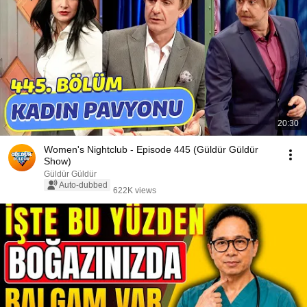
20:30
Women's Nightclub - Episode 445 (Güldür Güldür
Show)
Güldür Güldür
Auto-dubbed
622K views