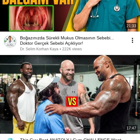
21:33
Boğazınızda Sürekli Mukus Olmasının Sebebi...
Doktor Gerçek Sebebi Açıklıyor!
Dr. Selim Korhan Kaya
•
222K views
17:47