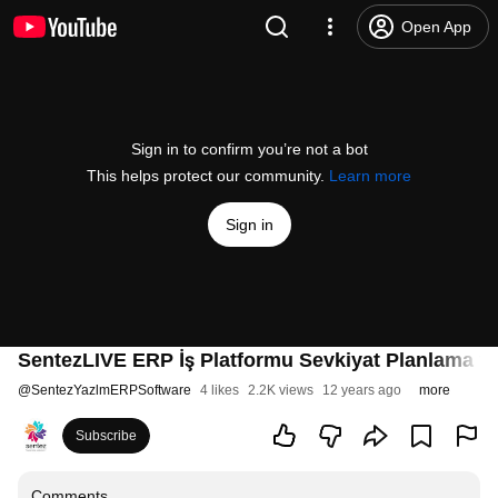
Open App
Sign in to confirm you’re not a bot
This helps protect our community.
Learn more
Sign in
SentezLIVE ERP İş Platformu Sevkiyat Planlama v
@
SentezYazlmERPSoftware
4 likes
2.2K views
12 years ago
more
Subscribe
Comments