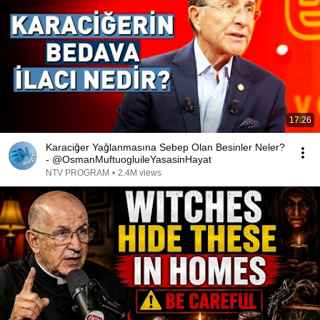
17:26
Karaciğer Yağlanmasına Sebep Olan Besinler Neler?
- @OsmanMuftuogluileYasasinHayat
NTV PROGRAM
•
2.4M views