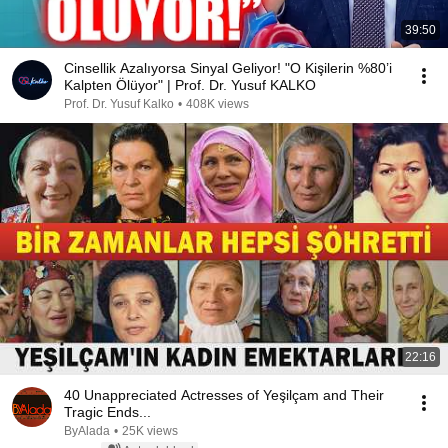
39:50
Cinsellik Azalıyorsa Sinyal Geliyor! "O Kişilerin %80’i
Kalpten Ölüyor" | Prof. Dr. Yusuf KALKO
Prof. Dr. Yusuf Kalko
•
408K views
22:16
40 Unappreciated Actresses of Yeşilçam and Their
Tragic Ends...
ByAlada
•
25K views