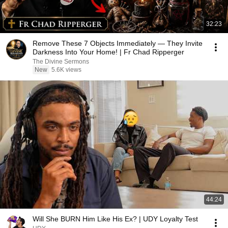
32:23
Remove These 7 Objects Immediately — They Invite
Darkness Into Your Home! | Fr Chad Ripperger
The Divine Sermons
New
5.6K views
44:24
Will She BURN Him Like His Ex? | UDY Loyalty Test