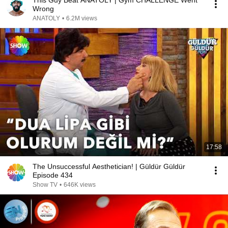
This Guy Beat ANATOLY | Gym CHALLENGE Went
Wrong
ANATOLY
•
6.2M views
17:58
The Unsuccessful Aesthetician! | Güldür Güldür
Episode 434
Show TV
•
646K views