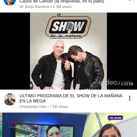
Casos de Cáncer (la respuesta, en tu plato)
Dr. Borja Bandera
•
1.3M views
1:13:08
ULTIMO PROGRAMA DE EL SHOW DE LA MAÑANA
EN LA MEGA
Charlyman Vzla
•
7.6K views