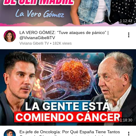
1:12:42
LA VERO GÓMEZ: “Tuve ataques de pánico” |
@VivianaGibelliTV
Viviana Gibelli TV
•
182K views
1:18:30
Ex-jefe de Oncología: Por Qué España Tiene Tantos