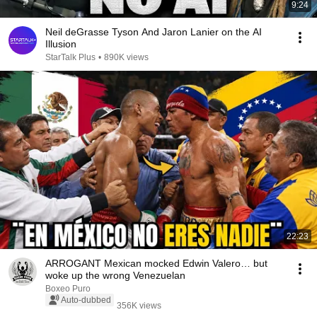
9:24
Neil deGrasse Tyson And Jaron Lanier on the AI
Illusion
StarTalk Plus
•
890K views
22:23
ARROGANT Mexican mocked Edwin Valero… but
woke up the wrong Venezuelan
Boxeo Puro
Auto-dubbed
356K views