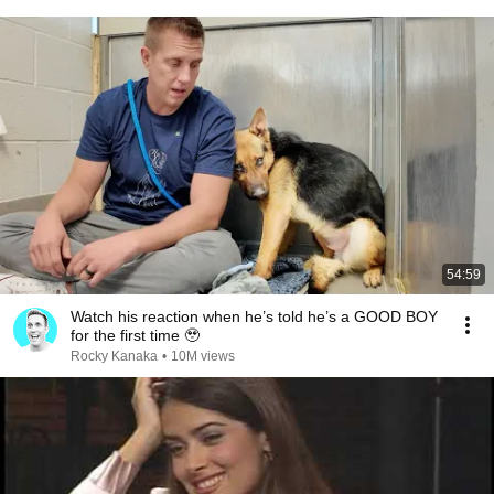
54:59
Watch his reaction when he’s told he’s a GOOD BOY
for the first time 🥹
Rocky Kanaka
•
10M views