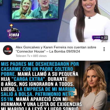
9:20
Alex Goncalves y Karen Ferreira nos cuentan sobre
“Connector House” – La Bomba 09/09/24
Televen Tv
•
885 views