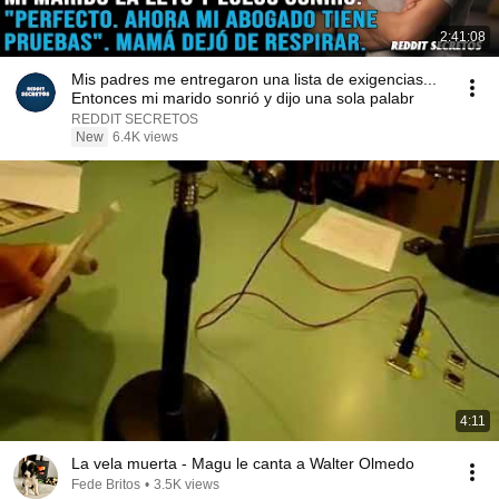
2:41:08
Mis padres me entregaron una lista de exigencias...
Entonces mi marido sonrió y dijo una sola palabr
REDDIT SECRETOS
New
6.4K views
4:11
La vela muerta - Magu le canta a Walter Olmedo
Fede Britos
•
3.5K views