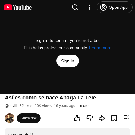
Open App
Sign in to confirm you’re not a bot
This helps protect our community.
Learn more
Sign in
Así es como se hace Apaga La Tele
@
edvill
32 likes
10K views
16 years ago
more
Subscribe
Comments
8