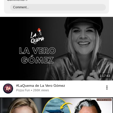
Comment...
1:17:43
#LaQuema de La Vero Gómez
Pizpa Fun
•
266K views