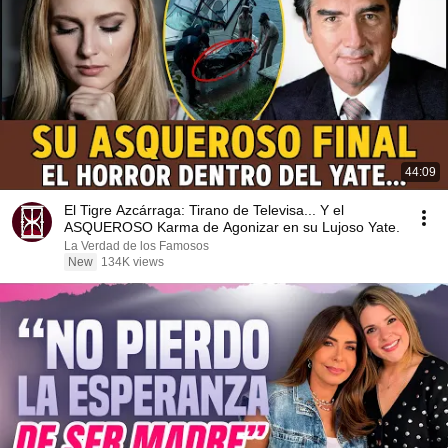
44:09
El Tigre Azcárraga: Tirano de Televisa... Y el
ASQUEROSO Karma de Agonizar en su Lujoso Yate.
La Verdad de los Famosos
New
134K views