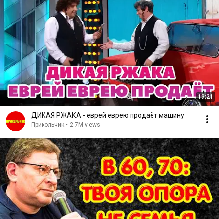
19:21
ДИКАЯ РЖАКА - еврей еврею продаёт машину
Прикольчик
•
2.7M views