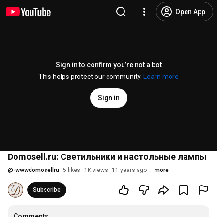
Open App
Sign in to confirm you’re not a bot
This helps protect our community.
Learn more
Sign in
Domosell.ru: Светильники и настольные лампы
@
-wwwdomosellru
5 likes
1K views
11 years ago
more
Subscribe
Comments