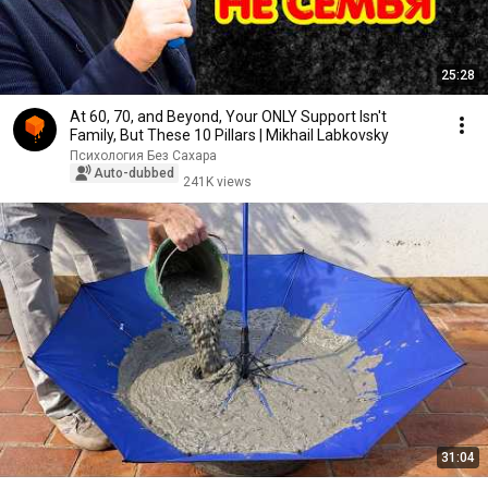
25:28
At 60, 70, and Beyond, Your ONLY Support Isn't
Family, But These 10 Pillars | Mikhail Labkovsky
Психология Без Сахара
Auto-dubbed
241K views
31:04