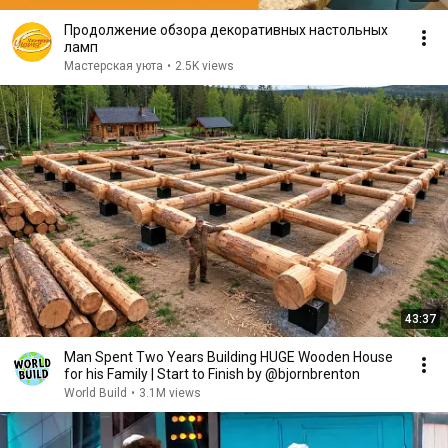
Продолжение обзора декоративных настольных
ламп
Мастерская уюта
•
2.5K views
43:37
Man Spent Two Years Building HUGE Wooden House
for his Family | Start to Finish by @bjornbrenton
World Build
•
3.1M views