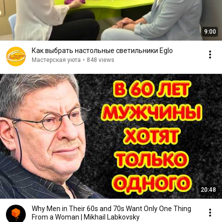
9:00
Как выбрать настольные светильники Eglo
Мастерская уюта
•
848 views
20:48
Why Men in Their 60s and 70s Want Only One Thing
From a Woman | Mikhail Labkovsky