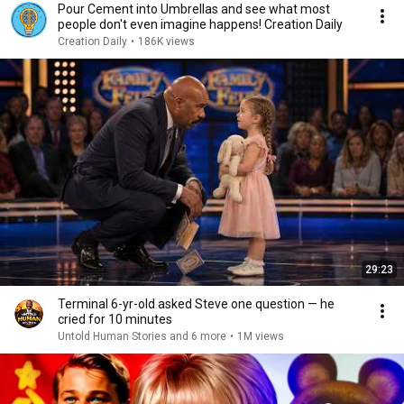
Pour Cement into Umbrellas and see what most
people don't even imagine happens! Creation Daily
Creation Daily
•
186K views
29:23
Terminal 6-yr-old asked Steve one question — he
cried for 10 minutes
Untold Human Stories and 6 more
•
1M views