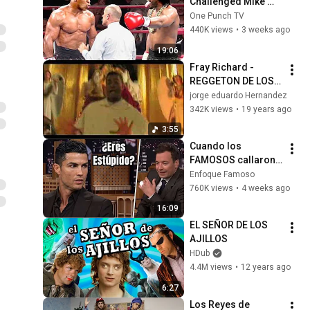
Challenged Mike 
Tyson
One Punch TV
440K views
•
3 weeks ago
19:06
Fray Richard - 
REGGETON DE LOS 
MAGOS
jorge eduardo Hernandez
342K views
•
19 years ago
3:55
Cuando los 
FAMOSOS callaron 
a entrevistadores 
Enfoque Famoso
IRRESPETUOSOS
760K views
•
4 weeks ago
16:09
EL SEÑOR DE LOS 
AJILLOS
HDub
4.4M views
•
12 years ago
6:27
Los Reyes de 