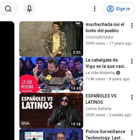
Sign in
muchachada nui el 
tonto del pueblo
cruzmultimedia
359K views
•
17 years ago
5:50
La cabalgata de 
Vigo en la que casi 
mueren los Reyes 
La Vida Moderna
Magos 
714K views
•
8 years ago
#LaVidaModerna
14:40
ESPAÑOLES VS 
LATINOS
Carlos Ballarta
203K views
•
3 weeks ago
10:16
Police Surveillance 
Technology: Last 