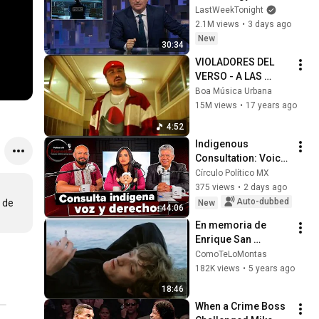
Week Tonight with 
LastWeekTonight
John Oliver (HBO)
2.1M views
•
3 days ago
New
30:34
VIOLADORES DEL 
VERSO - A LAS 
COSAS POR SU 
Boa Música Urbana
NOMBRE
15M views
•
17 years ago
4:52
Indigenous 
Consultation: Voice 
and Rights of Native 
Círculo Político MX
Peoples | Well-
375 views
•
2 days ago
Being Podcast
Auto-dubbed
 de 
New
44:06
En memoria de 
Enrique San 
Francisco y el Cine 
ComoTeLoMontas
Kinki
182K views
•
5 years ago
18:46
When a Crime Boss 