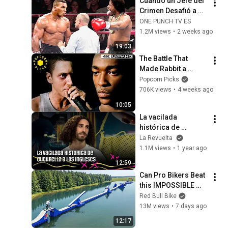
Cuando un Jefe del 
Crimen Desafió a 
Mike Tyson
ONE PUNCH TV ES
1.2M views
•
2 weeks ago
19:03
The Battle That 
Made Rabbit a 
Legend (Full Scene) 
Popcorn Picks
| 8 Mile
706K views
•
4 weeks ago
10:05
La vacilada 
histórica de 
Cucurella a los 
La Revuelta
ingleses | 
1.1M views
•
1 year ago
#LaRevuelta 
12:59
16.10.2024
Can Pro Bikers Beat 
this IMPOSSIBLE 
Obstacle Course?
Red Bull Bike
13M views
•
7 days ago
12:17