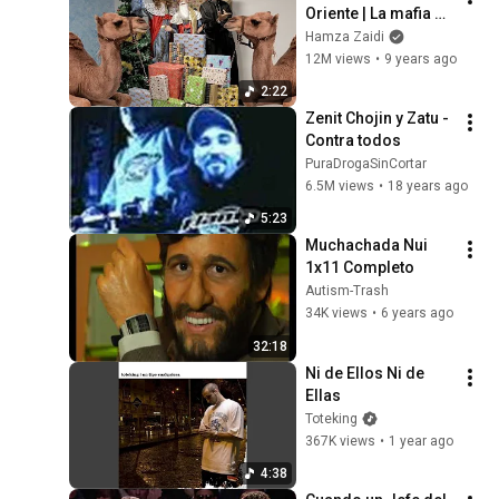
Oriente | La mafia 
del desayuno Ft. 
Hamza Zaidi
Hamza Zaidi
12M views
•
9 years ago
2:22
Zenit Chojin y Zatu - 
Contra todos
PuraDrogaSinCortar
6.5M views
•
18 years ago
5:23
Muchachada Nui 
1x11 Completo
Autism-Trash
34K views
•
6 years ago
32:18
Ni de Ellos Ni de 
Ellas
Toteking
367K views
•
1 year ago
4:38