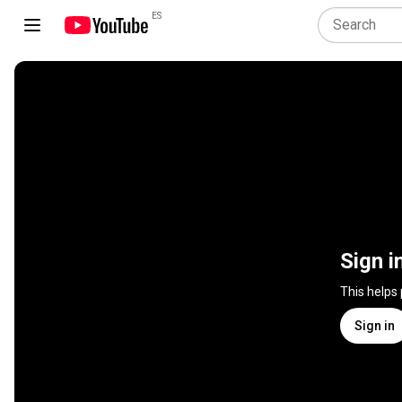
ES
Sign i
This helps
Sign in