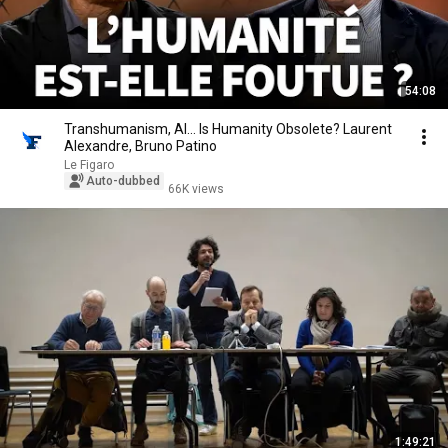
54:08
Transhumanism, AI... Is Humanity Obsolete? Laurent
Alexandre, Bruno Patino
Le Figaro
Auto-dubbed
66K views
1:49:21