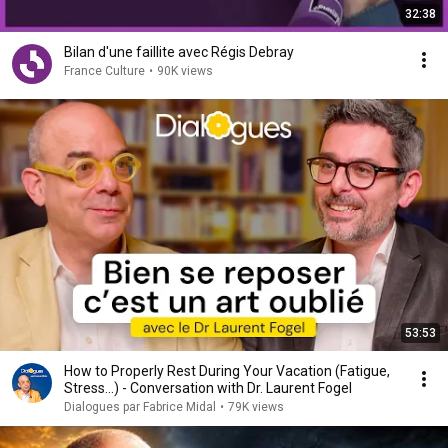
32:38
Bilan d'une faillite avec Régis Debray
France Culture
•
90K views
53:53
How to Properly Rest During Your Vacation (Fatigue,
Stress...) - Conversation with Dr. Laurent Fogel
Dialogues par Fabrice Midal
•
79K views