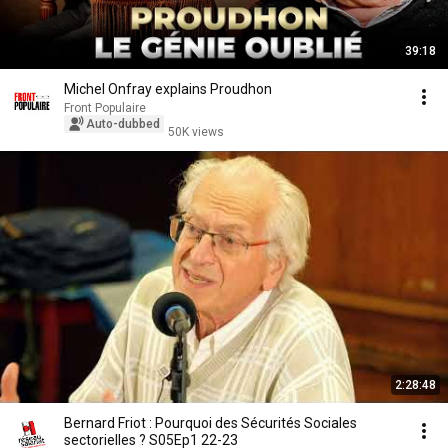
39:18
Michel Onfray explains Proudhon
Front Populaire
Auto-dubbed
50K views
2:28:48
Bernard Friot : Pourquoi des Sécurités Sociales
sectorielles ? S05Ep1 22-23