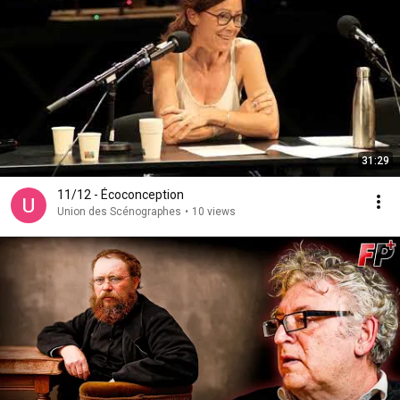
31:29
11/12 - Écoconception
Union des Scénographes
•
10 views