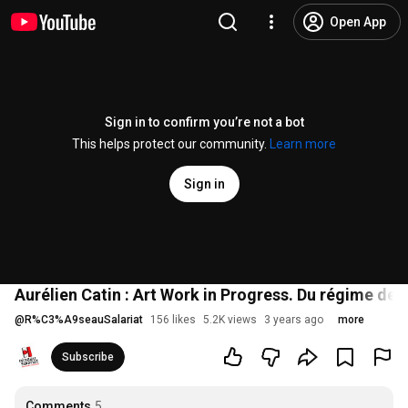
Open App
Sign in to confirm you’re not a bot
This helps protect our community.
Learn more
Sign in
Aurélien Catin : Art Work in Progress. Du régime des 
@
R%C3%A9seauSalariat
156 likes
5.2K views
3 years ago
more
Subscribe
Comments
5