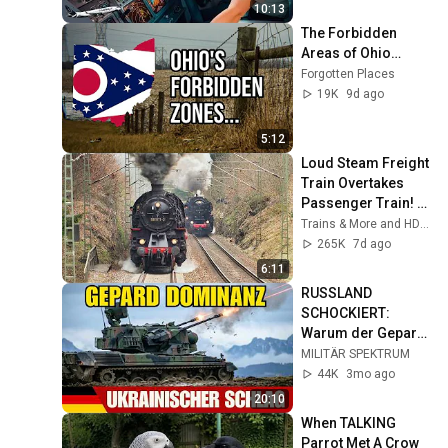
10:13
The Forbidden 
Areas of Ohio…
Forgotten Places
19K
9d ago
5:12
Loud Steam Freight 
Train Overtakes 
Passenger Train! - 
Tharandt Incline
Trains & More and HD1080ide
265K
7d ago
6:11
RUSSLAND 
SCHOCKIERT: 
Warum der Gepard 
aus den 70ern 
MILITÄR SPEKTRUM
Ukraines 
44K
3mo ago
gefährlichste Waffe 
20:10
ist
When TALKING 
Parrot Met A Crow 