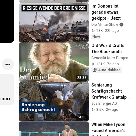
Im Donbas ist 
gerade etwas 
gekippt – Jetzt 
genau hinschauen! 
Die Militär-Show
| Andere 
13K
22h ago
Kriegsberichte
New
1:35:20
Old World Crafts: 
The Blacksmith
Benedikt Kuby Filmproduktion
131K
7d ago
Auto-dubbed
28:38
Sanierung 
Schrägschacht 
Kraftwerk Glattalp · 
..more
Gesamtfilm
ebs Energie AG
3.6K
2w ago
14:53
When Mike Tyson 
Faced America's 