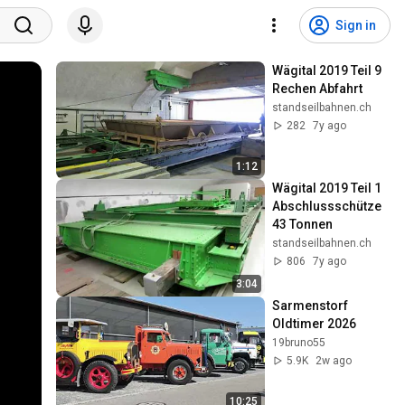
Sign in
Wägital 2019 Teil 9 
Rechen Abfahrt
standseilbahnen.ch
282
7y ago
1:12
Wägital 2019 Teil 1 
Abschlussschütze 
43 Tonnen
standseilbahnen.ch
806
7y ago
3:04
Sarmenstorf 
Oldtimer 2026
19bruno55
5.9K
2w ago
10:25