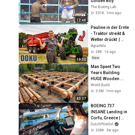
Golden Boy
The Boxing Lab
531K
1mo ago
12:40
Pauline in der Ernte 
- Traktor streikt & 
Wetter drückt  | 
Doku
AgrarNils
28K
1d ago
New
19:52
Man Spent Two 
Years Building 
HUGE Wooden 
House for his 
World Build
Family | Start to 
3.5M
1mo ago
Finish by 
43:37
@bjornbrenton
BOEING 737 
INSANE Landing in 
Corfu, Greece | 
Runway 34 | Cockpit 
DutchPilotGirl
View
338K
3w ago