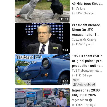
😂 Hilarious Birds 
Video
Bird's Life
495K
3w ago
11:33
President Richard 
Nixon On JFK 
Assassination | 
1992 Interview | 
Captain Mr. Oracle
Oliver Stone "Off-
115K
1y ago
Base Historically"
2:24
1958 Trabant P50 in 
original paint – pre-
production unit no. 
361 and its 
TVS Trabantvermietung Sachsen
incredible story
11K
6d ago
New
8:50
Auto-dubbed
tagesschau 20:00 
Uhr, 08.08.2026
tagesschau
125K
14h ago