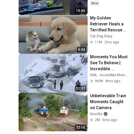
New
15:45
My Golden 
Retriever Heals a 
Terrified Rescue 
Kitten in Just 3 
Cat Dog Diary
Meetings!
11M
2mo ago
6:04
Moments You Must 
See To Believe | 
Incredible 
Moments #10
DML - Incredible Moments
969K
8mo ago
21:37
Unbelievable Train 
Moments Caught 
on Camera
Novella
2M
5mo ago
32:16