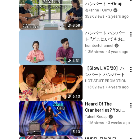
ハンバート 〜Onaji 
Hanashi / Humbert 
杏/anne TOKYO
Humbert〜 (cover)
353K views
•
2 years ago
3:58
ハンバート ハンバー
ト "どこにいてもおな
じさ" (Official Music 
humbertchannel
Video)
1.3M views
•
4 years ago
4:31
【Slow LIVE '20】ハ
ンバート ハンバート
HOT STUFF PROMOTION
115K views
•
4 years ago
6:13
Heard Of The 
Cranberries? You 
Haven’t Heard 
Talent Recap
“Zombie” Like THIS!
1.1M views
•
3 weeks ago
5:13