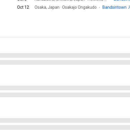
Oct 12
Osaka, Japan · Osakajo Ongakudo
·
Bandsintown