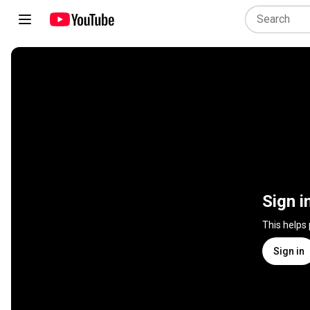
Sign i
This helps
Sign in