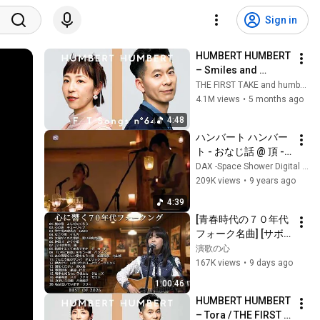
Sign in
HUMBERT HUMBERT 
– Smiles and 
Stumbles / THE 
THE FIRST TAKE and humbertchannel
FIRST TAKE
4.1M views
•
5 months ago
4:48
ハンバート ハンバー
ト - おなじ話 @ 頂 -
ITADAKI- 2016
DAX -Space Shower Digital Archives X-
209K views
•
9 years ago
4:39
[青春時代の７０年代
フォーク名曲] [サボ
テンの花 チューリッ
演歌の心
プ] [赤ちょうちん か
167K views
•
9 days ago
ぐや姫] [雨の物語 イ
1:00:46
ルカ] [落陽 よしだた
HUMBERT HUMBERT 
くろう] [精霊流し グ
– Tora / THE FIRST 
レープ] [ささやかな