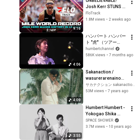
UNBELIEVABLE! 
Josh Kerr STUNS 
and Breaks Mile 
FloTrack
World Record for 
1.8M views
•
2 weeks ago
win at London 
9:16
Diamond League 
ハンバート ハンバー
2026
ト "虎" （ツアー
2025「寝ても覚めて
humbertchannel
も」at 大阪・オリッ
586K views
•
7 months ago
クス劇場）【期間限
4:06
定公開】
Sakanaction / 
wasurerarenaino　-
Music Video-
サカナクション sakanaction
53M views
•
7 years ago
4:09
Humbert Humbert - 
Yokogao Shika 
Shiranai [Official 
SPACE SHOWER
Music Video]
3.7M views
•
10 years ago
3:55