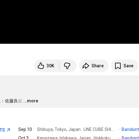
30K
Share
Save
ei　英訳：佐藤良成
…
...more
Sep 10
Shibuya, Tokyo, Japan · LINE CUBE SHIBUYA
·
Bandsin
ETS
Oct 3
Kanazawa, Ishikawa, Japan · Hokkoku Shimbun Akabane Hall
·
Bandsin