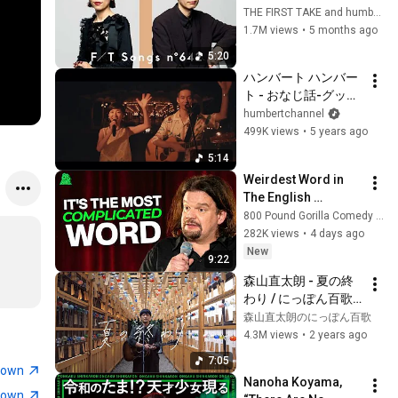
TAKE
THE FIRST TAKE and humbertchannel
この人生 風]他
1.7M views
•
5 months ago
5:20
ハンバート ハンバー
ト - おなじ話-グッバ
イとしまえんver. 
humbertchannel
(Official Live 
499K views
•
5 years ago
Video）
5:14
Weirdest Word in 
The English 
Language | ISMO | 
800 Pound Gorilla Comedy Slices
Hello
282K views
•
4 days ago
New
9:22
森山直太朗 - 夏の終
わり / にっぽん百歌
【川越氷川神社】
森山直太朗のにっぽん百歌
4.3M views
•
2 years ago
7:05
town
Nanoha Koyama, 
town