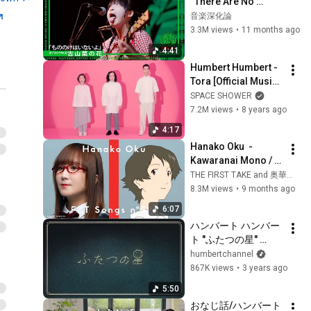
“There Are No 
Mononoke” (Live-
音楽深化論
Full Ver. @ Solo 
3.3M views
•
11 months ago
Singer Edition: 
4:41
ONGAKU-
Humbert Humbert - 
SHINKARON )
Tora [Official Music 
Video]
SPACE SHOWER
7.2M views
•
8 years ago
4:17
Hanako Oku  - 
Kawaranai Mono / 
THE FIRST TAKE
THE FIRST TAKE and 奥華子 Official YouTube Channel
8.3M views
•
9 months ago
6:07
ハンバート ハンバー
ト "ふたつの星" 
(Official Music 
humbertchannel
Video)
867K views
•
3 years ago
5:50
おなじ話/ハンバート 