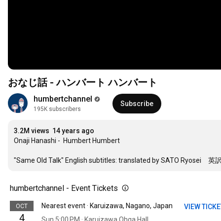
おなじ話 - ハンバート ハンバート
humbertchannel
Subscribe
195K subscribers
3.2M views
14 years ago
Onaji Hanashi -  Humbert Humbert

"Same Old Talk" English subtitles: translated by SATO Ryos
humbertchannel - Event Tickets
Nearest event · Karuizawa, Nagano, Japan
OCT
VIEW TICK
4
Sun 5:00 PM · Karuizawa Ohga Hall