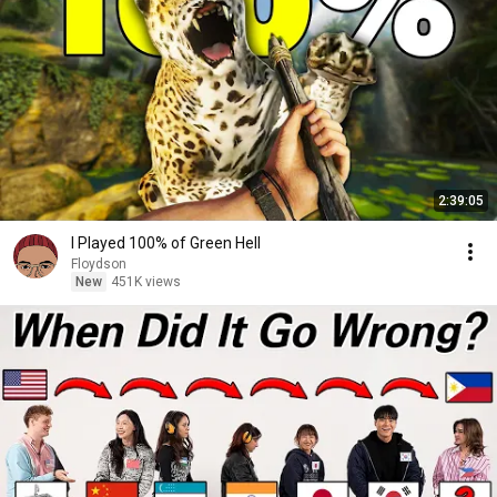
2:39:05
I Played 100% of Green Hell
Floydson
New
451K views