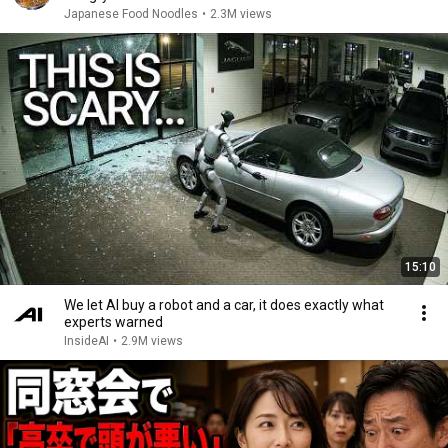
Japanese Food Noodles
•
2.3M views
15:10
We let AI buy a robot and a car, it does exactly what
experts warned
InsideAI
•
2.9M views