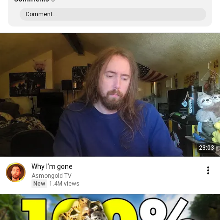
Comment...
23:03
Why I’m gone
Asmongold TV
New
1.4M views