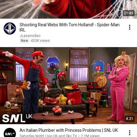
21:45
Shooting Real Webs With Tom Holland! - Spider-Man
IRL
JLaservideo
New
433K views
4:21
An Italian Plumber with Princess Problems | SNL UK
Saturday Night Live UK and Sky TV
•
2.2M views