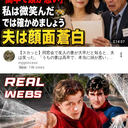
2:14:07
【スカッと】同窓会で友人の妻が大卒だと知ると、夫
は笑った。「うちの妻は高卒で、本当に頭が悪い」私
は微笑んだ。「では、どちらが愚かか確かめましょ
mijiprincess
う」――数分後、夫は顔面蒼白になった……。
New
74K views