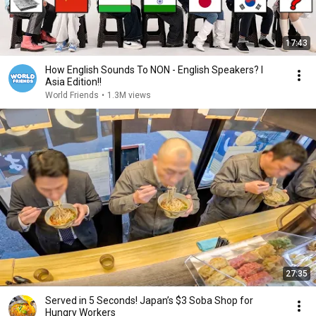
17:43
How English Sounds To NON - English Speakers? l
Asia Edition!!
World Friends
•
1.3M views
27:35
Served in 5 Seconds! Japan’s $3 Soba Shop for
Hungry Workers