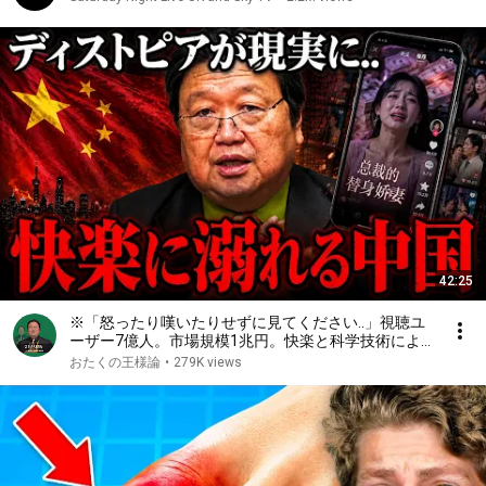
42:25
※「怒ったり嘆いたりせずに見てください..」視聴ユ
ーザー7億人。市場規模1兆円。快楽と科学技術によ
って人間が自発的に家畜化された社会が現実になる中
おたくの王様論
•
279K views
国ショートドラマの光と影【岡田斗司夫/切り抜き】