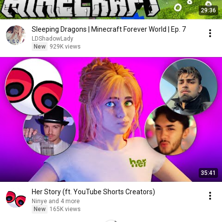
29:36
Sleeping Dragons | Minecraft Forever World | Ep. 7
LDShadowLady
New
929K views
35:41
Her Story (ft. YouTube Shorts Creators)
Ninye and 4 more
New
165K views