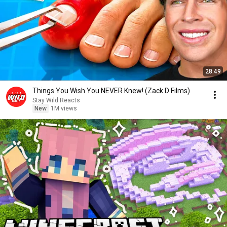
28:49
Things You Wish You NEVER Knew! (Zack D Films)
Stay Wild Reacts
New
1M views