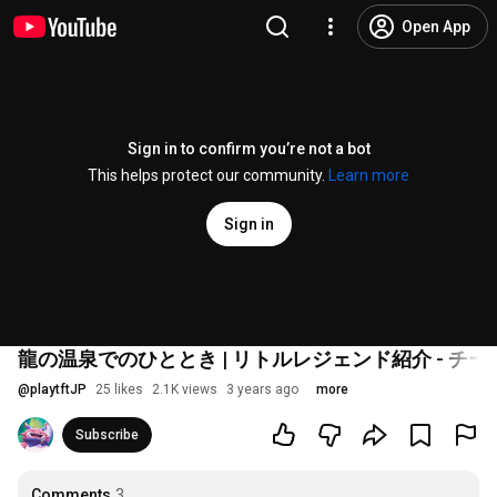
Open App
Sign in to confirm you’re not a bot
This helps protect our community.
Learn more
Sign in
龍の温泉でのひととき | リトルレジェンド紹介 - チ
@
playtftJP
25 likes
2.1K views
3 years ago
more
Subscribe
Comments
3