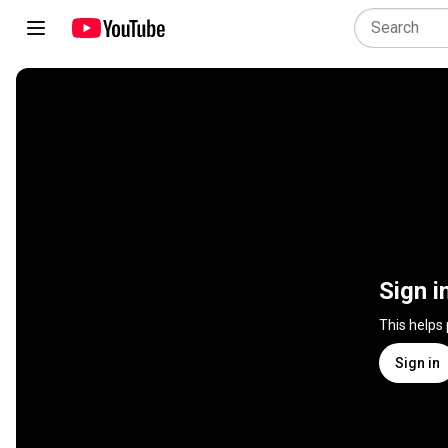
Sign i
This helps
Sign in