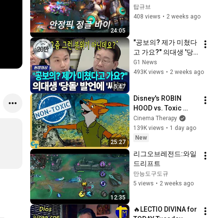
바이편 바이가 제일 
탑규브
나은 것 같은데,,,어떠
408 views
•
2 weeks ago
신가요 | 전시즌 그마 
24:05
정글러
"공보의? 제가 미쳤다
고 가요?" 의대생 '당
돌' 발언에 '싸늘'  [G1
G1 News
현장영상]
493K views
•
2 weeks ago
5:47
Disney's ROBIN 
HOOD vs. Toxic 
Masculinity
Cinema Therapy
139K views
•
1 day ago
New
25:27
리그오브레전드:와일
드리프트
만능도구도규
5 views
•
2 weeks ago
12:35
🔥LECTIO DIVINA for 