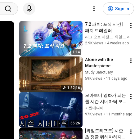
Sign in
7.2 패치: 포식 시간 | 
패치 트레일러
리그 오브 레전드: 와일드 리프트
2.9K views
•
4 weeks ago
1:14
Alone with the 
Masterpiece | 
classical music for 
Study Sanctuary
deep work, no lyrics, 
59K views
•
11 days ago
2 hours
1:32:16
모아보니 영화가 되는 
롤 시즌 시네마틱 모
음 (2013~2025)
커씬매니아
97K views
•
11 months ago
55:26
[와일드리프트] 시즌
초 정글 뭐해야하지? 