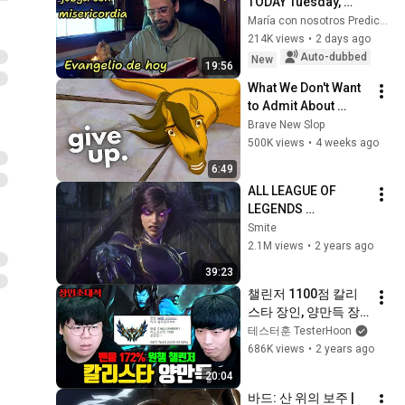
TODAY Tuesday, 
August 4, 2026 🙏 
María con nosotros Predicaciones
TODAY'S GOSPEL 
214K views
•
2 days ago
Tuesday 8/4/2026 
Auto-dubbed
New
19:56
(Mt 15:1-2, 10...
What We Don't Want 
to Admit About 
Modern Men
Brave New Slop
500K views
•
4 weeks ago
6:49
ALL LEAGUE OF 
LEGENDS 
CINEMATICS 
Smite
(2009=2024)
2.1M views
•
2 years ago
39:23
챌린저 1100점 칼리
스타 장인, 양만득 장
인초대석 [테스터훈]
테스터훈 TesterHoon
686K views
•
2 years ago
20:04
바드: 산 위의 보주 | 