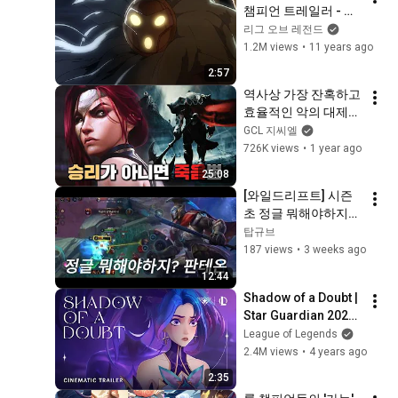
챔피언 트레일러 - 리
그 오브 레전드
리그 오브 레전드
1.2M views
•
11 years ago
2:57
역사상 가장 잔혹하고 
효율적인 악의 대제국
【롤 녹서스 스토리 
GCL 지씨엘
한눈에 보기】
726K views
•
1 year ago
25:08
[와일드리프트] 시즌
초 정글 뭐해야하지? 
1편 판테온 해보기 | 
탑규브
전시즌 그마 정글러
187 views
•
3 weeks ago
12:44
Shadow of a Doubt | 
Star Guardian 2022 
- League of Legends
League of Legends
2.4M views
•
4 years ago
2:35