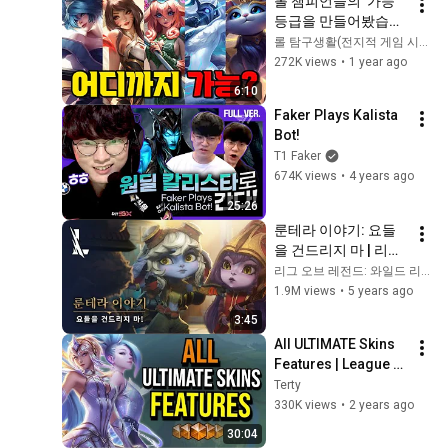
롤 챔피언들의 '가능' 
등급을 만들어봤습니
다
롤 탐구생활(전지적 게임 시점)
272K views
•
1 year ago
6:10
Faker Plays Kalista 
Bot!
T1 Faker
674K views
•
4 years ago
25:26
룬테라 이야기: 요들
을 건드리지 마 | 리그 
오브 레전드: 와일드 
리그 오브 레전드: 와일드 리프트
리프트
1.9M views
•
5 years ago
3:45
All ULTIMATE Skins 
Features | League of 
Legends
Terty
330K views
•
2 years ago
30:04