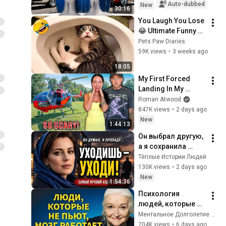
Auto-dubbed
New
30:16
You Laugh You Lose 
😂 Ultimate Funny 
Cats and Dogs 2026 
Pets Paw Diaries
🐱🐶#17
59K views
•
3 weeks ago
18:05
My First Forced 
Landing In My 
Helicopter. Very 
Roman Atwood
Scary Experience 
847K views
•
2 days ago
But Everyone Is 
New
1:44:13
Safe! Needs FIxed!
Он выбрал другую, 
а я сохранила 
гордость и 
Тёплые Истории Людей
отпустила его
130K views
•
2 days ago
New
1:54:36
Психология 
людей, которые НЕ 
пьют алкоголь 
Ментальное Долголетие and 2 more
(согласно 
204K views
•
6 days ago