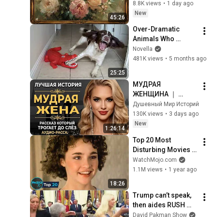
Frame TV Art 4K 
8.8K views
•
1 day ago
Screensaver
New
45:26
Over-Dramatic 
Animals Who 
Deserve an Oscar 
Novella
😂 Funniest Animal 
481K views
•
5 months ago
Videos 2026
25:25
МУДРАЯ 
ЖЕНЩИНА ｜ 
Рассказ, который 
Душевный Мир Историй
трогает до 
130K views
•
3 days ago
глубины души. 
New
1:26:14
Очень сильная 
Top 20 Most 
история ｜ Аудио 
Disturbing Movies 
рассказ.
Because of What We 
WatchMojo.com
Know Now
1.1M views
•
1 year ago
18:26
Trump can’t speak, 
then aides RUSH 
reporters out
David Pakman Show