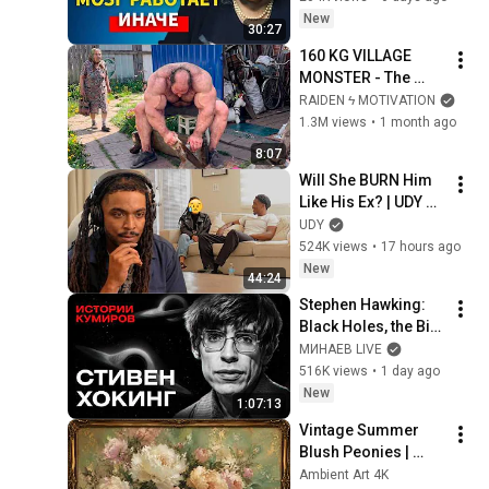
нейронауке) | 
New
30:27
Татьяна 
160 KG VILLAGE 
Черниговская
MONSTER - The 
ANOMALY Nobody 
RAIDEN ϟ MOTIVATION
Can Explain - 
1.3M views
•
1 month ago
SUPERHUMAN 
8:07
ANDREY SMAEV
Will She BURN Him 
Like His Ex? | UDY 
Loyalty Test
UDY
524K views
•
17 hours ago
New
44:24
Stephen Hawking: 
Black Holes, the Big 
Bang, and the End of 
МИНАЕВ LIVE
the Universe / Idol 
516K views
•
1 day ago
Stories / MINAEV
New
1:07:13
Vintage Summer 
Blush Peonies | 
Floral Oil Painting | 
Ambient Art 4K