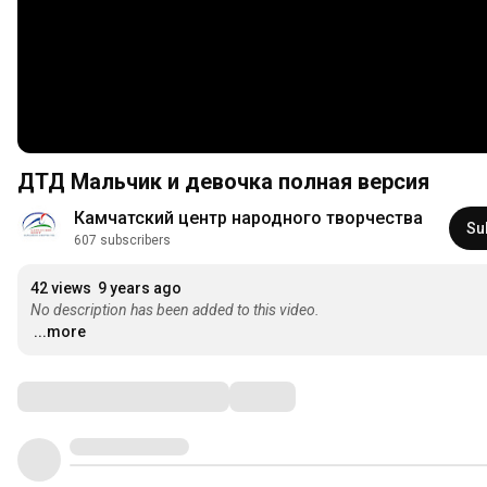
ДТД Мальчик и девочка полная версия
Камчатский центр народного творчества
Su
607 subscribers
42 views
9 years ago
No description has been added to this video.
...more
Comments