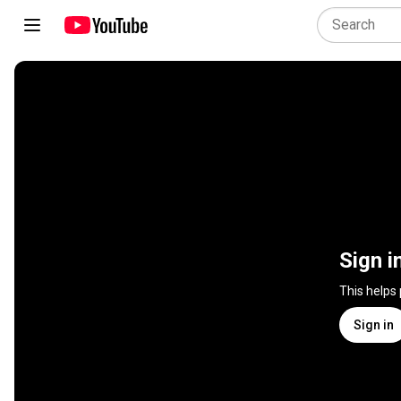
Sign i
This helps
Sign in