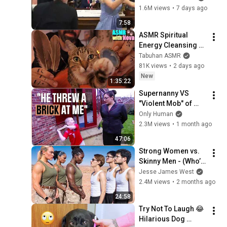
1.6M views
•
7 days ago
7:58
ASMR Spiritual 
Energy Cleansing 
with My Cat 🐾 
Tabuhan ASMR
Purring & Reiki for 
81K views
•
2 days ago
Sleep & Stress 
New
1:35:22
Relief
Supernanny VS 
"Violent Mob" of 
Four Unruly Kids | 
Only Human
Supernanny UK 
2.3M views
•
1 month ago
Series 2 Ep 1
47:06
Strong Women vs. 
Skinny Men - (Who’s 
Stronger?)
Jesse James West
2.4M views
•
2 months ago
24:58
Try Not To Laugh 😂 
Hilarious Dog 