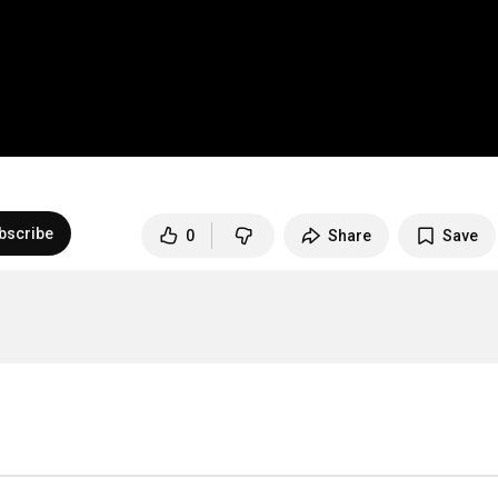
bscribe
0
Share
Save