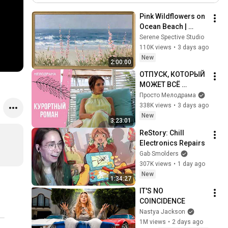
Pink Wildflowers on 
Ocean Beach | 
Vintage Coastal 
Serene Spective Studio
Seascape Oil 
110K views
•
3 days ago
Painting | 4K 
New
2:00:00
Ambient TV 
ОТПУСК, КОТОРЫЙ 
Screensaver
МОЖЕТ ВСЁ 
ИЗМЕНИТЬ! 
Просто Мелодрама
Курортный роман. 
338K views
•
3 days ago
Все серии
New
3:23:01
ReStory: Chill 
Electronics Repairs
Gab Smolders
307K views
•
1 day ago
New
1:34:27
IT'S NO 
COINCIDENCE
Nastya Jackson
1M views
•
2 days ago