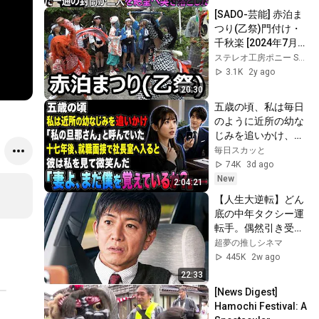
――| 感動する話 | ス
[SADO-芸能] 赤泊ま
カッとする話
つり(乙祭)門付け・
千秋楽 [2024年7月
16日]｜前浜系鬼太
ステレオ工房ポニー STEREO WORKSHOP PONY
鼓
3.1K
2y ago
20:30
五歳の頃、私は毎日
のように近所の幼な
じみを追いかけ、
「私の旦那さん」と
毎日スカッと
呼んでいた。十七年
74K
3d ago
後、就職面接で社長
New
2:04:21
室へ入ると、彼は私
【人生大逆転】どん
を見て微笑んだ。
底の中年タクシー運
「妻よ、まだ僕を覚
転手。偶然引き受け
えているか？」――
た「謎の依頼」がま
超夢の推しシネマ
さかの衝撃展開
445K
2w ago
へ…！
22:33
[News Digest] 
Hamochi Festival: A 