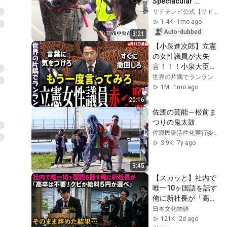
Spectacular 
Showcase of 
サドテレビ公式【サドチャン】佐渡の魅力発信
Traditional Arts and 
1.4K
1mo ago
Powerful Mikoshi 
Auto-dubbed
3:21
|...
【小泉進次郎】立憲
の女性議員が大失
言！！！小泉大臣ブ
チギレ！！！【参院
世界の片隅でランラン
決算委員会 2026年6
1M
1mo ago
月15日】
20:16
佐渡の芸能～松前ま
つりの鬼太鼓
佐渡民謡活性化実行委員会
3.9K
7y ago
3:45
【スカッと】社内で
唯一10ヶ国語を話す
俺に新社長が「高卒
は不要！クビか給料
日本文化物語
５円か選べ」と言っ
121K
2d ago