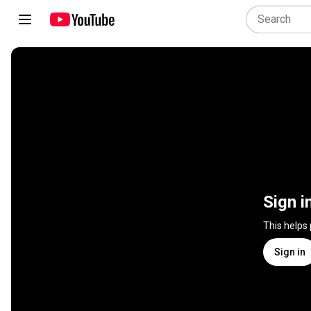
Sign i
This helps
Sign in