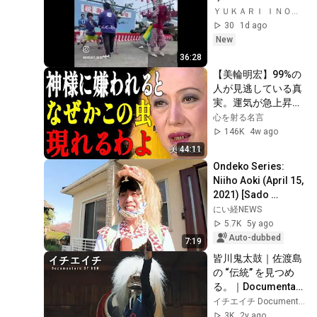
ＹＵＫＡＲＩ ＩＮＯＵＥ
30
1d ago
New
36:28
【美輪明宏】99%の
人が見逃している真
実。運気が急上昇す
る「神の使い」と、
心を射る名言
破滅を呼ぶ「警告
146K
4w ago
虫」｜偉人｜名言｜
44:11
言葉の力｜人生哲学
Ondeko Series: 
｜
Niiho Aoki (April 15, 
2021) [Sado 
Television Co., Ltd.]
にい経NEWS
5.7K
5y ago
Auto-dubbed
7:19
皆川鬼太鼓｜佐渡島
の “伝統” を見つめ
る。｜Documentary 
Of HOW
イチエイチ Documentary Series
3K
2y ago