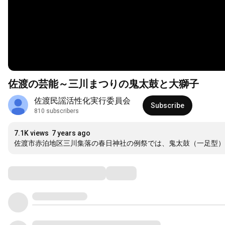
佐渡の芸能～三川まつりの鬼太鼓と大獅子
佐渡民謡活性化実行委員会
Subscribe
810 subscribers
7.1K views
7 years ago
佐渡市赤泊地区三川集落の春日神社の例祭では、鬼太鼓（一足型
Comments