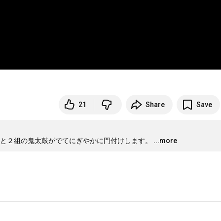
21
Share
Save
）と２組の鬼太鼓がでてにぎやかに門付けします。
...more