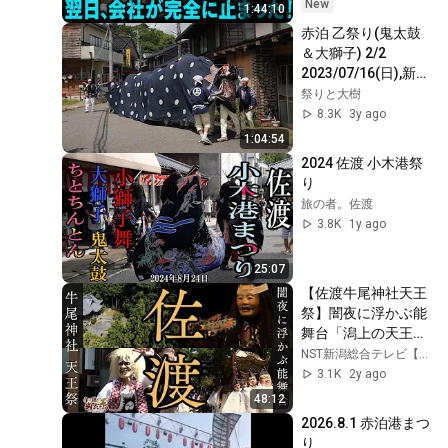
てきた。そのまま辞
New
1:44:10
めた結果
赤泊 乙祭り(鬼太鼓
＆大獅子) 2/2 
2023/07/16(日),新潟
県佐渡市
祭りと大樹
8.3K
3y ago
1:04:54
2024 佐渡 小木港祭
り
旅の者。佐渡
3.8K
1y ago
25:07
【佐渡牛尾神社天王
祭】闇夜に浮かぶ能
舞台「潟上の天王さ
ん」で織りなす幽玄
NST新潟総合テレビ【公式】
の世界 Ethereal 
3.1K
2y ago
Island to Protect 
48:12
Sado Ushio Shrine 
2026.8.1 赤泊港まつ
Tenno Festival
り