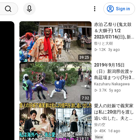
Sign in
赤泊 乙祭り(鬼太鼓
＆大獅子) 1/2 
2023/07/16(日), 新
潟県佐渡市
祭りと大樹
12K
3y ago
39:25
2019年9月15日
（日）新潟県佐渡ヶ
島莚場まつり(7分32
秒）
Kazuharu Nakagawa
3.7K
5y ago
7:32
愛人の妊娠で義実家
は私に20億円を渡し
追い出した。夫と愛
人の結婚式当日、届
蛍の空
いた一通の封筒がす
45K
1d ago
べてを終わらせた
New
2:19:11