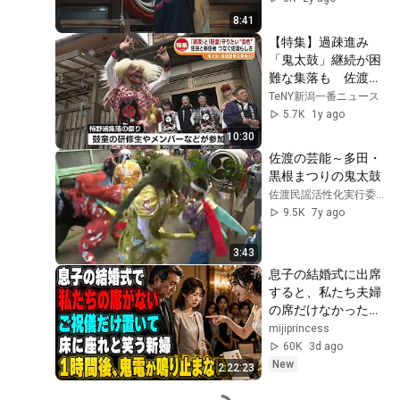
8:41
【特集】過疎進み
「鬼太鼓」継続が困
難な集落も　佐渡の
住民と鼓童が守りた
TeNY新潟一番ニュース
い“音色”《新潟》
5.7K
1y ago
10:30
佐渡の芸能～多田・
黒根まつりの鬼太鼓
佐渡民謡活性化実行委員会
9.5K
7y ago
3:43
息子の結婚式に出席
すると、私たち夫婦
の席だけなかった。
新婦は笑って「ご祝
mijiprincess
儀だけ置いたら床に
60K
3d ago
でも座ってください
New
2:22:23
w」夫は「帰ろ
う…」私も黙って式