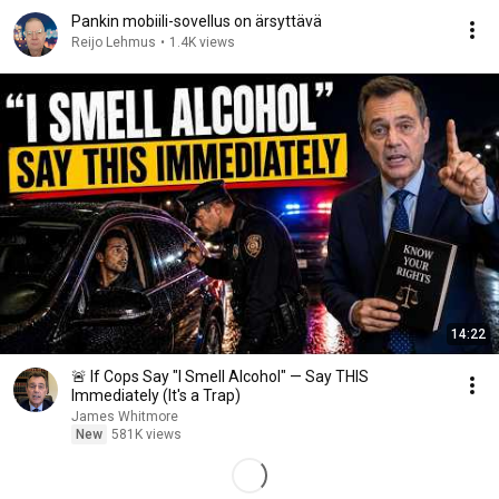
Pankin mobiili-sovellus on ärsyttävä
Reijo Lehmus
•
1.4K views
14:22
🚨 If Cops Say "I Smell Alcohol" — Say THIS
Immediately (It's a Trap)
James Whitmore
New
581K views