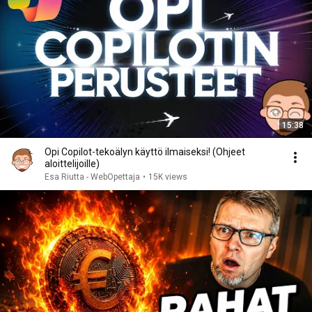
15:38
Opi Copilot-tekoälyn käyttö ilmaiseksi! (Ohjeet
aloittelijoille)
Esa Riutta - WebOpettaja
•
15K views