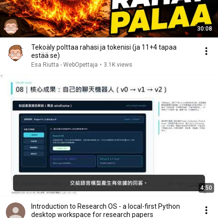
30:08
Tekoäly polttaa rahasi ja tokenisi (ja 11+4 tapaa
estää se)
Esa Riutta - WebOpettaja
•
3.1K views
4:50
Introduction to Research OS - a local-first Python
desktop workspace for research papers