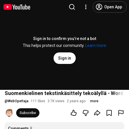
Open App
Sign in to confirm you’re not a bot
This helps protect our community.
Learn more
Sign in
Suomenkielinen tekstinkäsittely tekoälyllä - Word C
@
WebOpettaja
111 likes
3.7K views
2 years ago
more
Subscribe
Comments
8