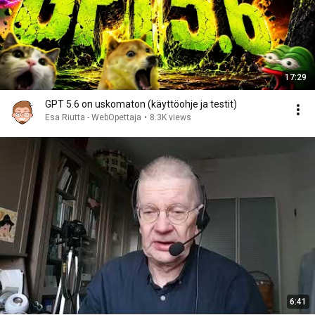
17:29
GPT 5.6 on uskomaton (käyttöohje ja testit)
Esa Riutta - WebOpettaja
•
8.3K views
6:41