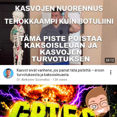
24:12
Kasvot eivät vanhene, jos painat tätä pistettä – eroon
turvotuksesta ja kaksoisleuasta
Dr. Alekseev Suomeksi
•
15K views