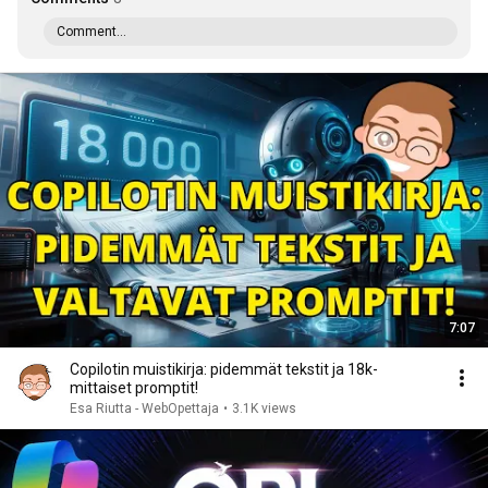
Comment...
7:07
Copilotin muistikirja: pidemmät tekstit ja 18k-
mittaiset promptit!
Esa Riutta - WebOpettaja
•
3.1K views