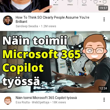
19:57
How To Think SO Clearly People Assume You're
Brilliant
Sandeep Swadia
•
1.2M views
12:24
Näin toimii Microsoft 365 Copilot työssä
Esa Riutta - WebOpettaja
•
18K views